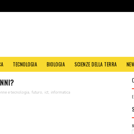
CA
TECNOLOGIA
BIOLOGIA
SCIENZE DELLA TERRA
NE
NNI?
nne e tecnologia
,
futuro
,
ict
,
informatica
E