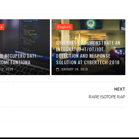
ca
English
CYBERBIT TO DEMONSTRATE AN
INTEGRATED IT/OT/IOT
E RECUPERO DATI:
DETECTION AND RESPONSE
 COME FUNZIONA
SOLUTION AT CYBERTECH 2018
12, 2019
JANUARY 24, 2018
NEXT
RARE ISOTOPE RAP