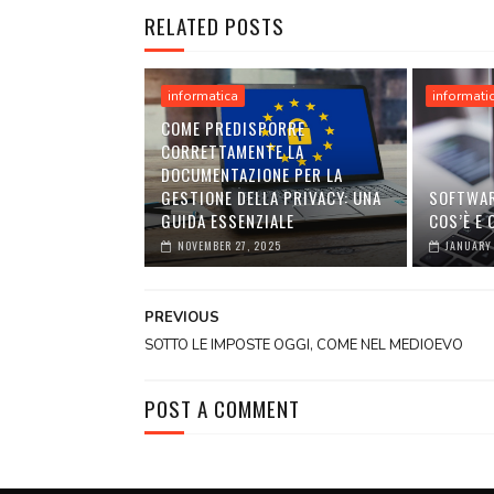
RELATED POSTS
informatica
informati
COME PREDISPORRE
CORRETTAMENTE LA
DOCUMENTAZIONE PER LA
GESTIONE DELLA PRIVACY: UNA
SOFTWAR
GUIDA ESSENZIALE
COS’È E
NOVEMBER 27, 2025
JANUARY 
PREVIOUS
SOTTO LE IMPOSTE OGGI, COME NEL MEDIOEVO
POST A COMMENT