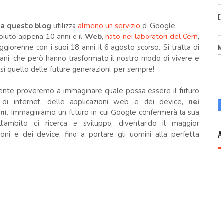
a questo blog
utilizza
almeno un servizio
di Google.
iuto appena 10 anni e il
Web
,
nato nei laboratori del Cern
,
giorenne con i suoi 18 anni il 6 agosto scorso. Si tratta di
ani, che però hanno trasformato il nostro modo di vivere e
osì quello delle future generazioni, per sempre!
uente proveremo
a immaginare quale possa essere il futuro
e di internet, delle applicazioni web e dei device,
nei
ni
. Immaginiamo un futuro in cui Google confermerà la sua
l'ambito di ricerca e sviluppo, diventando il maggior
ioni e dei device, fino a portare gli uomini alla perfetta