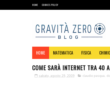
HOME
COOKIES POLICY
HOME
MATEMATICA
FISICA
CHIMI
COME SARÀ INTERNET TRA 40 A
sabato, agosto 29, 2009
claudio pasqua
,
do