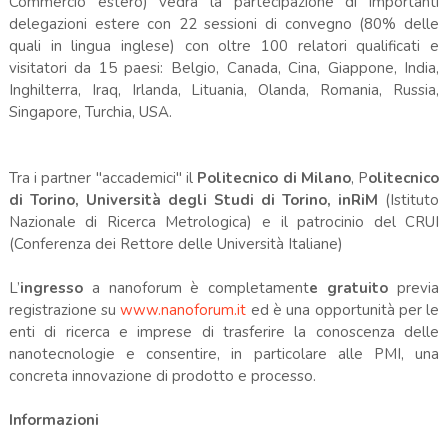
Commercio estero) vedrà la partecipazione di importanti
delegazioni estere con 22 sessioni di convegno (80% delle
quali in lingua inglese) con oltre 100 relatori qualificati e
visitatori da 15 paesi: Belgio, Canada, Cina, Giappone, India,
Inghilterra, Iraq, Irlanda, Lituania, Olanda, Romania, Russia,
Singapore, Turchia, USA.
Tra i partner "accademici" il
Politecnico di Milano
, P
olitecnico
di Torino, Università degli Studi di Torino, inRiM
(Istituto
Nazionale di Ricerca Metrologica) e il patrocinio del CRUI
(Conferenza dei Rettore delle Università Italiane)
L’
ingresso
a nanoforum è completament
e gratuito
previa
registrazione su
www.nanoforum.it
ed è una opportunità per le
enti di ricerca e imprese di trasferire la conoscenza delle
nanotecnologie e consentire, in particolare alle PMI, una
concreta innovazione di prodotto e processo.
Informazioni