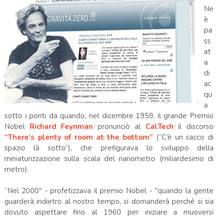
Ne
è
pa
ss
at
a
di
ac
qu
a
sotto i ponti da quando, nel dicembre 1959, il grande Premio
Nobel
Richard Feynman
pronunciò al
CalTech
il discorso
“There’s plenty of room at the bottom”
(“C’è un sacco di
spazio là sotto”), che prefigurava lo sviluppo della
miniaturizzazione sulla scala del nanometro (miliardesimo di
metro).
“Nel 2000" - profetizzava il premio Nobel - "quando la gente
guarderà indietro al nostro tempo, si domanderà perché si sia
dovuto aspettare fino al 1960 per iniziare a muoversi