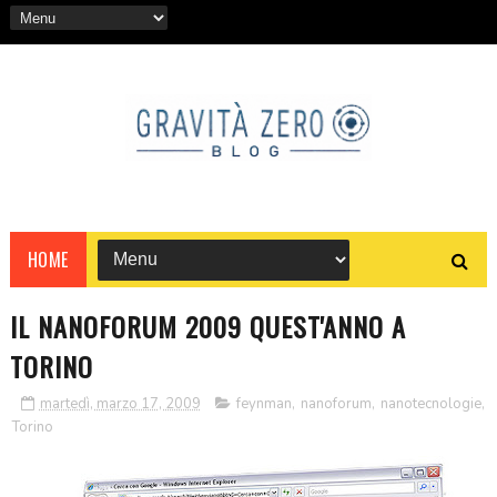
HOME
IL NANOFORUM 2009 QUEST'ANNO A
TORINO
martedì, marzo 17, 2009
feynman
,
nanoforum
,
nanotecnologie
,
Torino