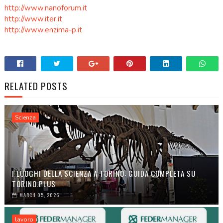
http://www.nanoforum.it
http://www.iter.it
http://www.enzima-p.it
.
RELATED POSTS
Scienza
I LUOGHI DELLA SCIENZA A TORINO: GUIDA COMPLETA SU
TORINO.PLUS
MARCH 05, 2026
lavoro