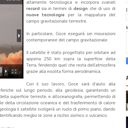
altamente tecnologica e incorpora svariati
record
sia in termini di
design
che di uso di
nuove tecnologie
per la mappatura del
campo gravitazionale terrestre.
In particolare, Goce eseguirà sei misurazioni
contemporanee del campo gravitazionale.
Il satellite è stato progettato per orbitare ad
appena 250 km sopra la superficie della
Terra, fendendo quel che resta dell’atmosfera
grazie alla insolita forma aerodinamica.
Con il suo lavoro, Goce sarà d’aiuto alla
osferiche sul lungo periodo, alla geodesia, garantendo un
 della superficie terreste, e all’oceanografia, permettendo di
e della circolazione oceanica e del trasferimento di calore
ologia il satellite svolgerà un ruolo di primo piano, dando
identificando meglio le zone a rischio sismico o vulcanico.