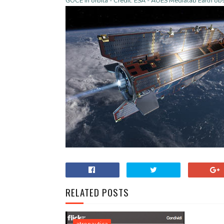
GOCE in orbita
- Credit: ESA - AOES Medialab
Earth ob
RELATED POSTS