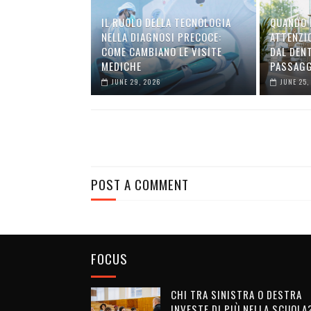
IL RUOLO DELLA TECNOLOGIA
QUANDO 
NELLA DIAGNOSI PRECOCE:
ATTENZIO
COME CAMBIANO LE VISITE
DAL DEN
MEDICHE
PASSAGG
JUNE 29, 2026
JUNE 25,
POST A COMMENT
FOCUS
CHI TRA SINISTRA O DESTRA
INVESTE DI PIÙ NELLA SCUOLA