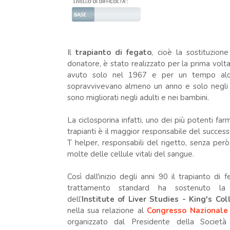
Il
trapianto di fegato
, cioè la sostituzio
donatore, è stato realizzato per la prima vol
avuto solo nel 1967 e per un tempo alqua
sopravvivevano almeno un anno e solo negli an
sono migliorati negli adulti e nei bambini.
La ciclosporina infatti, uno dei più potenti far
trapianti è il maggior responsabile del successo d
T helper, responsabili del rigetto, senza per
molte delle cellule vitali del sangue.
Così dall'inizio degli anni 90 il trapianto di
trattamento standard ha sostenuto l
dell’
Institute of Liver Studies - King's Col
nella sua relazione al
Congresso Nazionale 
organizzato dal Presidente della Società