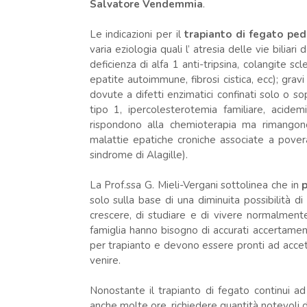
Salvatore Vendemmia
.
Le indicazioni per il
trapianto di fegato ped
varia eziologia quali l’ atresia delle vie bili
deficienza di alfa 1 anti-tripsina, colangite sc
epatite autoimmune, fibrosi cistica, ecc); gra
dovute a difetti enzimatici confinati solo o s
tipo 1, ipercolesterotemia familiare, acidemi
rispondono alla chemioterapia ma rimangono i
malattie epatiche croniche associate a pover
sindrome di Alagille).
La Prof.ssa G. Mieli-Vergani sottolinea che in
p
solo sulla base di una diminuita possibilità d
crescere, di studiare e di vivere normalment
famiglia hanno bisogno di accurati accertament
per trapianto e devono essere pronti ad accett
venire.
Nonostante il trapianto di fegato continui 
anche molte ore, richiedere quantità notevoli d