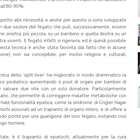
 all’80-90%.
ispetto alle necessità, e anche per questo si sono sviluppate
one in due sezioni del fegato che può, successivamente, essere
one sinistra, più piccola, su un bambino e quella destra su un
a viventi. Il fegato infatti si rigenera, ed è quindi possibile
esta tecnica è anche stata favorita dal fatto che in alcune
e) non sia concepibile, per motivi religiosi e culturali,
nica dello ‘split-liver’ ha migliorato in modo drammatico la
tico pediatrico aumentando il pool di organi per bambini di
bile salvare due vite con un solo donatore. Particolarmente
liario, che permette di correggere malattie metaboliche con
rmale funzionalità epatica, come la sindrome di Crigler Najjar
rischi associati ad un trapianto di organo intero, e di offrire a
iodo ponte per una guarigione del loro fegato, evitando così
ungo termine.
ale, è il trapianto di epatociti, attualmente per la cura