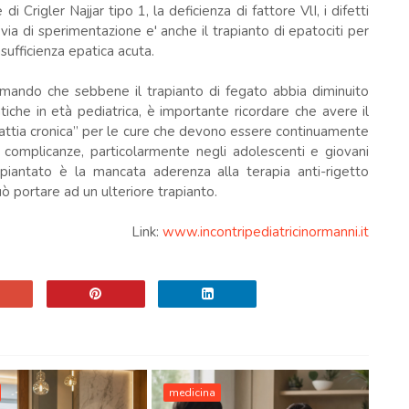
i Crigler Najjar tipo 1, la deficienza di fattore VlI, i difetti
n via di sperimentazione e' anche il trapianto di epatociti per
sufficienza epatica acuta.
ermando che sebbene il trapianto di fegato abbia diminuito
iche in età pediatrica, è importante ricordare che avere il
lattia cronica” per le cure che devono essere continuamente
 complicanze, particolarmente negli adolescenti e giovani
rapiantato è la mancata aderenza alla terapia anti-rigetto
uò portare ad un ulteriore trapianto.
Link:
www.incontripediatricinormanni.it
medicina