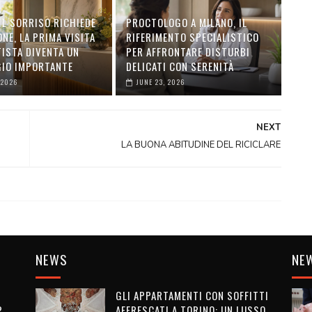
IL SORRISO RICHIEDE
PROCTOLOGO A MILANO, IL
NE, LA PRIMA VISITA
RIFERIMENTO SPECIALISTICO
TISTA DIVENTA UN
PER AFFRONTARE DISTURBI
IO IMPORTANTE
DELICATI CON SERENITÀ
 2026
JUNE 23, 2026
NEXT
LA BUONA ABITUDINE DEL RICICLARE
NEWS
NE
GLI APPARTAMENTI CON SOFFITTI
?
AFFRESCATI A TORINO: UN LUSSO