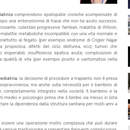
iatrico
comprendono epatopatie croniche scompensate di
ari dopo una enterostomia di Kasai che non ha avuto successo,
lerosante, colestasi progressive familiari, malattia di Wilson,
vi malattie metaboliche incompatibili con una vita normale e
oprattutto al fegato (per esempio sindrome di Crigler Najjar
a propionica, difetti del ciclo dell'urea, ecc); tumori che
noperabili; insufficienza epatica acuta; complicazioni di
a qualità di vita (per esempio prurito e xantomatosi nella
ediatria
, la decisione di procedure a trapianto non è presa
i sopravvivenza, ma anche sulla necessità per il bambino di
e, completamente integrato nella società. Il bambino e la
i medici e psicologici prima che il bimbo sia messo in lista
are la dipendenza dalla struttura sanitaria per molti anni a
ad essere una operazione molto complessa che può durare
i sangue trasfusionale e presentare frequenti complicazioni,