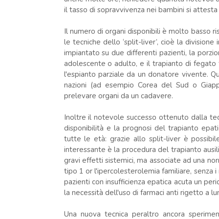
il tasso di sopravvivenza nei bambini si attesta
Il numero di organi disponibili è molto basso r
le tecniche dello ‘split-liver’, cioè la divisi
impiantato su due differenti pazienti, la porzi
adolescente o adulto, e il trapianto di fegato tr
l'espianto parziale da un donatore vivente. Qu
nazioni (ad esempio Corea del Sud o Giappon
prelevare organi da un cadavere.
Inoltre il notevole successo ottenuto dalla tec
disponibilità e la prognosi del trapianto epa
tutte le età: grazie allo split-liver è possi
interessante è la procedura del trapianto ausi
gravi effetti sistemici, ma associate ad una no
tipo 1 or l'ipercolesterolemia familiare, senza i 
pazienti con insufficienza epatica acuta un per
la necessità dell'uso di farmaci anti rigetto a l
Una nuova tecnica peraltro ancora speriment