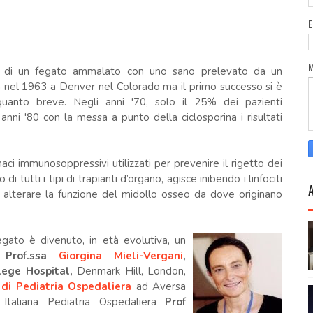
ne di un fegato ammalato con uno sano prelevato da un
ta nel 1963 a Denver nel Colorado ma il primo successo si è
nto breve. Negli anni '70, solo il 25% dei pazienti
ni '80 con la messa a punto della ciclosporina i risultati
maci immunosoppressivi utilizzati per prevenire il rigetto dei
i tutti i tipi di trapianti d’organo, agisce inibendo i linfociti
ò alterare la funzione del midollo osseo da dove originano
 fegato è divenuto, in età evolutiva, un
a
Prof.ssa
Giorgina Mieli-Vergani
,
lege Hospital,
Denmark Hill, London,
di Pediatria Ospedaliera
ad Aversa
 Italiana Pediatria Ospedaliera
Prof