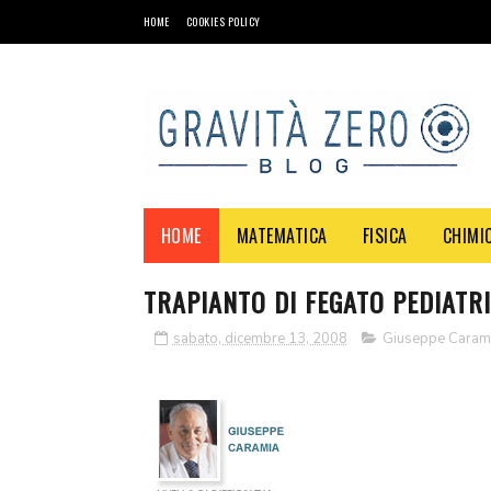
HOME
COOKIES POLICY
HOME
MATEMATICA
FISICA
CHIMI
TRAPIANTO DI FEGATO PEDIATR
sabato, dicembre 13, 2008
Giuseppe Caram