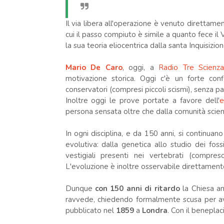
Il via libera all'operazione è venuto diretta
cui il passo compiuto è simile a quanto fece il
la sua teoria eliocentrica dalla santa Inquisizion
Mario De Caro
, oggi, a
Radio Tre Scienz
motivazione storica. Oggi c'è un forte confl
conservatori (compresi piccoli scismi), senza parl
Inoltre oggi le prove portate a favore dell'
e
persona sensata oltre che dalla comunità scient
In ogni disciplina, e da 150 anni, si continuano
evolutiva: dalla genetica allo studio dei fossi
vestigiali presenti nei vertebrati (compr
L'evoluzione è inoltre osservabile direttamente
Dunque
con 150 anni di ritardo
la Chiesa an
ravvede, chiedendo formalmente scusa per aver
pubblicato nel
1859
a
Londra
. Con il beneplac