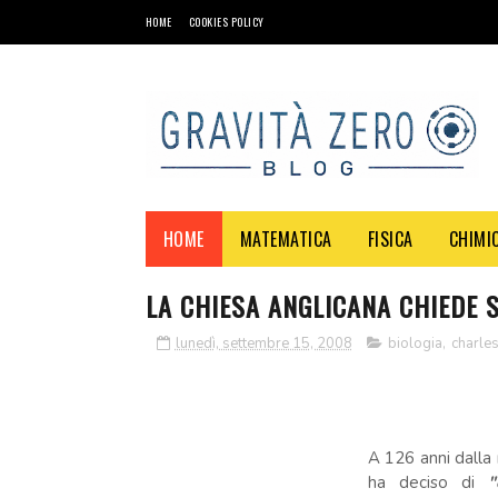
HOME
COOKIES POLICY
HOME
MATEMATICA
FISICA
CHIMI
LA CHIESA ANGLICANA CHIEDE 
lunedì, settembre 15, 2008
biologia
,
charle
A 126 anni dalla
ha deciso di
"c