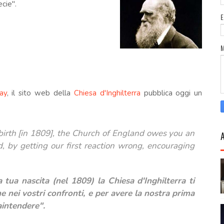
cie".
ay
, il sito web della
Chiesa d'Inghilterra
pubblica oggi un
birth [in 1809], the Church of England owes you an
, by getting our
first reaction wrong, encouraging
tua nascita (nel 1809) la Chiesa d'Inghilterra ti
e nei vostri confronti, e per avere la nostra prima
aintendere".