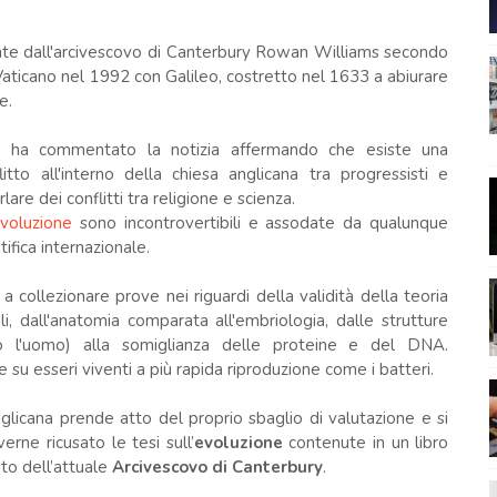
mente dall'arcivescovo di Canterbury Rowan Williams secondo
 Vaticano nel 1992 con Galileo, costretto nel 1633 a abiurare
e.
a
ha commentato la notizia affermando che esiste una
itto all'interno della chiesa anglicana tra progressisti e
are dei conflitti tra religione e scienza.
voluzione
sono incontrovertibili e assodate da qualunque
ifica internazionale.
 a collezionare prove nei riguardi della validità della teoria
li, dall'anatomia comparata all'embriologia, dalle strutture
eso l'uomo) alla somiglianza delle proteine e del DNA.
 su esseri viventi a più rapida riproduzione come i batteri.
glicana prende atto del proprio sbaglio di valutazione e si
ne ricusato le tesi sull’
evoluzione
contenute in un libro
ito dell’attuale
Arcivescovo di Canterbury
.