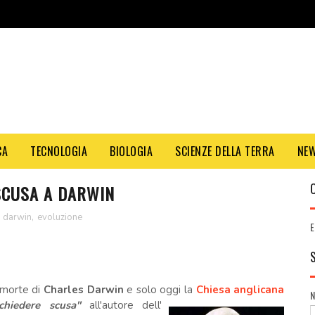
CA
TECNOLOGIA
BIOLOGIA
SCIENZE DELLA TERRA
NE
SCUSA A DARWIN
s darwin
,
evoluzione
E
 morte di
Charles Darwin
e solo oggi la
C
hiesa anglicana
hiedere scusa"
all'autore
dell'