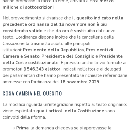
hanno promosso la raccolta firme, arrivata a circa
mezzo
milione di sottoscrizioni
.
Nel provvedimento si chiarisce che
il quesito indicato nella
precedente ordinanza del 18 novembre non è più
considerato valido
e che
da ora è sostituito
dal nuovo
testo. L’ordinanza dispone inoltre che la cancelleria della
Cassazione la trasmetta subito alle principali
istituzioni:
Presidente della Repubblica
,
Presidenti di
Camera e Senato
,
Presidente del Consiglio
e
Presidente
della Corte costituzionale
. È previsto anche l’invio formale ai
promotori (i
546.343 elettori
indicati nell’atto) e ai delegati
dei parlamentari che hanno presentato le richieste referendarie
ammesse con l’ordinanza del
18 novembre 2025
.
COSA CAMBIA NEL QUESITO
La modifica riguarda un’integrazione rispetto al testo originario:
viene esplicitato
quali articoli della Costituzione
sono
coinvolti dalla riforma.
Prima
, la domanda chiedeva se si approvasse la