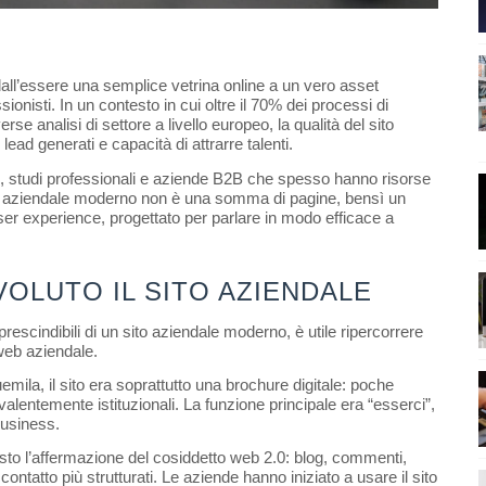
dall’essere una semplice vetrina online a un vero asset 
ionisti. In un contesto in cui oltre il 70% dei processi di 
se analisi di settore a livello europeo, la qualità del sito 
lead generati e capacità di attrarre talenti.
 studi professionali e aziende B2B che spesso hanno risorse 
ito aziendale moderno non è una somma di pagine, bensì un 
er experience, progettato per parlare in modo efficace a 
VOLUTO IL SITO AZIENDALE
escindibili di un sito aziendale moderno, è utile ripercorrere 
 web aziendale.
mila, il sito era soprattutto una brochure digitale: poche 
alentemente istituzionali. La funzione principale era “esserci”, 
business.
to l’affermazione del cosiddetto web 2.0: blog, commenti, 
ontatto più strutturati. Le aziende hanno iniziato a usare il sito 