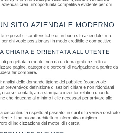
i aziendali crea un’opportunità competitiva evidente per chi 
I UN SITO AZIENDALE MODERNO
 le possibili caratteristiche di un buon sito aziendale, ma 
er chi vuole posizionarsi in modo credibile e competitivo.
A CHIARA E ORIENTATA ALL’UTENTE
uti progettata a monte, non da un tema grafico scelto a 
nizzare pagine, categorie e percorsi di navigazione a partire da 
sidera far compiere.
: analisi delle domande tipiche del pubblico (cosa vuole 
n preventivo); definizione di sezioni chiare e non ridondanti 
o, risorse, contatti, area stampa o investor relation quando 
ne che riducano al minimo i clic necessari per arrivare alle 
iscontinuità rispetto al passato, in cui il sito veniva costruito 
cliente. Una buona architettura informativa migliora 
voro di indicizzazione dei motori di ricerca.