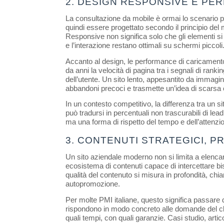
2. DESIGN RESPONSIVE E PE
La consultazione da mobile è ormai lo scenario pr
quindi essere progettato secondo il principio del m
Responsive non significa solo che gli elementi si r
e l’interazione restano ottimali su schermi piccoli
Accanto al design, le performance di caricamento so
da anni la velocità di pagina tra i segnali di ran
dell’utente. Un sito lento, appesantito da immagini
abbandoni precoci e trasmette un’idea di scarsa 
In un contesto competitivo, la differenza tra un s
può tradursi in percentuali non trascurabili di lea
ma una forma di rispetto del tempo e dell’attenzio
3. CONTENUTI STRATEGICI, P
Un sito aziendale moderno non si limita a elencar
ecosistema di contenuti capace di intercettare bis
qualità del contenuto si misura in profondità, chia
autopromozione.
Per molte PMI italiane, questo significa passare 
rispondono in modo concreto alle domande del clien
quali tempi, con quali garanzie. Casi studio, artic