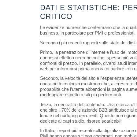
DATI E STATISTICHE: PER
CRITICO
Le evidenze numeriche confermano che la qualità 
business, in particolare per PMI e professionisti.
Secondo i più recenti rapporti sullo stato del digit
Primo, la penetrazione di internet e l’uso dei motori
connessi effettua ricerche online, spesso più volte
confronti di prezzo. In parallelo, diversi studi inte
web per informarsi prima ancora di parlare con 
Secondo, la velocità del sito e l’esperienza utente
operatori tecnologici mostrano che, al crescere d
probabilità che l’utente abbandoni la pagina aume
raddoppiare rispetto a siti più performanti.
Terzo, la centralità del contenuto. Una ricerca dif
che oltre il 70% delle aziende B2B attribuisce al 
lead e nel nurturing dei clienti. Questo non riguard
dedicate ai casi studio, risorse scaricabili.
In Italia, i report più recenti sulla digitalizzazion
PMI hanno ancora siti non aggiornati, non mobile fr