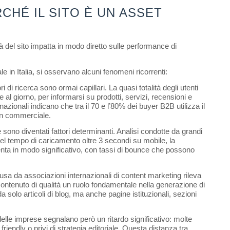
CHÉ IL SITO È UN ASSET 
del sito impatta in modo diretto sulle performance di 
ale in Italia, si osservano alcuni fenomeni ricorrenti:
 di ricerca sono ormai capillari. La quasi totalità degli utenti 
 al giorno, per informarsi su prodotti, servizi, recensioni e 
rnazionali indicano che tra il 70 e l’80% dei buyer B2B utilizza il 
un commerciale.
 sono diventati fattori determinanti. Analisi condotte da grandi 
el tempo di caricamento oltre 3 secondi su mobile, la 
nta in modo significativo, con tassi di bounce che possono 
fusa da associazioni internazionali di content marketing rileva 
contenuto di qualità un ruolo fondamentale nella generazione di 
a solo articoli di blog, ma anche pagine istituzionali, sezioni 
e delle imprese segnalano però un ritardo significativo: molte 
iendly o privi di strategia editoriale. Questa distanza tra 