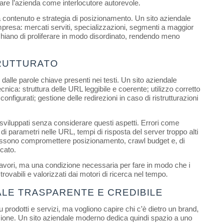
are l’azienda come interlocutore autorevole.
contenuto e strategia di posizionamento. Un sito aziendale 
impresa: mercati serviti, specializzazioni, segmenti a maggior 
schiano di proliferare in modo disordinato, rendendo meno 
TRUTTURATO
 dalle parole chiave presenti nei testi. Un sito aziendale 
cnica: struttura delle URL leggibile e coerente; utilizzo corretto 
nfigurati; gestione delle redirezioni in caso di ristrutturazioni 
i sviluppati senza considerare questi aspetti. Errori come 
i parametri nelle URL, tempi di risposta del server troppo alti 
 possono compromettere posizionamento, crawl budget e, di 
cato.
avori, ma una condizione necessaria per fare in modo che i 
trovabili e valorizzati dai motori di ricerca nel tempo.
ALE TRASPARENTE E CREDIBILE
 prodotti e servizi, ma vogliono capire chi c’è dietro un brand, 
visione. Un sito aziendale moderno dedica quindi spazio a uno 