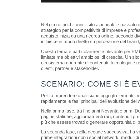
Nel giro di pochi anni il sito aziendale è passato 
strategico per la competitività di imprese e profess
acquisto inizia da una ricerca online, secondo diver
influisce in modo diretto su percezione del brand, 
Questo tema è particolarmente rilevante per PMI,
limitate ma obiettivi ambiziosi di crescita. Un s
ecosistema coerente di contenuti, tecnologia e us
clienti, partner e stakeholder.
SCENARIO: COME SI È E
Per comprendere quali siano oggi gli elementi impr
rapidamente le fasi principali dell’evoluzione del
Nella prima fase, tra fine anni Novanta e primi Due
pagine statiche, aggiornamenti rari, contenuti prev
più che essere trovati o generare opportunità di 
La seconda fase, nella decade successiva, ha vis
prime integrazioni con i social network, moduli di c