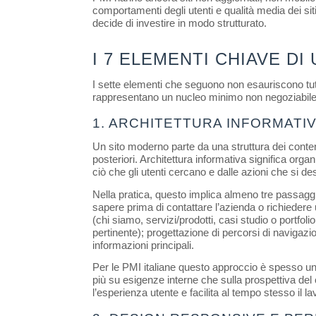
comportamenti degli utenti e qualità media dei sit
decide di investire in modo strutturato.
I 7 ELEMENTI CHIAVE D
I sette elementi che seguono non esauriscono tutte
rappresentano un nucleo minimo non negoziabile p
1. ARCHITETTURA INFORMATIV
Un sito moderno parte da una struttura dei conten
posteriori. Architettura informativa significa orga
ciò che gli utenti cercano e dalle azioni che si de
Nella pratica, questo implica almeno tre passaggi
sapere prima di contattare l’azienda o richiedere u
(chi siamo, servizi/prodotti, casi studio o portfoli
pertinente); progettazione di percorsi di navigazio
informazioni principali.
Per le PMI italiane questo approccio è spesso una d
più su esigenze interne che sulla prospettiva del 
l’esperienza utente e facilita al tempo stesso il la