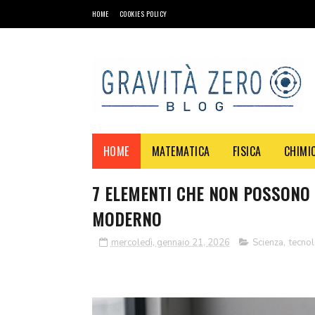
HOME
COOKIES POLICY
HOME
MATEMATICA
FISICA
CHIMI
7 ELEMENTI CHE NON POSSONO 
MODERNO
mercoledì, gennaio 21, 2026
Scienza
,
tecnol