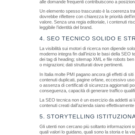
alle domande frequenti contribuiscono a posizion
Un elemento spesso trascurato è la coerenza tra 
dovrebbe riflettere con chiarezza le priorità dell’
valore. Senza una regia editoriale, i contenuti ri
leggibile l’identità del brand.
4. SEO TECNICO SOLIDO E S
La visibilità sui motori di ricerca non dipende solo
moderno integra fin dall’inizio le basi della SEO te
dei tag di heading; sitemap XML e file robots ben co
o migrazioni; dati strutturati dove pertinenti.
In Italia molte PMI pagano ancora gli effetti di sit
contenuti duplicati, pagine orfane, eccessivo uso d
o assenza di certificati di sicurezza aggiornati
conseguenza, capacità di generare traffico qualifi
La SEO tecnica non è un esercizio da addetti ai l
contenuti creati dall’azienda siano effettivamente 
5. STORYTELLING ISTITUZION
Gli utenti non cercano più soltanto informazioni su
quali valori lo guidano, quali sono la storia e la 