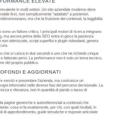
RFORMANCE ELEVATE
evalente in molti settori. Un sito aziendale moderno deve 
obile first, non semplicemente “adattato” a posteriori. 
idimensionano, ma che la fruizione dei contenuti, la leggibilità 
.
no un fattore critico. I principali motori di ricerca integrano 
king, ma ancora prima della SEO entra in gioco la pazienza 
 non ottimizzate, script superflui e plugin ridondanti, genera 
cura.
ito che si carica in due secondi e uno che ne richiede cinque 
d e fatturato persi. La performance non è solo un tema tecnico, 
ne del proprio pubblico.
ROFONDI E AGGIORNATI
e servizi e presentare l’azienda, ma costruisce un 
ogni informativi nelle diverse fasi del percorso decisionale. La 
rezza e rilevanza, non in quantità di parole o tasso di 
da pagine generiche e autoreferenziali a contenuti che 
te: cosa si fa esattamente, per chi, con quali risultati, in 
oli di approfondimento, guide tematiche e risposte articolate 