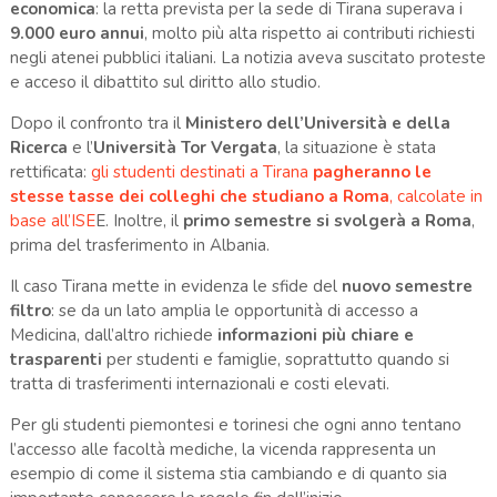
economica
: la retta prevista per la sede di Tirana superava i
9.000 euro annui
, molto più alta rispetto ai contributi richiesti
negli atenei pubblici italiani. La notizia aveva suscitato proteste
e acceso il dibattito sul diritto allo studio.
Dopo il confronto tra il
Ministero dell’Università e della
Ricerca
e l’
Università Tor Vergata
, la situazione è stata
rettificata:
gli studenti destinati a Tirana
pagheranno le
stesse tasse dei colleghi che studiano a Roma
, calcolate in
base all’ISE
E. Inoltre, il
primo semestre si svolgerà a Roma
,
prima del trasferimento in Albania.
Il caso Tirana mette in evidenza le sfide del
nuovo semestre
filtro
: se da un lato amplia le opportunità di accesso a
Medicina, dall’altro richiede
informazioni più chiare e
trasparenti
per studenti e famiglie, soprattutto quando si
tratta di trasferimenti internazionali e costi elevati.
Per gli studenti piemontesi e torinesi che ogni anno tentano
l’accesso alle facoltà mediche, la vicenda rappresenta un
esempio di come il sistema stia cambiando e di quanto sia