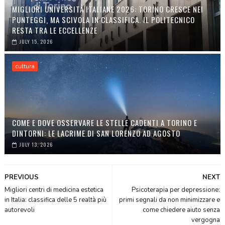
MIGLIORI UNIVERSITÀ ITALIANE 2026: TORINO CRESCE NEI
PUNTEGGI, MA SCIVOLA IN CLASSIFICA. IL POLITECNICO
RESTA TRA LE ECCELLENZE
JULY 15, 2026
cultura
COME E DOVE OSSERVARE LE STELLE CADENTI A TORINO E
DINTORNI: LE LACRIME DI SAN LORENZO AD AGOSTO
JULY 13, 2026
PREVIOUS
NEXT
Migliori centri di medicina estetica
Psicoterapia per depressione:
in Italia: classifica delle 5 realtà più
primi segnali da non minimizzare e
autorevoli
come chiedere aiuto senza
vergogna