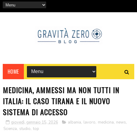
HOME
MEDICINA, AMMESSI MA NON TUTTI IN
ITALIA: IL CASO TIRANA E IL NUOVO
SISTEMA DI ACCESSO
giovedì, gennaio 15, 2026
albania
,
lavoro
,
medicina
,
news
,
Scienza
,
studio
,
top