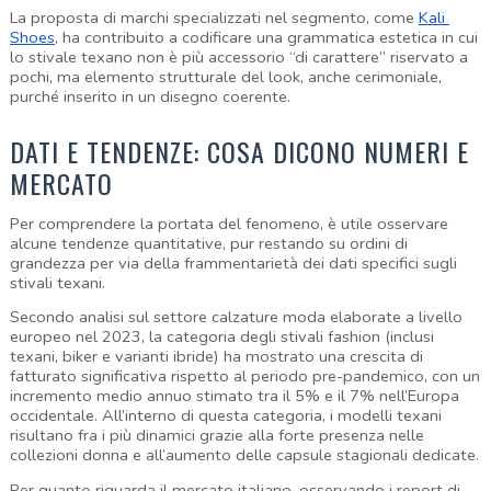
La proposta di marchi specializzati nel segmento, come 
Kali 
Shoes
, ha contribuito a codificare una grammatica estetica in cui 
lo stivale texano non è più accessorio “di carattere” riservato a 
pochi, ma elemento strutturale del look, anche cerimoniale, 
purché inserito in un disegno coerente.
DATI E TENDENZE: COSA DICONO NUMERI E 
MERCATO
Per comprendere la portata del fenomeno, è utile osservare 
alcune tendenze quantitative, pur restando su ordini di 
grandezza per via della frammentarietà dei dati specifici sugli 
stivali texani.
Secondo analisi sul settore calzature moda elaborate a livello 
europeo nel 2023, la categoria degli stivali fashion (inclusi 
texani, biker e varianti ibride) ha mostrato una crescita di 
fatturato significativa rispetto al periodo pre-pandemico, con un 
incremento medio annuo stimato tra il 5% e il 7% nell’Europa 
occidentale. All’interno di questa categoria, i modelli texani 
risultano fra i più dinamici grazie alla forte presenza nelle 
collezioni donna e all’aumento delle capsule stagionali dedicate.
Per quanto riguarda il mercato italiano, osservando i report di 