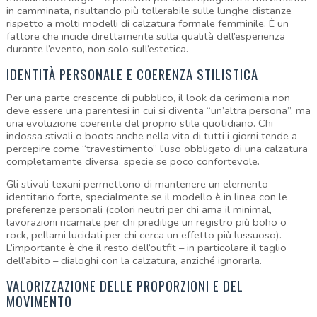
in camminata, risultando più tollerabile sulle lunghe distanze 
rispetto a molti modelli di calzatura formale femminile. È un 
fattore che incide direttamente sulla qualità dell’esperienza 
durante l’evento, non solo sull’estetica.
IDENTITÀ PERSONALE E COERENZA STILISTICA
Per una parte crescente di pubblico, il look da cerimonia non 
deve essere una parentesi in cui si diventa “un’altra persona”, ma 
una evoluzione coerente del proprio stile quotidiano. Chi 
indossa stivali o boots anche nella vita di tutti i giorni tende a 
percepire come “travestimento” l’uso obbligato di una calzatura 
completamente diversa, specie se poco confortevole.
Gli stivali texani permettono di mantenere un elemento 
identitario forte, specialmente se il modello è in linea con le 
preferenze personali (colori neutri per chi ama il minimal, 
lavorazioni ricamate per chi predilige un registro più boho o 
rock, pellami lucidati per chi cerca un effetto più lussuoso). 
L’importante è che il resto dell’outfit – in particolare il taglio 
dell’abito – dialoghi con la calzatura, anziché ignorarla.
VALORIZZAZIONE DELLE PROPORZIONI E DEL 
MOVIMENTO