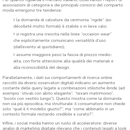
associazioni di categoria e dei principali consorzi del comparto 
moda emergono tre tendenze:
la domanda di calzature da cerimonia “rigide” (es.
décolleté molto formali) è stabile o in lieve calo;
si registra una crescita nelle linee “occasion wear”
che esplicitamente comunicano versatilità d’uso
(dall’evento al quotidiano);
assume maggiore peso la fascia di prezzo medio-
alta, con forte attenzione alla qualità dei materiali e
alla riconoscibilità del design.
Parallelamente, i dati sui comportamenti di ricerca online 
raccolti da diversi osservatori digitali indicano un aumento 
costante delle query legate a combinazioni stilistiche ibride (ad 
esempio “stivali con abito elegante”, “texani matrimonio”, 
“boots con vestito lungo”). Questo mostra come la domanda 
non sia più episodica, ma strutturale: il consumatore non chiede 
solo “qual è il modello giusto?”, ma “come abbinarlo in un 
contesto formale restando credibile e curato?”.
Infine, i social media hanno un ruolo di acceleratore: diverse 
analisi di marketing digitale rilevano che i contenuti legati a look 