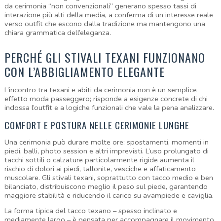
da cerimonia “non convenzionali” generano spesso tassi di 
interazione più alti della media, a conferma di un interesse reale 
verso outfit che escono dalla tradizione ma mantengono una 
chiara grammatica dell’eleganza.
PERCHÉ GLI STIVALI TEXANI FUNZIONANO 
CON L’ABBIGLIAMENTO ELEGANTE
L’incontro tra texani e abiti da cerimonia non è un semplice 
effetto moda passeggero; risponde a esigenze concrete di chi 
indossa l’outfit e a logiche funzionali che vale la pena analizzare.
COMFORT E POSTURA NELLE CERIMONIE LUNGHE
Una cerimonia può durare molte ore: spostamenti, momenti in 
piedi, balli, photo session e altri imprevisti. L’uso prolungato di 
tacchi sottili o calzature particolarmente rigide aumenta il 
rischio di dolori ai piedi, tallonite, vesciche e affaticamento 
muscolare. Gli stivali texani, soprattutto con tacco medio e ben 
bilanciato, distribuiscono meglio il peso sul piede, garantendo 
maggiore stabilità e riducendo il carico su avampiede e caviglia.
La forma tipica del tacco texano – spesso inclinato e 
mediamente largo – è pensata per accompagnare il movimento 