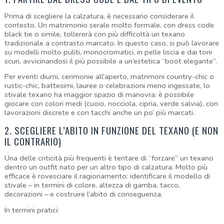
Prima di scegliere la calzatura, è necessario considerare il 
contesto. Un matrimonio serale molto formale, con dress code 
black tie o simile, tollererà con più difficoltà un texano 
tradizionale a contrasto marcato. In questo caso, si può lavorare 
su modelli molto puliti, monocromatici, in pelle liscia e dai toni 
scuri, avvicinandosi il più possibile a un’estetica “boot elegante”.
Per eventi diurni, cerimonie all’aperto, matrimoni country-chic o 
rustic-chic, battesimi, lauree o celebrazioni meno ingessate, lo 
stivale texano ha maggior spazio di manovra: è possibile 
giocare con colori medi (cuoio, nocciola, cipria, verde salvia), con 
lavorazioni discrete e con tacchi anche un po’ più marcati.
2. SCEGLIERE L’ABITO IN FUNZIONE DEL TEXANO (E NON 
IL CONTRARIO)
Una delle criticità più frequenti è tentare di “forzare” un texano 
dentro un outfit nato per un altro tipo di calzatura. Molto più 
efficace è rovesciare il ragionamento: identificare il modello di 
stivale – in termini di colore, altezza di gamba, tacco, 
decorazioni – e costruire l’abito di conseguenza.
In termini pratici: