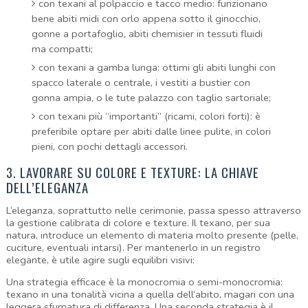
con texani al polpaccio e tacco medio: funzionano
bene abiti midi con orlo appena sotto il ginocchio,
gonne a portafoglio, abiti chemisier in tessuti fluidi
ma compatti;
con texani a gamba lunga: ottimi gli abiti lunghi con
spacco laterale o centrale, i vestiti a bustier con
gonna ampia, o le tute palazzo con taglio sartoriale;
con texani più “importanti” (ricami, colori forti): è
preferibile optare per abiti dalle linee pulite, in colori
pieni, con pochi dettagli accessori.
3. LAVORARE SU COLORE E TEXTURE: LA CHIAVE 
DELL’ELEGANZA
L’eleganza, soprattutto nelle cerimonie, passa spesso attraverso 
la gestione calibrata di colore e texture. Il texano, per sua 
natura, introduce un elemento di materia molto presente (pelle, 
cuciture, eventuali intarsi). Per mantenerlo in un registro 
elegante, è utile agire sugli equilibri visivi:
Una strategia efficace è la monocromia o semi-monocromia: 
texano in una tonalità vicina a quella dell’abito, magari con una 
leggera sfumatura di differenza. Una seconda strategia è il 