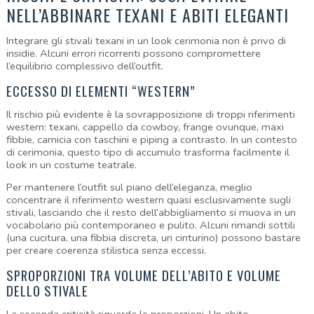
NELL’ABBINARE TEXANI E ABITI ELEGANTI
Integrare gli stivali texani in un look cerimonia non è privo di 
insidie. Alcuni errori ricorrenti possono compromettere 
l’equilibrio complessivo dell’outfit.
ECCESSO DI ELEMENTI “WESTERN”
Il rischio più evidente è la sovrapposizione di troppi riferimenti 
western: texani, cappello da cowboy, frange ovunque, maxi 
fibbie, camicia con taschini e piping a contrasto. In un contesto 
di cerimonia, questo tipo di accumulo trasforma facilmente il 
look in un costume teatrale.
Per mantenere l’outfit sul piano dell’eleganza, meglio 
concentrare il riferimento western quasi esclusivamente sugli 
stivali, lasciando che il resto dell’abbigliamento si muova in un 
vocabolario più contemporaneo e pulito. Alcuni rimandi sottili 
(una cucitura, una fibbia discreta, un cinturino) possono bastare 
per creare coerenza stilistica senza eccessi.
SPROPORZIONI TRA VOLUME DELL’ABITO E VOLUME 
DELLO STIVALE