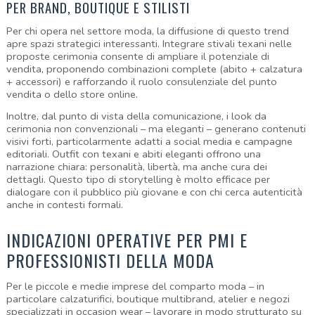
PER BRAND, BOUTIQUE E STILISTI
Per chi opera nel settore moda, la diffusione di questo trend 
apre spazi strategici interessanti. Integrare stivali texani nelle 
proposte cerimonia consente di ampliare il potenziale di 
vendita, proponendo combinazioni complete (abito + calzatura 
+ accessori) e rafforzando il ruolo consulenziale del punto 
vendita o dello store online.
Inoltre, dal punto di vista della comunicazione, i look da 
cerimonia non convenzionali – ma eleganti – generano contenuti 
visivi forti, particolarmente adatti a social media e campagne 
editoriali. Outfit con texani e abiti eleganti offrono una 
narrazione chiara: personalità, libertà, ma anche cura dei 
dettagli. Questo tipo di storytelling è molto efficace per 
dialogare con il pubblico più giovane e con chi cerca autenticità 
anche in contesti formali.
INDICAZIONI OPERATIVE PER PMI E 
PROFESSIONISTI DELLA MODA
Per le piccole e medie imprese del comparto moda – in 
particolare calzaturifici, boutique multibrand, atelier e negozi 
specializzati in occasion wear – lavorare in modo strutturato su 