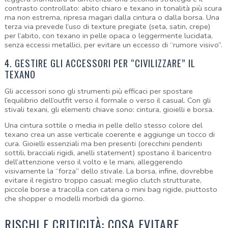
contrasto controllato: abito chiaro e texano in tonalità più scura 
ma non estrema, ripresa magari dalla cintura o dalla borsa. Una 
terza via prevede l’uso di texture pregiate (seta, satin, crepe) 
per l’abito, con texano in pelle opaca o leggermente lucidata, 
senza eccessi metallici, per evitare un eccesso di “rumore visivo”.
4. GESTIRE GLI ACCESSORI PER “CIVILIZZARE” IL 
TEXANO
Gli accessori sono gli strumenti più efficaci per spostare 
l’equilibrio dell’outfit verso il formale o verso il casual. Con gli 
stivali texani, gli elementi chiave sono: cintura, gioielli e borsa.
Una cintura sottile o media in pelle dello stesso colore del 
texano crea un asse verticale coerente e aggiunge un tocco di 
cura. Gioielli essenziali ma ben presenti (orecchini pendenti 
sottili, bracciali rigidi, anelli statement) spostano il baricentro 
dell’attenzione verso il volto e le mani, alleggerendo 
visivamente la “forza” dello stivale. La borsa, infine, dovrebbe 
evitare il registro troppo casual: meglio clutch strutturate, 
piccole borse a tracolla con catena o mini bag rigide, piuttosto 
che shopper o modelli morbidi da giorno.
RISCHI E CRITICITÀ: COSA EVITARE 