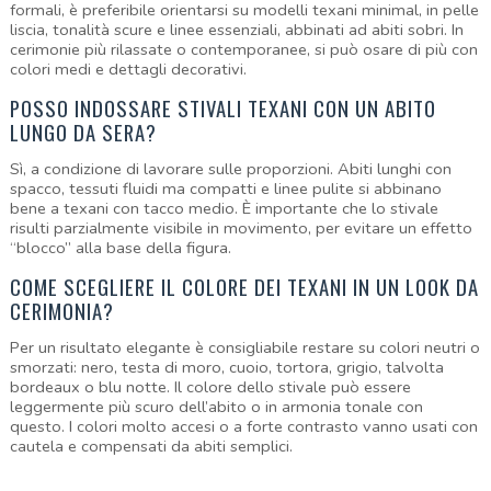
formali, è preferibile orientarsi su modelli texani minimal, in pelle 
liscia, tonalità scure e linee essenziali, abbinati ad abiti sobri. In 
cerimonie più rilassate o contemporanee, si può osare di più con 
colori medi e dettagli decorativi.
POSSO INDOSSARE STIVALI TEXANI CON UN ABITO 
LUNGO DA SERA?
Sì, a condizione di lavorare sulle proporzioni. Abiti lunghi con 
spacco, tessuti fluidi ma compatti e linee pulite si abbinano 
bene a texani con tacco medio. È importante che lo stivale 
risulti parzialmente visibile in movimento, per evitare un effetto 
“blocco” alla base della figura.
COME SCEGLIERE IL COLORE DEI TEXANI IN UN LOOK DA 
CERIMONIA?
Per un risultato elegante è consigliabile restare su colori neutri o 
smorzati: nero, testa di moro, cuoio, tortora, grigio, talvolta 
bordeaux o blu notte. Il colore dello stivale può essere 
leggermente più scuro dell’abito o in armonia tonale con 
questo. I colori molto accesi o a forte contrasto vanno usati con 
cautela e compensati da abiti semplici.