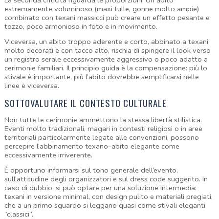
La seconda criticità riguarda le proporzioni. Un abito 
estremamente voluminoso (maxi tulle, gonne molto ampie) 
combinato con texani massicci può creare un effetto pesante e 
tozzo, poco armonioso in foto e in movimento.
Viceversa, un abito troppo aderente e corto, abbinato a texani 
molto decorati e con tacco alto, rischia di spingere il look verso 
un registro serale eccessivamente aggressivo o poco adatto a 
cerimonie familiari. Il principio guida è la compensazione: più lo 
stivale è importante, più l’abito dovrebbe semplificarsi nelle 
linee e viceversa.
SOTTOVALUTARE IL CONTESTO CULTURALE
Non tutte le cerimonie ammettono la stessa libertà stilistica. 
Eventi molto tradizionali, magari in contesti religiosi o in aree 
territoriali particolarmente legate alle convenzioni, possono 
percepire l’abbinamento texano–abito elegante come 
eccessivamente irriverente.
È opportuno informarsi sul tono generale dell’evento, 
sull’attitudine degli organizzatori e sul dress code suggerito. In 
caso di dubbio, si può optare per una soluzione intermedia: 
texani in versione minimal, con design pulito e materiali pregiati, 
che a un primo sguardo si leggano quasi come stivali eleganti 
“classici”.