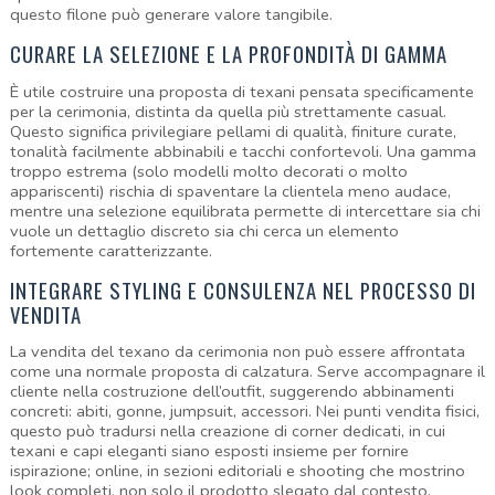
questo filone può generare valore tangibile.
CURARE LA SELEZIONE E LA PROFONDITÀ DI GAMMA
È utile costruire una proposta di texani pensata specificamente 
per la cerimonia, distinta da quella più strettamente casual. 
Questo significa privilegiare pellami di qualità, finiture curate, 
tonalità facilmente abbinabili e tacchi confortevoli. Una gamma 
troppo estrema (solo modelli molto decorati o molto 
appariscenti) rischia di spaventare la clientela meno audace, 
mentre una selezione equilibrata permette di intercettare sia chi 
vuole un dettaglio discreto sia chi cerca un elemento 
fortemente caratterizzante.
INTEGRARE STYLING E CONSULENZA NEL PROCESSO DI 
VENDITA
La vendita del texano da cerimonia non può essere affrontata 
come una normale proposta di calzatura. Serve accompagnare il 
cliente nella costruzione dell’outfit, suggerendo abbinamenti 
concreti: abiti, gonne, jumpsuit, accessori. Nei punti vendita fisici, 
questo può tradursi nella creazione di corner dedicati, in cui 
texani e capi eleganti siano esposti insieme per fornire 
ispirazione; online, in sezioni editoriali e shooting che mostrino 
look completi, non solo il prodotto slegato dal contesto.