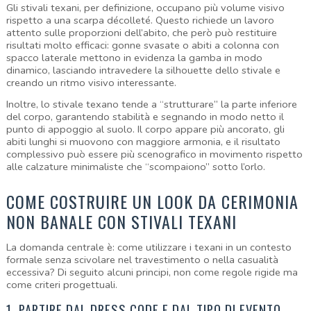
Gli stivali texani, per definizione, occupano più volume visivo 
rispetto a una scarpa décolleté. Questo richiede un lavoro 
attento sulle proporzioni dell’abito, che però può restituire 
risultati molto efficaci: gonne svasate o abiti a colonna con 
spacco laterale mettono in evidenza la gamba in modo 
dinamico, lasciando intravedere la silhouette dello stivale e 
creando un ritmo visivo interessante.
Inoltre, lo stivale texano tende a “strutturare” la parte inferiore 
del corpo, garantendo stabilità e segnando in modo netto il 
punto di appoggio al suolo. Il corpo appare più ancorato, gli 
abiti lunghi si muovono con maggiore armonia, e il risultato 
complessivo può essere più scenografico in movimento rispetto 
alle calzature minimaliste che “scompaiono” sotto l’orlo.
COME COSTRUIRE UN LOOK DA CERIMONIA 
NON BANALE CON STIVALI TEXANI
La domanda centrale è: come utilizzare i texani in un contesto 
formale senza scivolare nel travestimento o nella casualità 
eccessiva? Di seguito alcuni principi, non come regole rigide ma 
come criteri progettuali.
1. PARTIRE DAL DRESS CODE E DAL TIPO DI EVENTO