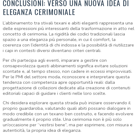
CONCLUSIONI: VERSO UNA NUOVA IDEA DI 
ELEGANZA CERIMONIALE
L’abbinamento tra stivali texani e abiti eleganti rappresenta una 
delle espressioni più interessanti della trasformazione in atto nel 
concetto di cerimonia. La rigidità dei codici tradizionali lascia 
spazio a una eleganza più personale, in cui il comfort, la 
coerenza con l’identità di chi indossa e la possibilità di riutilizzare 
i capi in contesti diversi diventano criteri centrali.
Per chi partecipa agli eventi, imparare a gestire con 
consapevolezza questi abbinamenti significa evitare soluzioni 
scontate e, al tempo stesso, non cadere in eccessi improvvisati. 
Per le PMI del settore moda, riconoscere e interpretare questa 
tendenza con competenza apre opportunità reali: dalla 
progettazione di collezioni dedicate alla creazione di contenuti 
editoriali capaci di guidare i clienti nelle loro scelte.
Chi desidera esplorare questa strada può iniziare osservando il 
proprio guardaroba, valutando quali abiti possano dialogare in 
modo credibile con un texano ben costruito, e facendo evolvere 
gradualmente il proprio stile. Una cerimonia non è più solo 
un’occasione per “vestirsi bene”, ma per esprimere, con misura e 
autenticità, la propria idea di eleganza.