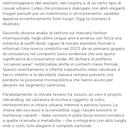
nell’immaginario del western, del country e di un certo tipo di 
casual urbano. L’idea che potessero dialogare con abiti eleganti, 
magari pensati per un matrimonio o un ricevimento, sarebbe 
apparsa eccentricamente fuori luogo. Oggi lo scenario è 
ribaltato.
Secondo diverse analisi di settore sul mercato fashion 
internazionale, negli ultimi cinque anni è emersa con forza una 
richiesta di outfit ibridi, capaci di mixare elementi formali e 
informali. Una ricerca condotta nel 2023 da un primario gruppo 
di consulenza nel comparto lusso evidenzia che una quota 
significativa di consumatori under 40 dichiara di preferire 
“occasion wear” riutilizzabile anche in contesti meno formali. 
Questo orientamento si riflette soprattutto nelle calzature: il 
tacco stiletto e la décolleté classica restano presenti, ma 
perdono la posizione monopolistica che hanno avuto per 
decenni nel segmento cerimonia.
Parallelamente, lo stivale texano ha vissuto un vero e proprio 
rebranding: da calzatura di nicchia a oggetto di culto, 
reinterpretato in chiave urbana, minimal o persino luxury. La 
chiave del successo è la versatilità: oggi i texani esistono in 
numerose varianti – dalle versioni in pelle liscia monocromatica 
a quelle ricamate o metalliche – che si integrano con abiti lunghi, 
midi o corti, tute eleganti e completi sartoriali.