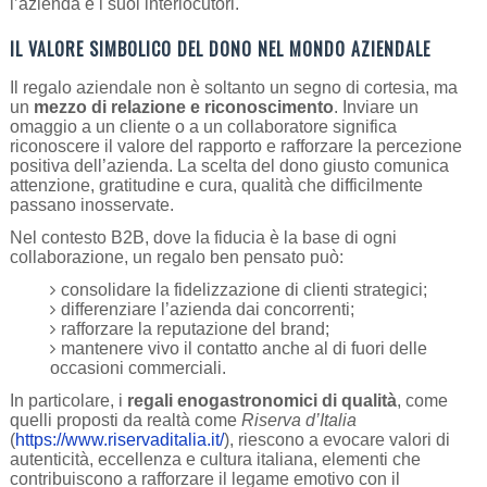
l’azienda e i suoi interlocutori.
IL VALORE SIMBOLICO DEL DONO NEL MONDO AZIENDALE
Il regalo aziendale non è soltanto un segno di cortesia, ma
un
mezzo di relazione e riconoscimento
. Inviare un
omaggio a un cliente o a un collaboratore significa
riconoscere il valore del rapporto e rafforzare la percezione
positiva dell’azienda. La scelta del dono giusto comunica
attenzione, gratitudine e cura, qualità che difficilmente
passano inosservate.
Nel contesto B2B, dove la fiducia è la base di ogni
collaborazione, un regalo ben pensato può:
consolidare la fidelizzazione di clienti strategici;
differenziare l’azienda dai concorrenti;
rafforzare la reputazione del brand;
mantenere vivo il contatto anche al di fuori delle
occasioni commerciali.
In particolare, i
regali enogastronomici di qualità
, come
quelli proposti da realtà come
Riserva d’Italia
(
https://www.riservaditalia.it/
), riescono a evocare valori di
autenticità, eccellenza e cultura italiana, elementi che
contribuiscono a rafforzare il legame emotivo con il