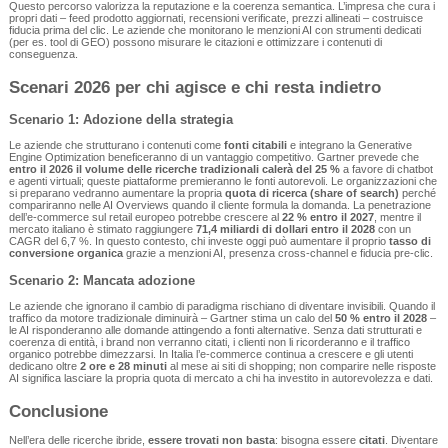
Questo percorso valorizza la reputazione e la coerenza semantica. L’impresa che cura i
propri dati – feed prodotto aggiornati, recensioni verificate, prezzi allineati – costruisce
fiducia prima del clic. Le aziende che monitorano le menzioni AI con strumenti dedicati
(per es. tool di GEO) possono misurare le citazioni e ottimizzare i contenuti di
conseguenza.
Scenari 2026 per chi agisce e chi resta indietro
Scenario 1: Adozione della strategia
Le aziende che strutturano i contenuti come
fonti citabili
e integrano la Generative
Engine Optimization beneficeranno di un vantaggio competitivo. Gartner prevede che
entro il 2026 il volume delle ricerche tradizionali calerà del 25 %
a favore di chatbot
e agenti virtuali; queste piattaforme premieranno le fonti autorevoli. Le organizzazioni che
si preparano vedranno aumentare la propria
quota di ricerca (share of search)
perché
compariranno nelle AI Overviews quando il cliente formula la domanda. La penetrazione
dell’e‑commerce sul retail europeo potrebbe crescere al
22 % entro il 2027
, mentre il
mercato italiano è stimato raggiungere
71,4 miliardi di dollari entro il 2028
con un
CAGR del 6,7 %. In questo contesto, chi investe oggi può aumentare il proprio
tasso di
conversione organica
grazie a menzioni AI, presenza cross‑channel e fiducia pre‑clic.
Scenario 2: Mancata adozione
Le aziende che ignorano il cambio di paradigma rischiano di diventare invisibili. Quando il
traffico da motore tradizionale diminuirà – Gartner stima un calo del
50 % entro il 2028
–
le AI risponderanno alle domande attingendo a fonti alternative. Senza dati strutturati e
coerenza di entità, i brand non verranno citati, i clienti non li ricorderanno e il traffico
organico potrebbe dimezzarsi. In Italia l’e‑commerce continua a crescere e gli utenti
dedicano oltre
2 ore e 28 minuti
al mese ai siti di shopping; non comparire nelle risposte
AI significa lasciare la propria quota di mercato a chi ha investito in autorevolezza e dati.
Conclusione
Nell’era delle ricerche ibride,
essere trovati non basta
: bisogna essere
citati
. Diventare