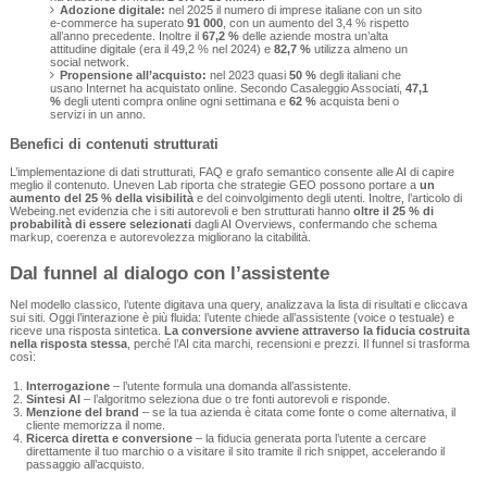
Adozione digitale:
nel 2025 il numero di imprese italiane con un sito
e‑commerce ha superato
91 000
, con un aumento del 3,4 % rispetto
all’anno precedente. Inoltre il
67,2 %
delle aziende mostra un’alta
attitudine digitale (era il 49,2 % nel 2024) e
82,7 %
utilizza almeno un
social network.
Propensione all’acquisto:
nel 2023 quasi
50 %
degli italiani che
usano Internet ha acquistato online. Secondo Casaleggio Associati,
47,1
%
degli utenti compra online ogni settimana e
62 %
acquista beni o
servizi in un anno.
Benefici di contenuti strutturati
L’implementazione di dati strutturati, FAQ e grafo semantico consente alle AI di capire
meglio il contenuto. Uneven Lab riporta che strategie GEO possono portare a
un
aumento del 25 % della visibilità
e del coinvolgimento degli utenti. Inoltre, l’articolo di
Webeing.net evidenzia che i siti autorevoli e ben strutturati hanno
oltre il 25 % di
probabilità di essere selezionati
dagli AI Overviews, confermando che schema
markup, coerenza e autorevolezza migliorano la citabilità.
Dal funnel al dialogo con l’assistente
Nel modello classico, l’utente digitava una query, analizzava la lista di risultati e cliccava
sui siti. Oggi l’interazione è più fluida: l’utente chiede all’assistente (voice o testuale) e
riceve una risposta sintetica.
La conversione avviene attraverso la fiducia costruita
nella risposta stessa
, perché l’AI cita marchi, recensioni e prezzi. Il funnel si trasforma
così:
Interrogazione
– l’utente formula una domanda all’assistente.
Sintesi AI
– l’algoritmo seleziona due o tre fonti autorevoli e risponde.
Menzione del brand
– se la tua azienda è citata come fonte o come alternativa, il
cliente memorizza il nome.
Ricerca diretta e conversione
– la fiducia generata porta l’utente a cercare
direttamente il tuo marchio o a visitare il sito tramite il rich snippet, accelerando il
passaggio all’acquisto.