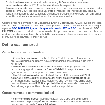
Optimization
– integrazione di dati strutturati, FAQ e tabelle – porta a
un
incremento medio del 25 % nella visibilità
nelle risposte AI.
Coerenza d’entità:
nomi, prezzi e descrizioni devono essere uniformi su sito, feed e
canali esterni. Le AI costruiscono un grafo semantico; incongruenze riducono la
fiducia. Mantenere la stessa identità su schede prodotto, marketplace, schemi di dati
e profili social aiuta a essere riconosciuti come unica entità.
Queste pratiche rientrano nella Generative Engine Optimization (GEO), evoluzione della
SEO che mira a posizionare il brand nelle risposte AI. Alcune aziende italiane stanno già
agendo:
SEO BUSINESS, agenzia specializzata in SEO e GEO
,
con il
servizio
SEO
FALCON
lavora su feed, dati e coerenza d’entità per trasformare i contenuti dei clienti in
evidenze citabili, aumentando la probabilità di comparire nelle risposte generative senza
promuovere direttamente i propri servizi.
Dati e casi concreti
Zero‑click e citazioni limitate
Zero‑click dominante:
nella UE il 59,7 % delle ricerche termina senza
clic. Ciò significa che l’utente trova l’informazione nella pagina di risultati o
nel box AI.
Poche fonti selezionate:
gli AI Overviews di Google generano la
risposta aggregando
due o tre fonti affidabili
Il campo è stretto: per
figurare occorre essere percepiti come autorevoli.
Top 10 determinante:
uno studio di Surfer SEO mostra che
il 70 %
delle fonti citate dall’AI proviene dai primi dieci risultati organici
.
Un’analisi italiana (Webeing.net) sottolinea che i domini nelle prime dieci
posizioni hanno
oltre il 25 % di probabilità
di essere selezionati negli AI
Overviews; la probabilità crolla oltre la decima posizione.
Comportamenti e‑commerce italiani
Visite e tempo speso:
nel giugno 2024 i siti e app di e‑commerce
italiani hanno registrato
più di 39 milioni di utenti unici
; ogni utente vi
ha trascorso in media
2 ore e 28 minuti
.