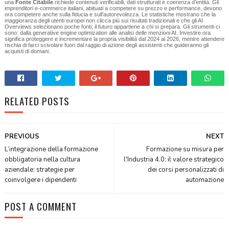
una
Fonte Citabile
richiede contenuti verificabili, dati strutturati e coerenza d’entità. Gli
imprenditori e‑commerce italiani, abituati a competere su prezzo e performance, devono
ora competere anche sulla fiducia e sull’autorevolezza. Le statistiche mostrano che la
maggioranza degli utenti europei non clicca più sui risultati tradizionali e che gli AI
Overviews selezionano poche fonti; il futuro appartiene a chi si prepara. Gli strumenti ci
sono: dalla generative engine optimization alle analisi delle menzioni AI. Investire ora
significa proteggere e incrementare la propria visibilità dal 2024 al 2026, mentre attendere
rischia di farci scivolare fuori dal raggio di azione degli assistenti che guideranno gli
acquisti di domani.
RELATED POSTS
PREVIOUS
NEXT
L’integrazione della formazione
Formazione su misura per
obbligatoria nella cultura
l'Industria 4.0: il valore strategico
aziendale: strategie per
dei corsi personalizzati di
coinvolgere i dipendenti
automazione
POST A COMMENT