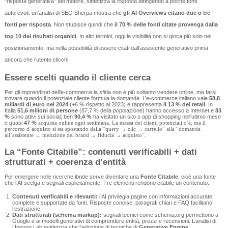
“risposta generativa” del motore, sintetizza la risposta attingendo a poche fonti
autorevoli: un’analisi di SEO Sherpa mostra che
gli AI Overviews citano due o tre
fonti per risposta
. Non stupisce quindi che
il 70 % delle fonti citate provenga dalla
top 10 dei risultati organici
. In altri termini, oggi la visibilità non si gioca più solo nel
posizionamento, ma nella possibilità di essere citati dall’assistente generativo prima
ancora che l’utente clicchi.
Essere scelti quando il cliente cerca
Per gli imprenditori dell’e‑commerce la sfida non è più soltanto vendere online, ma farsi
trovare quando il potenziale cliente formula la domanda. L’e‑commerce italiano vale
58,8
miliardi di euro nel 2024
(+6 % rispetto al 2023) e rappresenta
il 13 % del retail
. In
Italia
51,6 milioni di persone
(87,7 % della popolazione) hanno accesso a Internet e
83
%
sono attivi sui social; ben
90,4 %
ha visitato un sito o app di shopping nell’ultimo mese
e quasi
47 %
acquista online ogni settimana. La massa dei clienti potenziali c’è, ma il
percorso d’acquisto si sta spostando dalla “query → clic → carrello” alla “domanda
all’assistente → menzione del brand → fiducia → acquisto”.
La “Fonte Citabile”: contenuti verificabili + dati
strutturati + coerenza d’entità
Per emergere nelle ricerche ibride serve diventare una
Fonte Citabile
, cioè una fonte
che l’AI scelga e segnali esplicitamente. Tre elementi rendono citabile un contenuto:
Contenuti verificabili e rilevanti:
l’AI privilegia pagine con informazioni accurate,
complete e supportate da fonti. Risposte concise, paragrafi chiari e FAQ facilitano
l’estrazione.
Dati strutturati (schema markup):
segnali tecnici come schema.org permettono a
Google e ai modelli generativi di comprendere entità, prezzi e recensioni. L’analisi di
Uneven Lab evidenzia che l’adozione di tecniche di
Generative Engine