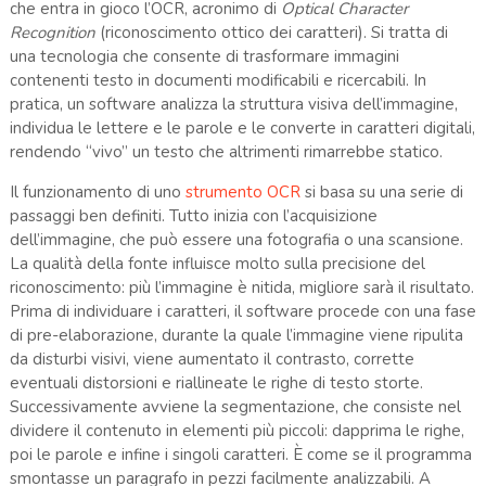
che entra in gioco l’OCR, acronimo di
Optical Character
Recognition
(riconoscimento ottico dei caratteri). Si tratta di
una tecnologia che consente di trasformare immagini
contenenti testo in documenti modificabili e ricercabili. In
pratica, un software analizza la struttura visiva dell’immagine,
individua le lettere e le parole e le converte in caratteri digitali,
rendendo “vivo” un testo che altrimenti rimarrebbe statico.
Il funzionamento di uno
strumento OCR
si basa su una serie di
passaggi ben definiti. Tutto inizia con l’acquisizione
dell’immagine, che può essere una fotografia o una scansione.
La qualità della fonte influisce molto sulla precisione del
riconoscimento: più l’immagine è nitida, migliore sarà il risultato.
Prima di individuare i caratteri, il software procede con una fase
di pre-elaborazione, durante la quale l’immagine viene ripulita
da disturbi visivi, viene aumentato il contrasto, corrette
eventuali distorsioni e riallineate le righe di testo storte.
Successivamente avviene la segmentazione, che consiste nel
dividere il contenuto in elementi più piccoli: dapprima le righe,
poi le parole e infine i singoli caratteri. È come se il programma
smontasse un paragrafo in pezzi facilmente analizzabili. A