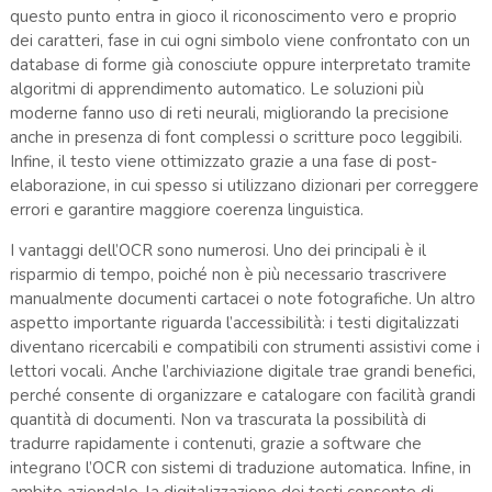
questo punto entra in gioco il riconoscimento vero e proprio
dei caratteri, fase in cui ogni simbolo viene confrontato con un
database di forme già conosciute oppure interpretato tramite
algoritmi di apprendimento automatico. Le soluzioni più
moderne fanno uso di reti neurali, migliorando la precisione
anche in presenza di font complessi o scritture poco leggibili.
Infine, il testo viene ottimizzato grazie a una fase di post-
elaborazione, in cui spesso si utilizzano dizionari per correggere
errori e garantire maggiore coerenza linguistica.
I vantaggi dell’OCR sono numerosi. Uno dei principali è il
risparmio di tempo, poiché non è più necessario trascrivere
manualmente documenti cartacei o note fotografiche. Un altro
aspetto importante riguarda l’accessibilità: i testi digitalizzati
diventano ricercabili e compatibili con strumenti assistivi come i
lettori vocali. Anche l’archiviazione digitale trae grandi benefici,
perché consente di organizzare e catalogare con facilità grandi
quantità di documenti. Non va trascurata la possibilità di
tradurre rapidamente i contenuti, grazie a software che
integrano l’OCR con sistemi di traduzione automatica. Infine, in
ambito aziendale, la digitalizzazione dei testi consente di