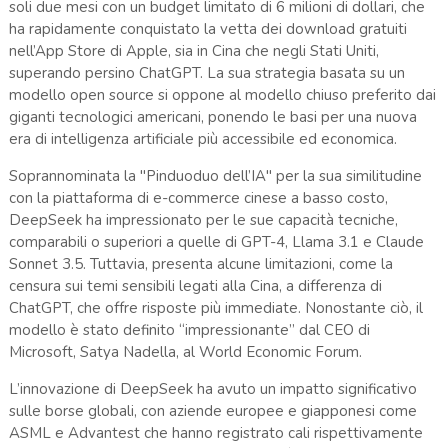
soli due mesi con un budget limitato di 6 milioni di dollari, che
ha rapidamente conquistato la vetta dei download gratuiti
nell’App Store di Apple, sia in Cina che negli Stati Uniti,
superando persino ChatGPT. La sua strategia basata su un
modello open source si oppone al modello chiuso preferito dai
giganti tecnologici americani, ponendo le basi per una nuova
era di intelligenza artificiale più accessibile ed economica.
Soprannominata la "Pinduoduo dell’IA" per la sua similitudine
con la piattaforma di e-commerce cinese a basso costo,
DeepSeek ha impressionato per le sue capacità tecniche,
comparabili o superiori a quelle di GPT-4, Llama 3.1 e Claude
Sonnet 3.5. Tuttavia, presenta alcune limitazioni, come la
censura sui temi sensibili legati alla Cina, a differenza di
ChatGPT, che offre risposte più immediate. Nonostante ciò, il
modello è stato definito “impressionante” dal CEO di
Microsoft, Satya Nadella, al World Economic Forum.
L’innovazione di DeepSeek ha avuto un impatto significativo
sulle borse globali, con aziende europee e giapponesi come
ASML e Advantest che hanno registrato cali rispettivamente