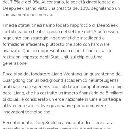
del 7,5% e del 9%. Al contrario, le società cinesi legate a
DeepSeek hanno visto una crescita del 10%, segnalando un
cambiamento nei mercati.
I media statali cinesi hanno lodato l’approccio di DeepSeek,
sottolineando che il successo nel settore dell’IA può essere
raggiunto con strategie ingegneristiche intelligenti e
formazione efficiente, piuttosto che solo con hardware
avanzato. Questo rappresenta una risposta indiretta alle
restrizioni imposte dagli Stati Uniti sui chip di ultima
generazione.
Poco si sa del fondatore Liang Wenfeng, un quarantenne del
Guangdong con un background accademico nell’intelligenza
artificiale e un’esperienza consolidata in computer vision e big
data. Liang, che ha costruito un impero finanziario da 8 miliardi
di dollari, è considerato un eroe nazionale in Cina e partecipa
attivamente a iniziative governative per promuovere
innovazioni tecnologiche.
Recentemente, DeepSeek ha annunciato di essere stata
bersaglio di cyber attacchi su vasta scala, portando alla