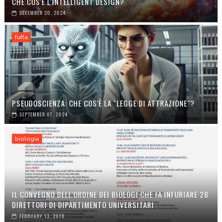
CHE COS'È L'INTELLIGENT DESIGN?
DECEMBER 20, 2024
fuffa
PSEUDOSCIENZA: CHE COS'È LA "LEGGE DI ATTRAZIONE"?
SEPTEMBER 07, 2024
biologia
IL CONVEGNO DELL'ORDINE DEI BIOLOGI CHE FA INFURIARE 28
DIRETTORI DI DIPARTIMENTO UNIVERSITARI
FEBRUARY 13, 2018