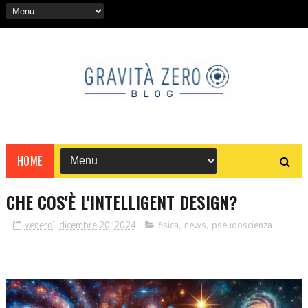
HOME
CHE COS'È L'INTELLIGENT DESIGN?
venerdì, dicembre 20, 2024
fisica
,
news
,
pseudoscienza