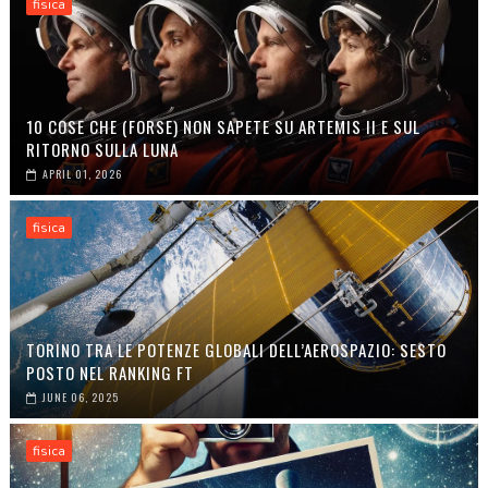
fisica
10 COSE CHE (FORSE) NON SAPETE SU ARTEMIS II E SUL
RITORNO SULLA LUNA
APRIL 01, 2026
fisica
TORINO TRA LE POTENZE GLOBALI DELL’AEROSPAZIO: SESTO
POSTO NEL RANKING FT
JUNE 06, 2025
fisica