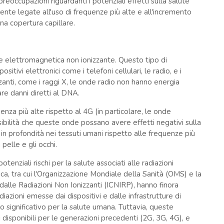
eoccupazioni riguardanti i potenziali effetti sulla salute
te legate all'uso di frequenze più alte e all'incremento
na copertura capillare.
one elettromagnetica non ionizzante. Questo tipo di
itivi elettronici come i telefoni cellulari, le radio, e i
zzanti, come i raggi X, le onde radio non hanno energia
re danni diretti al DNA.
quenza più alte rispetto al 4G (in particolare, le onde
ibilità che queste onde possano avere effetti negativi sulla
n profondità nei tessuti umani rispetto alle frequenze più
elle e gli occhi.
otenziali rischi per la salute associati alle radiazioni
a, tra cui l'Organizzazione Mondiale della Sanità (OMS) e la
alle Radiazioni Non Ionizzanti (ICNIRP), hanno finora
radiazioni emesse dai dispositivi e dalle infrastrutture di
 significativo per la salute umana. Tuttavia, queste
 disponibili per le generazioni precedenti (2G, 3G, 4G), e