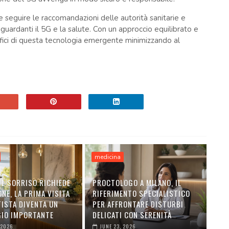
e seguire le raccomandazioni delle autorità sanitarie e
 riguardanti il 5G e la salute. Con un approccio equilibrato e
efici di questa tecnologia emergente minimizzando al
medicina
IL SORRISO RICHIEDE
PROCTOLOGO A MILANO, IL
NE, LA PRIMA VISITA
RIFERIMENTO SPECIALISTICO
TISTA DIVENTA UN
PER AFFRONTARE DISTURBI
IO IMPORTANTE
DELICATI CON SERENITÀ
 2026
JUNE 23, 2026