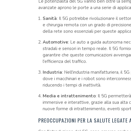
Le potenzialità del 5G vanno ben oltre la semp
avanzate aprono le porte a una serie di applica
Sanità
: Il 5G potrebbe rivoluzionare il sett
e chirurgia remota con un grado di precisione
della rete sono essenziali per queste applicaz
Automotive
: Le auto a guida autonoma neces
stradali e sensori in tempo reale. Il 5G forni
garantire che queste comunicazioni avvengano
l'efficienza del traffico.
Industria
: Nell'industria manifatturiera, il 5
dove i macchinari e i robot sono interconness
riducendo i tempi di inattività.
Media e intrattenimento
: Il 5G permetter
immersive e interattive, grazie alla sua alta
nuove forme di intrattenimento, eventi sporti
PREOCCUPAZIONI PER LA SALUTE LEGATE 