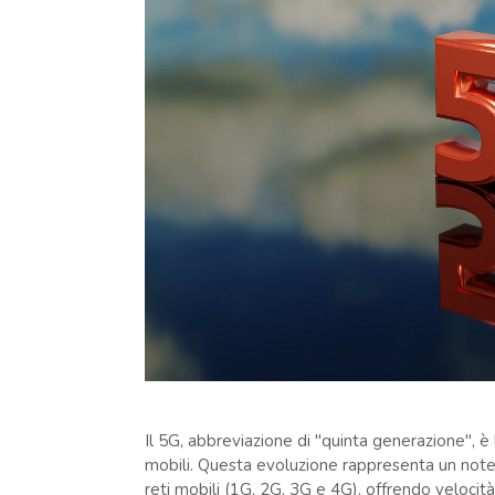
Il 5G, abbreviazione di "quinta generazione", è
mobili. Questa evoluzione rappresenta un notev
reti mobili (1G, 2G, 3G e 4G), offrendo velocità