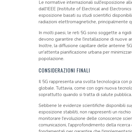
Le normative internazionali sull'esposizione al
dall'IEEE (Institute of Electrical and Electronic
esposizione basati su studi scientifici disponibi
radiazioni elettromagnetiche, principalmente qu
In molti paesi, le reti 5G sono soggette a rigid
devono garantire che l'installazione di nuove ant
Inoltre, la diffusione capillare delle antenne 
un'attenta pianificazione urbana per minimizzar
popolazione.
CONSIDERAZIONI FINALI
Il 5G rappresenta una svolta tecnologica con po
globale. Tuttavia, come con ogni nuova tecnolo
soprattutto quando si tratta di salute pubblica.
Sebbene le evidenze scientifiche disponibili sugg
esposizione stabiliti, non rappresenti un rischio
monitorare l'evoluzione delle conoscenze scien
comunicazioni, l'approfondimento della ricerca 
fondamentali per garantire che l'implementazi