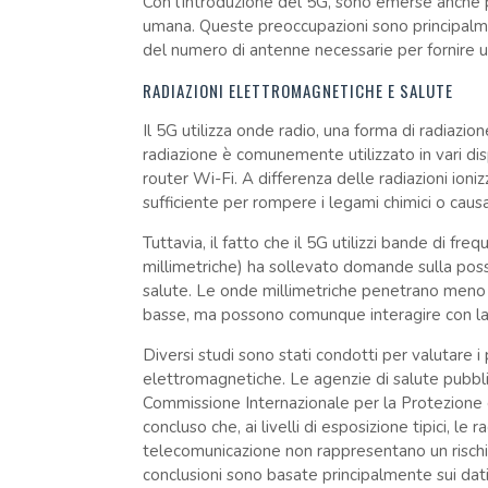
Con l'introduzione del 5G, sono emerse anche pr
umana. Queste preoccupazioni sono principalmen
del numero di antenne necessarie per fornire u
RADIAZIONI ELETTROMAGNETICHE E SALUTE
Il 5G utilizza onde radio, una forma di radiazi
radiazione è comunemente utilizzato in vari dispos
router Wi-Fi. A differenza delle radiazioni ioni
sufficiente per rompere i legami chimici o causa
Tuttavia, il fatto che il 5G utilizzi bande di fre
millimetriche) ha sollevato domande sulla poss
salute. Le onde millimetriche penetrano meno i
basse, ma possono comunque interagire con la p
Diversi studi sono stati condotti per valutare i p
elettromagnetiche. Le agenzie di salute pubblic
Commissione Internazionale per la Protezione d
concluso che, ai livelli di esposizione tipici, le 
telecomunicazione non rappresentano un rischio
conclusioni sono basate principalmente sui dati