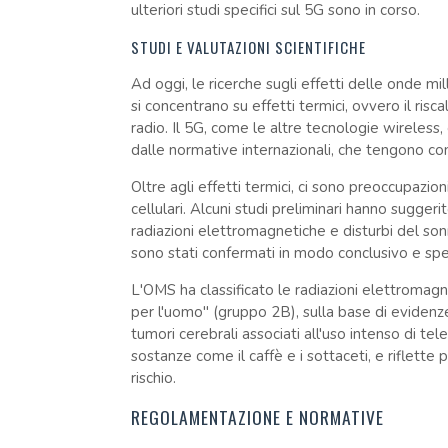
ulteriori studi specifici sul 5G sono in corso.
STUDI E VALUTAZIONI SCIENTIFICHE
Ad oggi, le ricerche sugli effetti delle onde mi
si concentrano su effetti termici, ovvero il ri
radio. Il 5G, come le altre tecnologie wireless,
dalle normative internazionali, che tengono cont
Oltre agli effetti termici, ci sono preoccupazion
cellulari. Alcuni studi preliminari hanno suggeri
radiazioni elettromagnetiche e disturbi del sonn
sono stati confermati in modo conclusivo e spess
L'OMS ha classificato le radiazioni elettroma
per l'uomo" (gruppo 2B), sulla base di evidenze
tumori cerebrali associati all'uso intenso di tele
sostanze come il caffè e i sottaceti, e riflette
rischio.
REGOLAMENTAZIONE E NORMATIVE