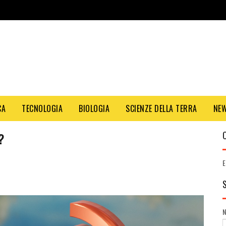
CA
TECNOLOGIA
BIOLOGIA
SCIENZE DELLA TERRA
NE
?
E