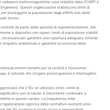
le radiazioni elettromagnetiche sono stabilite dalla ICNIRP e
s Engineers). Queste organizzazioni stabiliscono limiti di
li per proteggere la popolazione dagli effetti noti delle
elli termici.
i controlli da parte delle autorità di regolamentazione, che
enne e dispositivi non superi i limiti di esposizione stabiliti.
5G, necessaria per garantire una copertura adeguata, richiede
e l'impatto ambientale e garantire la sicurezza della
tenziali enormi benefici per la società e l'economia
gia, è naturale che sorgano preoccupazioni e interrogativi,
eriscano che il 5G, se utilizzato entro i limiti di
 significativo per la salute, è importante continuare a
tifiche in questo campo. La trasparenza nelle
e l'applicazione rigorosa delle normative esistenti sono
one del 5G avvenga in modo sicuro e responsabile.