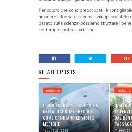
Per coloro che sono preoccupati, è consigliabil
rimanere informati sui nuovi sviluppi scientifici
basato sulla scienza, possiamo sfruttare i ben
contempo i potenziali rischi.
RELATED POSTS
medicina
medicina
IL RUOLO DELLA TECNOLOGIA
QUANDO 
NELLA DIAGNOSI PRECOCE:
ATTENZIO
COME CAMBIANO LE VISITE
DAL DEN
MEDICHE
PASSAGG
JUNE 29, 2026
JUNE 25,