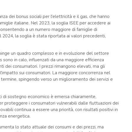
za dei bonus sociali per l'elettricità e il gas, che hanno
iglie italiane. Nel 2023, la soglia ISEE per accedere ai
nsentendo a un numero maggiore di famiglie di
l 2024, la soglia è stata riportata ai valori precedenti,
ipinge un quadro complesso e in evoluzione del settore
as sono in calo, influenzati da una maggiore efficienza
 dei consumatori. I prezzi rimangono elevati, ma gli
e l'impatto sui consumatori. La maggiore concorrenza nel
termine, spingendo verso un miglioramento dei servizi e
enti di sostegno economico è emersa chiaramente,
r proteggere i consumatori vulnerabili dalle fluttuazioni dei
ovabili continua a essere una priorità, con risultati positivi in
enza energetica.
umenta lo stato attuale dei consumi e dei prezzi, ma