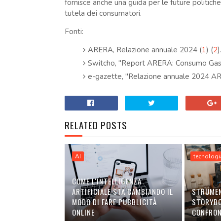
fornisce anche una guida per le future politiche
tutela dei consumatori.
Fonti:
ARERA, Relazione annuale 2024​
(
1
)
(
2
)
​
Switcho, "Report ARERA: Consumo Gas in 
e-gazette, "Relazione annuale 2024 A
RELATED POSTS
AI
tecnologi
COME L'INTELLIGENZA
ARTIFICIALE STA CAMBIANDO IL
STRUMEN
MODO DI FARE PUBBLICITÀ
STORYBO
ONLINE
CONFRO