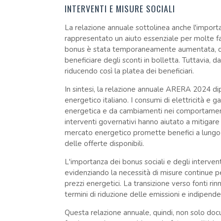
INTERVENTI E MISURE SOCIALI
La relazione annuale sottolinea anche l'importan
rappresentato un aiuto essenziale per molte fam
bonus è stata temporaneamente aumentata, co
beneficiare degli sconti in bolletta. Tuttavia, da
riducendo così la platea dei beneficiari.
In sintesi, la relazione annuale ARERA 2024 d
energetico italiano. I consumi di elettricità e g
energetica e da cambiamenti nei comportamenti
interventi governativi hanno aiutato a mitigar
mercato energetico promette benefici a lungo 
delle offerte disponibili.
L'importanza dei bonus sociali e degli interv
evidenziando la necessità di misure continue pe
prezzi energetici. La transizione verso fonti rinn
termini di riduzione delle emissioni e indipend
Questa relazione annuale, quindi, non solo doc