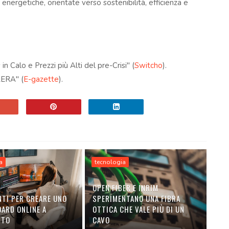
 energetiche, orientate verso sostenibilità, efficienza e
.
Calo e Prezzi più Alti del pre-Crisi"​
(
Switcho
)
​.
RERA"​
(
E-gazette
)
​.
a
tecnologia
OPEN FIBER E INRIM
TI PER CREARE UNO
SPERIMENTANO UNA FIBRA
ARD ONLINE A
OTTICA CHE VALE PIÙ DI UN
NTO
CAVO