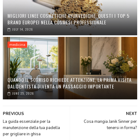
MIGLIORI LINEE COSMETICHE AYURVEDICHE: QUESTI I TOP 5
BRAND EUROPEI NELLA COSMESI PROFESSIONALE
JULY 14, 2026
medicina
QUANDO IL SORRISO RICHIEDE ATTENZIONE, LA PRIMA VISITA
DAL DENTISTA DIVENTA UN PASSAGGIO IMPORTANTE
JUNE 25, 2026
PREVIOUS
NEXT
La guida essenziale per la
Cosa mangia Janik Sinner per
manutenzione della tua padella
tenersi in forma?
per grigliare in ghisa