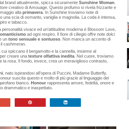
dal brand attualmente, spicca sicuramente
Sunshine Woman
.
ettore creativo di Amouage. Questo profumo si rivela frizzante e
 omaggio alla
primavera
. In Sunshine troviamo note di
o una scia di osmanto, vaniglia e magnolia. La coda è intensa,
apiro e tabacco.
 personalità vivace ed un’attitudine moderna è Blossom Love,
romanticismo
ad ogni respiro. Il fiore di ciliegio offre note dolci
re un
tono sensuale e sontuoso
. Non manca un accento di
e il cashmeran.
n cui spiccano il bergamotto e la cannella, insieme al
a per creare una
texture olfattiva inedita
. Nel cuore, troviamo
la rosa. Il fondo, invece, crea un meraviglioso contrasto,
hi
, nato ispirandosi all’opera di Puccini, Madame Butterfly.
nour suscita questo e molto di più grazie al linguaggio dei
 garofano bianco.
Honour
rappresenta amore, fedeltà, onore e
nto drammatico e inaspettato.