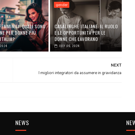
gender
FEMMINILI: QUALI SONO
CASALINGHE ITALIANE: IL RUOLO
NE PER DONNE PIÙ
E LE OPPORTUNITÀ PER LE
 ITALIA?
DONNE CHE LAVORANO
 2024
JULY 06, 2024
NEXT
I migliori integratori da assumere in gravidanza
NEWS
NE