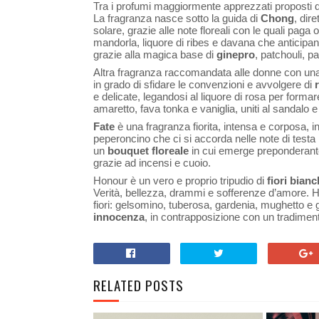
Tra i profumi maggiormente apprezzati proposti 
La fragranza nasce sotto la guida di
Chong
, dir
solare, grazie alle note floreali con le quali paga
mandorla, liquore di ribes e davana che anticipan
grazie alla magica base di
ginepro
, patchouli, p
Altra fragranza raccomandata alle donne con una
in grado di sfidare le convenzioni e avvolgere di
e delicate, legandosi al liquore di rosa per forma
amaretto, fava tonka e vaniglia, uniti al sandalo 
Fate
è una fragranza fiorita, intensa e corposa, i
peperoncino che ci si accorda nelle note di test
un
bouquet floreale
in cui emerge preponderante 
grazie ad incensi e cuoio.
Honour è un vero e proprio tripudio di
fiori bianc
Verità, bellezza, drammi e sofferenze d’amore. Ho
fiori: gelsomino, tuberosa, gardenia, mughetto e
innocenza
, in contrapposizione con un tradime
RELATED POSTS