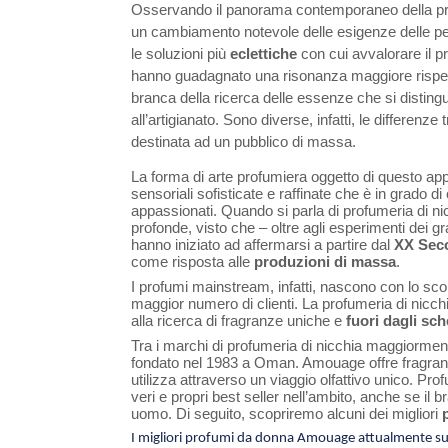
Osservando il panorama contemporaneo della profu
un cambiamento notevole delle esigenze delle per
le soluzioni più
eclettiche
con cui avvalorare il p
hanno guadagnato una risonanza maggiore rispetto
branca della ricerca delle essenze che si distingue
all’artigianato. Sono diverse, infatti, le differenze 
destinata ad un pubblico di massa.
La forma di arte profumiera oggetto di questo appr
sensoriali sofisticate e raffinate che è in grado di 
appassionati. Quando si parla di profumeria di nic
profonde, visto che – oltre agli esperimenti dei gra
hanno iniziato ad affermarsi a partire dal
XX Sec
come risposta alle
produzioni di massa
.
I profumi mainstream, infatti, nascono con lo scop
maggior numero di clienti. La profumeria di nicch
alla ricerca di fragranze uniche e
fuori dagli sc
Tra i marchi di profumeria di nicchia maggiorme
fondato nel 1983 a Oman. Amouage offre fragran
utilizza attraverso un viaggio olfattivo unico. Pr
veri e propri best seller nell’ambito, anche se il
uomo. Di seguito, scopriremo alcuni dei migliori
I migliori profumi da donna Amouage attualmente sul m