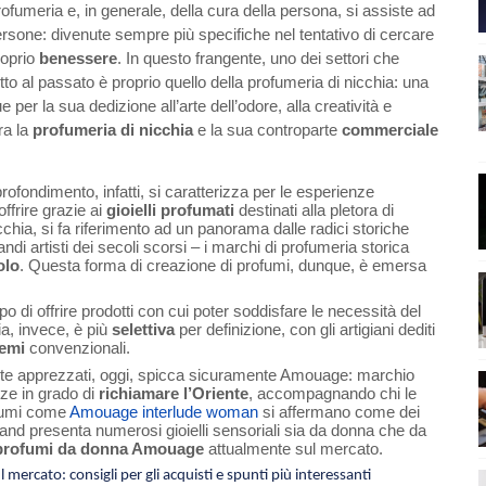
meria e, in generale, della cura della persona, si assiste ad
sone: divenute sempre più specifiche nel tentativo di cercare
roprio
benessere
. In questo frangente, uno dei settori che
 al passato è proprio quello della profumeria di nicchia: una
 per la sua dedizione all’arte dell’odore, alla creatività e
tra la
profumeria di nicchia
e la sua controparte
commerciale
ofondimento, infatti, si caratterizza per le esperienze
offrire grazie ai
gioielli profumati
destinati alla pletora di
chia, si fa riferimento ad un panorama dalle radici storiche
ndi artisti dei secoli scorsi – i marchi di profumeria storica
olo
. Questa forma di creazione di profumi, dunque, è emersa
o di offrire prodotti con cui poter soddisfare le necessità del
ia, invece, è più
selettiva
per definizione, con gli artigiani dediti
hemi
convenzionali.
nte apprezzati, oggi, spicca sicuramente Amouage: marchio
ze in grado di
richiamare l’Oriente
, accompagnando chi le
ofumi come
Amouage interlude woman
si affermano come dei
 brand presenta numerosi gioielli sensoriali sia da donna che da
profumi da donna Amouage
attualmente sul mercato.
ercato: consigli per gli acquisti e spunti più interessanti