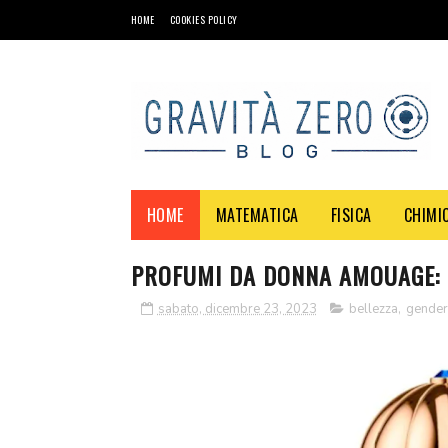
HOME
COOKIES POLICY
HOME
MATEMATICA
FISICA
CHIMI
PROFUMI DA DONNA AMOUAGE: E
sabato, dicembre 23, 2023
bellezza
,
gender