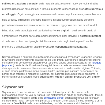
sull’organizzazione generale
, sulla meta da selezionare e i motivi per cui andrebbe
preferita rispetto ad altre opzioni, e infine si presenta la necessità di
prenotare un volo e
un alloggio
. Ogni passaggio va pensato e realizzato scrupolosamente, senza lasciare
nulla al caso, altrimenti si potrebbe incorrere in spiacevoli problematiche durante il
pernottamento o ancor prima, nei casi più estremi. Oggigiorno ci si può avvalere del
fidato aiuto della tecnologia e di particolari
software digitali
, i quali sono in grado di
semplificare la maggior parte delle azioni abitudinarie degli individui. I
portali in Internet
si dedicano a ciascuna tipologia di richiesta avanzata dagli utenti, e perciò anche
prenotare e organizzare un viaggio diventa
un’esperienza personalizzata
.
Nell'era del web è naturale che molte persone scelgano di bypassare le agenzie viaggi e
provvedere autonomamente alla ricerca dei voli. Infatti, la presenza di numerosi siti che
consentono di cercare e prenotare i voli (esistono anche quelli specializzati nel
noleggio
jet privato
) rende la pianificazione di viaggi di lavoro e delle vacanze accessibile a
chiunque sia in possesso di una connessione Internet e un dispositivo digitale. Tuttavia,
ci sono alcune piattaforme meno curate di altre, mentre può capitare di incontrare dei
portali poco affidabili e mal gestiti. Dunque, per aggirare qualunque tipo di problema, è
bene informarsi a riguardo: ecco
quali sono i migliori siti per prenotare voli online
.
Skyscanner
Skyscanner è uno dei siti web più rinomati in Internet per ciò che concerne la
prenotazione online dei voli. Si tratta di una piattaforma in grado di consentire agli utenti di
confrontare
le molteplici tariffe delle
compagnie aeree
, effettuando una sola ricerca in
cui inserire la meta, l’aeroporto di partenza e le date. L’interfaccia è molto intuitiva, e offre
una certa
flessibilità
nella ricerca delle date, così da permettere ai richiedenti di