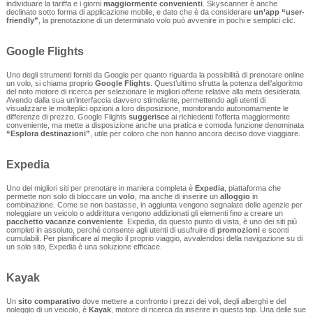
individuare la tariffa e i giorni
maggiormente convenienti
. Skyscanner è anche
declinato sotto forma di applicazione mobile, e dato che è da considerare
un’app “user-
friendly”
, la prenotazione di un determinato volo può avvenire in pochi e semplici clic.
Google Flights
Uno degli strumenti forniti da Google per quanto riguarda la possibilità di prenotare online
un volo, si chiama proprio
Google Flights
. Quest’ultimo sfrutta la potenza dell’algoritmo
del noto motore di ricerca per selezionare le migliori offerte relative alla meta desiderata.
Avendo dalla sua un'interfaccia davvero stimolante, permettendo agli utenti di
visualizzare le molteplici opzioni a loro disposizione, monitorando autonomamente le
differenze di prezzo. Google Flights
suggerisce
ai richiedenti l’offerta maggiormente
conveniente, ma mette a disposizione anche una pratica e comoda funzione denominata
“Esplora destinazioni”
, utile per coloro che non hanno ancora deciso dove viaggiare.
Expedia
Uno dei migliori siti per prenotare in maniera completa è
Expedia
, piattaforma che
permette non solo di bloccare un
volo
, ma anche di inserire un
alloggio
in
combinazione. Come se non bastasse, in aggiunta vengono segnalate delle agenzie per
noleggiare un veicolo o addirittura vengono addizionati gli elementi fino a creare un
pacchetto vacanze conveniente
. Expedia, da questo punto di vista, è uno dei siti più
completi in assoluto, perché consente agli utenti di usufruire di
promozioni
e sconti
cumulabili. Per pianificare al meglio il proprio viaggio, avvalendosi della navigazione su di
un solo sito, Expedia è una soluzione efficace.
Kayak
Un
sito comparativo
dove mettere a confronto i prezzi dei voli, degli alberghi e del
noleggio di un veicolo, è
Kayak
, motore di ricerca da inserire in questa top. Una delle sue