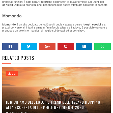
principali funzioni è data dalla “Predizione dei prezzi”, la quale fornisce agli utenti dei
consigli utili
sulla prenotazione, basandosi sulle scelte effettuate dai clienti in passato.
Momondo
Momondo
è un sito dedicato perlopiù a chi vuole viaggiare verso
luoghi esotici
e a
prezzi convenienti. Infatti, tramite un’interfaccia allegra e intuitiva, è possibile cercare e
prenotare un volo informandosi al meglio sui dettagli ad esso relativi.
RELATED POSTS
viaggi
IL RICHIAMO DELL'EGEO: IL TREND DELL'"ISLAND HOPPING"
ALLA SCOPERTA DELLE PERLE GRECHE NEL 2026
MAY 04, 2026