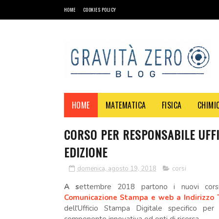
HOME
COOKIES POLICY
HOME
MATEMATICA
FISICA
CHIMI
CORSO PER RESPONSABILE UFFI
EDIZIONE
domenica, agosto 19, 2018
corsi
A s
ettembre 2018 partono i nuovi cor
Comunicazione Stampa e web a Indirizzo Te
dell'Ufficio Stampa Digitale specifico pe