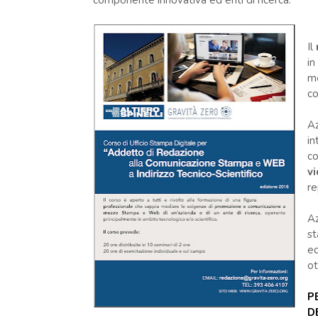
componente innovativa ed enti di ricerca.
Il
in
me
co
Az
in
co
v
re
Az
st
ed
ot
P
D