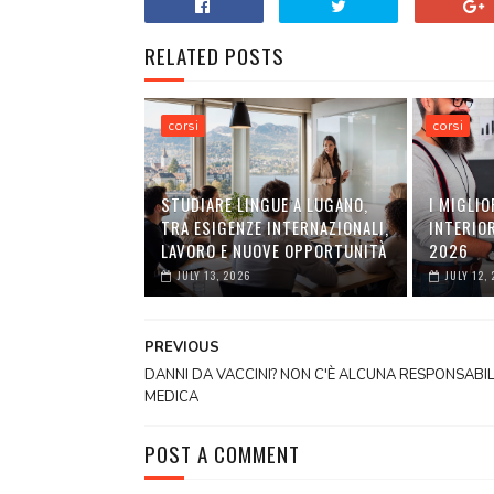
RELATED POSTS
corsi
corsi
STUDIARE LINGUE A LUGANO,
I MIGLIO
TRA ESIGENZE INTERNAZIONALI,
INTERIOR
LAVORO E NUOVE OPPORTUNITÀ
2026
JULY 13, 2026
JULY 12,
PREVIOUS
DANNI DA VACCINI? NON C'È ALCUNA RESPONSABIL
MEDICA
POST A COMMENT