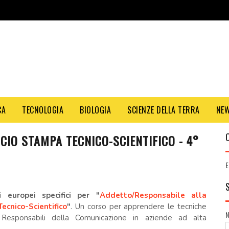
CA
TECNOLOGIA
BIOLOGIA
SCIENZE DELLA TERRA
NE
CIO STAMPA TECNICO-SCIENTIFICO - 4°
E
si
europei specifici per "
Addetto/Responsabile alla
cnico-Scientifico
"
. Un corso per apprendere le tecniche
r Responsabili della Comunicazione in aziende ad alta