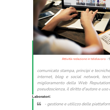
Attività redazione in telelavoro
- 
comunicato stampa, principi e tecniche 
internet, blog e social network, te
miglioramento della Web Reputation, 
pseudoscienza, il diritto d'autore e us
Laboratori:
- gestione e utilizzo delle piattaf