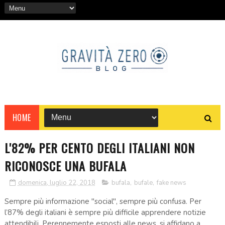
HOME
L'82% PER CENTO DEGLI ITALIANI NON
RICONOSCE UNA BUFALA
domenica, luglio 22, 2018
bufala
,
bufale
,
fake news
Sempre più informazione "social", sempre più confusa. Per
l’87% degli italiani è sempre più difficile apprendere notizie
attendibili. Perennemente esposti alle news, si affidano a