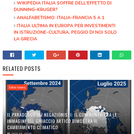
WIKIPEDIA ITALIA SOFFRE DELL'EFFETTO DI
DUNNING–KRUGER?
ANALFABETISMO: ITALIA-FRANCIA 5 A 1
ITALIA ULTIMA IN EUROPA PER INVESTIMENTI
IN ISTRUZIONE-CULTURA. PEGGIO DI NOI SOLO
LA GRECIA
RELATED POSTS
fake news
IL PARADOSSO DEI NEGAZIONISTI: IL CONFRONTO TRA LE
IMMAGINI DEL GHIACCIO ARTICO DIMOSTRA IL
CAMBIAMENTO CLIMATICO
JULY 18, 2025