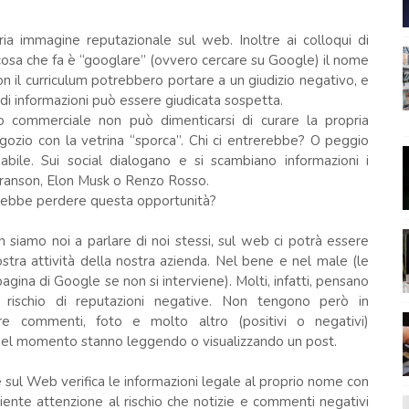
ia immagine reputazionale sul web. Inoltre ai colloqui di
 cosa che fa è “googlare” (ovvero cercare su Google) il nome
n il curriculum potrebbero portare a un giudizio negativo, e
 di informazioni può essere giudicata sospetta.
o commerciale non può dimenticarsi di curare la propria
ozio con la vetrina “sporca”. Chi ci entrerebbe? O peggio
abile. Sui social dialogano e si scambiano informazioni i
 Branson, Elon Musk o Renzo Rosso.
vrebbe perdere questa opportunità?
siamo noi a parlare di noi stessi, sul web ci potrà essere
ostra attività della nostra azienda. Nel bene e nel male (le
agina di Google se non si interviene). Molti, infatti, pensano
 rischio di reputazioni negative. Non tengono però in
re commenti, foto e molto altro (positivi o negativi)
 quel momento stanno leggendo o visualizzando un post.
 sul Web verifica le informazioni legale al proprio nome con
ciente attenzione al rischio che notizie e commenti negativi