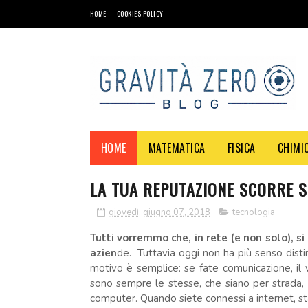
HOME
COOKIES POLICY
HOME
MATEMATICA
FISICA
CHIMI
LA TUA REPUTAZIONE SCORRE 
giovedì, giugno 07, 2018
tecnologia
Tutti vorremmo che, in rete (e non solo), si
azien
de.
Tuttavia oggi non ha più senso disti
motivo è semplice: se fate comunicazione, il
sono sempre le stesse, che siano per strada, 
computer. Quando siete connessi a internet, s