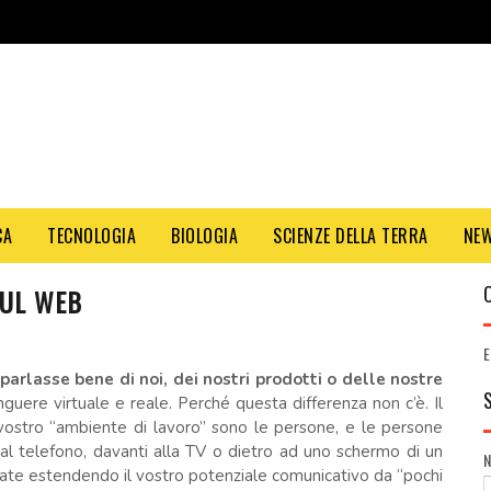
CA
TECNOLOGIA
BIOLOGIA
SCIENZE DELLA TERRA
NE
SUL WEB
E
 parlasse bene di noi, dei nostri prodotti o delle nostre
nguere virtuale e reale. Perché questa differenza non c’è. Il
 vostro “ambiente di lavoro” sono le persone, e le persone
al telefono, davanti alla TV o dietro ad uno schermo di un
tate estendendo il vostro potenziale comunicativo da “pochi