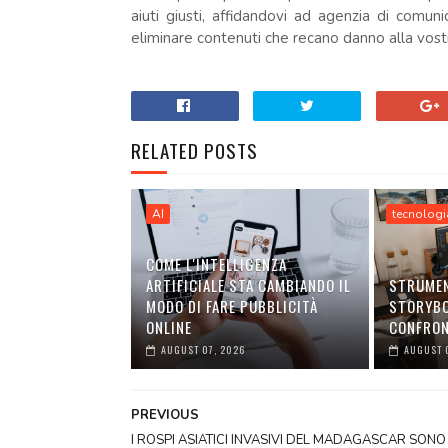
aiuti giusti, affidandovi ad agenzia di comunic
eliminare contenuti che recano danno alla vost
RELATED POSTS
AI
tecnologi
COME L'INTELLIGENZA
ARTIFICIALE STA CAMBIANDO IL
STRUMEN
MODO DI FARE PUBBLICITÀ
STORYBO
ONLINE
CONFRO
AUGUST 07, 2026
AUGUST 
PREVIOUS
I ROSPI ASIATICI INVASIVI DEL MADAGASCAR SONO