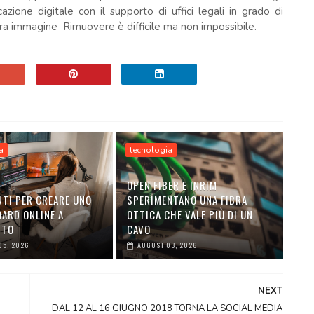
azione digitale con il supporto di uffici legali in grado di
ra immagine Rimuovere è difficile ma non impossibile.
a
tecnologia
OPEN FIBER E INRIM
TI PER CREARE UNO
SPERIMENTANO UNA FIBRA
ARD ONLINE A
OTTICA CHE VALE PIÙ DI UN
NTO
CAVO
05, 2026
AUGUST 03, 2026
NEXT
DAL 12 AL 16 GIUGNO 2018 TORNA LA SOCIAL MEDIA