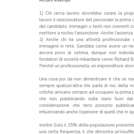
Alcuni esempi:
1) Chi cerca lavoro dovrebbe curare la propr
lavoro il selezionatore del personale la prima
del candidato. Immagini o testi non coerenti co
mettere a rischio l’assunzione. Anche l’assenza
2) Anche chi ha una attività professionale 
immagine in rete. Sarebbe come avere un neg
ancora privo di vetrina, dunque non individu
fondatori di società miliardarie come Richard
Perché un professionista, un imprenditore do
Una cosa poi da non dimenticare è che se non 
sempre qualcun’altra che parla di noi, della n
critiche arrivano sempre ad occupare la prima p
che non pubblicando nulla siano fuori dal
considerazione che terzi possono pubblica
influenzando anche l’opinione di quelli che in
Inoltre Solo il 25% della popolazione presente
una certa frequenza, il che dimostra un’insuffi