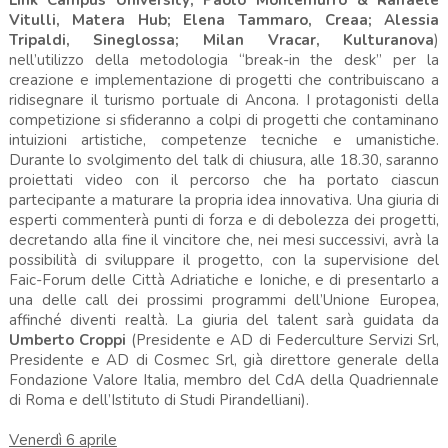
Vitulli, Matera Hub; Elena Tammaro, Creaa; Alessia
Tripaldi, Sineglossa; Milan Vracar, Kulturanova
)
nell’utilizzo della metodologia “break-in the desk” per la
creazione e implementazione di progetti che contribuiscano a
ridisegnare il turismo portuale di Ancona. I protagonisti della
competizione si sfideranno a colpi di progetti che contaminano
intuizioni artistiche, competenze tecniche e umanistiche.
Durante lo svolgimento del talk di chiusura, alle 18.30, saranno
proiettati video con il percorso che ha portato ciascun
partecipante a maturare la propria idea innovativa. Una giuria di
esperti commenterà punti di forza e di debolezza dei progetti,
decretando alla fine il vincitore che, nei mesi successivi, avrà la
possibilità di sviluppare il progetto, con la supervisione del
Faic-Forum delle Città Adriatiche e Ioniche, e di presentarlo a
una delle call dei prossimi programmi dell’Unione Europea,
affinché diventi realtà. La giuria del talent sarà guidata da
Umberto Croppi
(Presidente e AD di Federculture Servizi Srl,
Presidente e AD di Cosmec Srl, già direttore generale della
Fondazione Valore Italia, membro del CdA della Quadriennale
di Roma e dell’Istituto di Studi Pirandelliani).
Venerdì 6 aprile