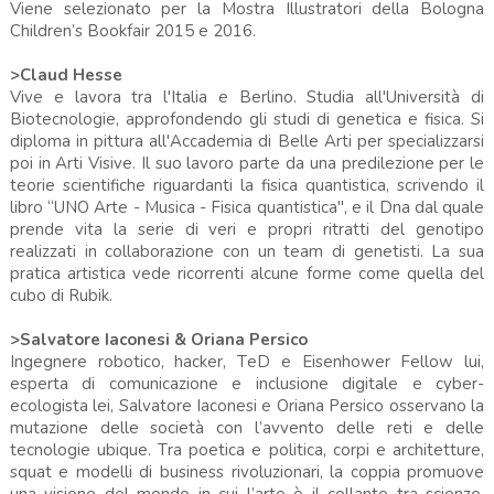
Viene selezionato per la Mostra Illustratori della Bologna
Children’s Bookfair 2015 e 2016.
>Claud Hesse
Vive e lavora tra l'Italia e Berlino. Studia all'Università di
Biotecnologie, approfondendo gli studi di genetica e fisica. Si
diploma in pittura all'Accademia di Belle Arti per specializzarsi
poi in Arti Visive. Il suo lavoro parte da una predilezione per le
teorie scientifiche riguardanti la fisica quantistica, scrivendo il
libro “UNO Arte - Musica - Fisica quantistica", e il Dna dal quale
prende vita la serie di veri e propri ritratti del genotipo
realizzati in collaborazione con un team di genetisti. La sua
pratica artistica vede ricorrenti alcune forme come quella del
cubo di Rubik.
>Salvatore Iaconesi & Oriana Persico
Ingegnere robotico, hacker, TeD e Eisenhower Fellow lui,
esperta di comunicazione e inclusione digitale e cyber-
ecologista lei, Salvatore Iaconesi e Oriana Persico osservano la
mutazione delle società con l’avvento delle reti e delle
tecnologie ubique. Tra poetica e politica, corpi e architetture,
squat e modelli di business rivoluzionari, la coppia promuove
una visione del mondo in cui l’arte è il collante tra scienze,