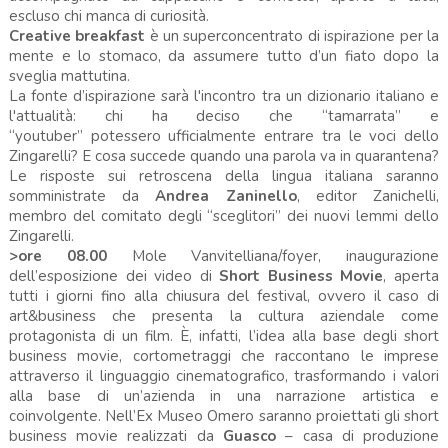
escluso chi manca di curiosità.
Creative breakfast
è un superconcentrato di ispirazione per la
mente e lo stomaco, da assumere tutto d’un fiato dopo la
sveglia mattutina.
La fonte d’ispirazione sarà l'incontro tra un dizionario italiano e
l'attualità: chi ha deciso che “tamarrata” e
“youtuber” potessero ufficialmente entrare tra le voci dello
Zingarelli? E cosa succede quando una parola va in quarantena?
Le risposte sui retroscena della lingua italiana saranno
somministrate da
Andrea Zaninello
, editor Zanichelli,
membro del comitato degli “sceglitori” dei nuovi lemmi dello
Zingarelli.
>ore 08.00
Mole Vanvitelliana/foyer, inaugurazione
dell’esposizione dei video di
Short Business Movie
, aperta
tutti i giorni fino alla chiusura del festival, ovvero il caso di
art&business che presenta
la
cultura aziendale come
protagonista di un film. È, infatti, l’idea alla base degli short
business movie, cortometraggi che raccontano le imprese
attraverso il linguaggio cinematografico, trasformando i valori
alla base di un’azienda in una narrazione artistica e
coinvolgente. Nell’Ex Museo Omero saranno proiettati gli short
business movie realizzati da
Guasco
– casa di produzione