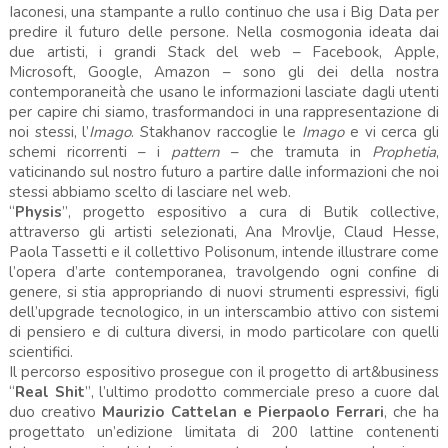
Iaconesi, una stampante a rullo continuo che usa i Big Data per
predire il futuro delle persone. Nella cosmogonia ideata dai
due artisti, i grandi Stack del web – Facebook, Apple,
Microsoft, Google, Amazon – sono gli dei della nostra
contemporaneità che usano le informazioni lasciate dagli utenti
per capire chi siamo, trasformandoci in una rappresentazione di
noi stessi, l’
Imago
. Stakhanov raccoglie le
Imago
e vi cerca gli
schemi ricorrenti – i
pattern
– che tramuta in
Prophetia
,
vaticinando sul nostro futuro a partire dalle informazioni che noi
stessi abbiamo scelto di lasciare nel web.
“
Physis
”, progetto espositivo a cura di Butik collective,
attraverso gli artisti selezionati, Ana Mrovlje, Claud Hesse,
Paola Tassetti e il collettivo Polisonum, intende illustrare come
l’opera d’arte contemporanea, travolgendo ogni confine di
genere, si stia appropriando di nuovi strumenti espressivi, figli
dell’upgrade tecnologico, in un interscambio attivo con sistemi
di pensiero e di cultura diversi, in modo particolare con quelli
scientifici.
Il percorso espositivo prosegue con il progetto di art&business
“
Real Shit
”, l’ultimo prodotto commerciale preso a cuore dal
duo creativo
Maurizio Cattelan e Pierpaolo Ferrari
, che ha
progettato un’edizione limitata di 200 lattine contenenti