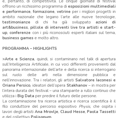
e, pertanto, di competitività. Le cinque giornate di festival
offrono un ricchissimo programma di
esposizioni multimediali
e performance
,
formazione
,
vetrine
per i migliori progetti in
ambito nazionale che legano l’arte alle nuove tecnologie,
testimonianze
di chi ha già sviluppato
azioni di
art&business
,
pillole di interventi live tra artisti e start-
up
,
conferenze
con i più riconosciuti esperti italiani sul tema,
business games
e molto altro.
PROGRAMMA – HIGHLIGHTS
>Arte e Scienza
, quindi, si contaminano nel talk di apertura
sull’Intelligenza Artificiale, in cui voci differenti provenienti dal
panorama internazionale dell’arte e della ricerca si interrogano
sul ruolo delle arti nella dimensione pubblica e
nell’innovazione. Tra i relatori, gli artisti
Salvatore Iaconesi e
Oriana Persico
, ideatori dell’opera
Stakhanov
– in mostra per
l’intera durata del festival – una stampante a rullo continuo che
utilizza i
Big Data
per predire il futuro delle persone.
La contaminazione tra ricerca artistica e ricerca scientifica è il
filo conduttore del percorso espositivo
Physis
, che ospita i
lavori degli artisti
Ana Mrovlje
,
Claud Hesse
,
Paola Tassetti
e del collettivo
Polisonum
.