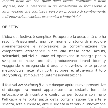
mondo delle arti con quelli della ricerca scientifica e delle
imprese, per la creazione di un ecosistema di formazione e
informazione che confluisca verso un processo di cambiamento
e di innovazione sociale, economica e industriale”.
OBIETTIVI
L’idea del festival è semplice. Recuperare la peculiarità che ha
reso il Rinascimento uno dei momenti storici di maggiore
sperimentazione e innovazione: la
contaminazione
tra
competenze eterogenee riunite alla stessa corte.
Artisti,
scienziati, politici e umanisti
operavano in sinergia per lo
sviluppo di nuovi prodotti, producevano brand identity
viaggiando e insegnando il proprio know-how e le proprie
metodologie nelle altri corti europee e, attraverso il loro
storytelling, stimolavano l’internazionalizzazione.
Il festival
art+b=love(?)
vuole dunque aprire nuove prospettive
di dialogo tra mondi apparentemente distanti, fornendo
un’occasione di incontro e confronto per toccare con mano
l’efficacia e le potenzialità della contaminazione tra arte e
scienza, arte e imprese, arte e società in termini di innovazione