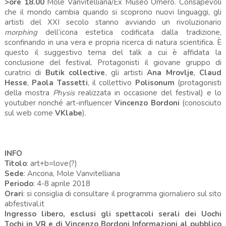
>ore 18.00
Mole Vanvitelliana/Ex Museo Omero. Consapevoli
che il mondo cambia quando si scoprono nuovi linguaggi, gli
artisti del XXI secolo stanno avviando un rivoluzionario
morphing
dell’icona estetica codificata dalla tradizione,
sconfinando in una vera e propria ricerca di natura scientifica. È
questo il suggestivo tema del talk a cui è affidata la
conclusione del festival. Protagonisti il giovane gruppo di
curatrici di
Butik collective
, gli artisti
Ana Mrovlje
,
Claud
Hesse
,
Paola Tassetti
, il collettivo
Polisonum
(protagonisti
della mostra
Physis
realizzata in occasione del festival) e lo
youtuber nonché art-influencer
Vincenzo Bordoni
(conosciuto
sul web come
VKlabe
).
INFO
Titolo
:
art+b=love(?)
Sede
:
Ancona, Mole Vanvitelliana
Periodo
:
4-8 aprile 2018
Orari
: si consiglia di consultare il programma giornaliero sul sito
abfestival.it
Ingresso libero, esclusi gli spettacoli serali dei Uochi
Tochi in VR e di Vincenzo Bordoni Informazioni al pubblico