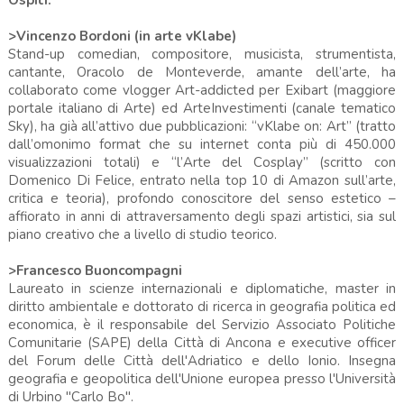
>Vincenzo Bordoni (in arte vKlabe)
Stand-up comedian, compositore, musicista, strumentista,
cantante, Oracolo de Monteverde, amante dell’arte, ha
collaborato come vlogger Art-addicted per Exibart (maggiore
portale italiano di Arte) ed ArteInvestimenti (canale tematico
Sky), ha già all’attivo due pubblicazioni: “vKlabe on: Art” (tratto
dall’omonimo format che su internet conta più di 450.000
visualizzazioni totali) e “l’Arte del Cosplay” (scritto con
Domenico Di Felice, entrato nella top 10 di Amazon sull’arte,
critica e teoria), profondo conoscitore del senso estetico –
affiorato in anni di attraversamento degli spazi artistici, sia sul
piano creativo che a livello di studio teorico.
>Francesco Buoncompagni
Laureato in scienze internazionali e diplomatiche, master in
diritto ambientale e dottorato di ricerca in geografia politica ed
economica, è il responsabile del Servizio Associato Politiche
Comunitarie (SAPE) della Città di Ancona e executive officer
del Forum delle Città dell'Adriatico e dello Ionio. Insegna
geografia e geopolitica dell'Unione europea presso l'Università
di Urbino "Carlo Bo".