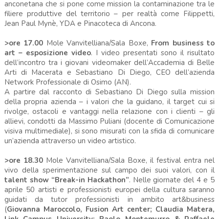
anconetana che si pone come mission la contaminazione tra le
filiere produttive del territorio – per realtà come Filippetti,
Jean Paul Mynè, YDA e Pinacoteca di Ancona.
>ore 17.00
Mole Vanvitelliana/Sala Boxe,
From business to
art – esposizione video
. I video presentati sono il risultato
dell’incontro tra i giovani videomaker dell’Accademia di Belle
Arti di Macerata e Sebastiano Di Diego, CEO dell’azienda
Network Professionale di Osimo (AN).
A partire dal racconto di Sebastiano Di Diego sulla mission
della propria azienda – i valori che la guidano, il target cui si
rivolge, ostacoli e vantaggi nella relazione con i clienti – gli
allievi, condotti da Massimo Puliani (docente di Comunicazione
visiva multimediale), si sono misurati con la sfida di comunicare
un’azienda attraverso un video artistico.
>ore 18.30
Mole Vanvitelliana/Sala Boxe, il festival entra nel
vivo della sperimentazione sul campo dei suoi valori, con il
talent show “Break-in Hackathon”
. Nelle giornate del 4 e 5
aprile 50 artisti e professionisti europei della cultura saranno
guidati da tutor professionisti in ambito art&business
(
Giovanna Maroccolo, Fusion Art center; Claudia Matera,
Link Campus University; Paolo Montemurro & Raffaele