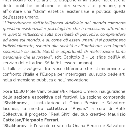
delle politiche pubbliche e dei servizi alle persone, per
affrontare una “sfida” estetica, esistenziale e politica: quella
dell’essere umano.
“
L’introduzione dell’Intelligenza Artificiale nel mondo comporta
questioni esistenziali e psicologiche che è necessario affrontare
in quanto influiscono sulla possibilità di percepire, comprendere
ed agire sul mondo, e su come gli esseri umani vi si posizionano
individualmente, rispetto alla società e all’ambiente, con impatti
sostanziali su diritti, libertà e opportunità di realizzazione tanto
personale che lavorativa
”. (cit. Capitolo 3 - Le sfide dell’IA al
servizio del cittadino, Sfida 9: L’essere umano).
Il talk si svolgerà fra voci differenti che chiameranno a
confronto l’Italia e l’Europa per interrogarsi sul ruolo delle arti
nella dimensione pubblica e nell’innovazione.
>ore 19.30
Mole Vanvitelliana/Ex Museo Omero, inaugurazione
della
sezione espositiva
del festival. La sezione comprende
“
Stakhanov
”, l’installazione di Oriana Persico e Salvatore
Iaconesi, la mostra
collettiva “Physis”
a cura di Butik
Collective, il
progetto “Real Shit” del
duo creativo
Maurizio
Cattelan/Pierpaolo Ferrari
.
“
Stakhanov
” è l'oracolo creato da Oriana Persico e Salvatore