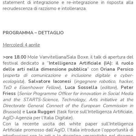
statement di integrazione e re-integrazione in risposta alla
recrudescenza di razzismo e intolleranza.
PROGRAMMA – DETTAGLIO
Mercoledì 4 aprile
>ore 18.00
Mole Vanvitelliana/Sala Boxe, il talk di apertura del
festival dedicato a “
Intelligenza Artificiale (IA): il ruolo
delle arti nella dimensione pubblica
” con
Oriana Persico
(
esperta di comunicazione e inclusione digitale e cyber-
ecologista
),
Salvatore Iaconesi
(
ingegnere robotico, hacker,
TeD e Eisenhower Fellow
),
Luca Sossella
(
editore
),
Peter
Friess
(
Senior Programme Officer for innovation in Social Media
and the STARTS-Science, Technology, Arts initiative at the
Directorate General Connect of the European Commission in
Brussels
)
e
Luca Ruggeri
(task force sull’Intelligenza Artificiale,
AgID-Agenzia per l’Italia Digitale).
Con la recente uscita del white paper sull’Intelligenza
Artificiale promosso dall’AgID, l’Italia introduce l’opportunità di
interfacciarsi con le arti e le discipline umanistiche nel disegno