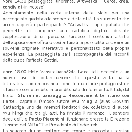
>ore 14.30
passeggiata itinerante,
Artwalks – Cerca, crea,
condividi
(in inglese).
Appuntamento nella corte interna della Mole per una
passeggiata guidata alla scoperta della città. Lo strumento che
accompagnerà i partecipanti è “Artwalks”, l’app gratuita che
permette di comporre una cartolina digitale durante
l’esplorazione di un percorso turistico. I contenuti artistici
dell’applicazione offrono così ai turisti la possibilità di creare un
souvenir originale, interattivo e personalizzato della propria
esperienza. La passeggiata sarà accompagnata dai racconti
della guida Raffaela Gattini.
>ore 18.00
Mole Vanvitelliana/Sala Boxe, talk dedicato a un
nuovo caso di contaminazione che, questa volta, ha la
letteratura contemporanea come forma d’arte protagonista e
il turismo come ambito imprenditoriale di riferimento. Il talk, dal
titolo “
Storie nel paesaggio. Raccontare il territorio con
l’arte
”, ospita il famoso autore
Wu Ming 2
(alias Giovanni
Cattabriga, uno dei membri fondatori del collettivo di autori
Wu Ming) che, tra gli altri, ha firmato il romanzo “Il sentiero
degli dei”, e
Paolo Piacentini
, funzionario presso la Direzione
Turismo del MiBACT e Presidente di Federtrek.
Lo sguardo di uno scrittore che scopre e racconta i territori