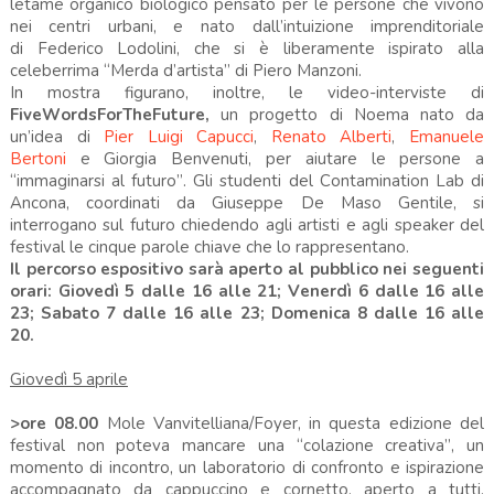
letame organico biologico pensato per le persone che vivono
nei centri urbani, e nato dall’intuizione imprenditoriale
di
Federico Lodolini, che si è liberamente ispirato alla
celeberrima “Merda d’artista” di Piero Manzoni.
In mostra figurano, inoltre, le video-interviste di
FiveWordsForTheFuture,
un progetto di Noema nato da
un’idea di
Pier Luigi Capucci
,
Renato Alberti
,
Emanuele
Bertoni
e Giorgia Benvenuti, per aiutare le persone a
“immaginarsi al futuro”. Gli studenti del Contamination Lab di
Ancona, coordinati da Giuseppe De Maso Gentile, si
interrogano sul futuro chiedendo agli artisti e agli speaker del
festival le cinque parole chiave che lo rappresentano.
Il percorso espositivo sarà aperto al pubblico nei seguenti
orari: Giovedì 5 dalle 16 alle 21; Venerdì 6 dalle 16 alle
23; Sabato 7 dalle 16 alle 23; Domenica 8 dalle 16 alle
20.
Giovedì 5 aprile
>ore 08.00
Mole Vanvitelliana/Foyer, in questa edizione del
festival non poteva mancare una “colazione creativa”, un
momento di incontro, un laboratorio di confronto e ispirazione
accompagnato da cappuccino e cornetto, aperto a tutti,