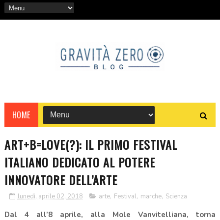
HOME
ART+B=LOVE(?): IL PRIMO FESTIVAL
ITALIANO DEDICATO AL POTERE
INNOVATORE DELL’ARTE
lunedì, aprile 02, 2018
arte
,
Festival
,
marche
,
Scienza
Dal 4 all’8 aprile, alla Mole Vanvitelliana, torna