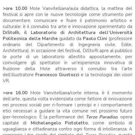
>ore 10.00
Mole Vanvitelliana/aula didattica, la mattina del
festival si apre con le nuove tecnologie come strumento per
documentare, comunicare e fruire il patrimonio artistico e
culturale: è il connubio tra arte e innovazione sperimentato da
DiStoRi, il Laboratorio di Architettura dell’Università
Politecnica delle Marche
guidato da
Paolo Clini
(professore
ordinario del Dipartimento di Ingegneria civile, Edile,
Architettura). In occasione del festival, DiStoRi apre al pubblico
le porte di un laboratorio allestito appositamente, per
coinvolgere gli spettatori in un’esperienza innovativa di
fruizione della Mole attraverso il connubio tra l’arte
dell’illustratore
Francesco Giustozzi
e la tecnologia dei visori
VR.
>ore 16.00
Mole Vanvitelliana/corte interna, è il momento
dell’arte, questa volta evidenziata come fattore di innovazione
nei processi sociali per ri-formare i principi e i comportamenti
etici necessari a guidare la vita comune nel prossimo futuro
iper-tecnologico. È la performance del
Terzo Paradiso
, opera
capitale di
Michelangelo Pistoletto
, come simbolo di
uguaglianza e cittadinanza contro ogni forma di intolleranza. A
comporre i tre cerchi del simbolo del
Terzo Paradiso
, questa