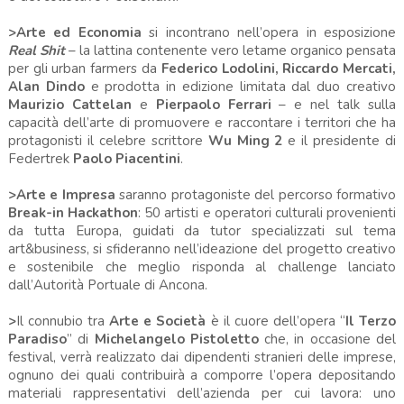
>Arte ed Economia
si incontrano nell’opera in esposizione
Real Shit
– la lattina contenente vero letame organico pensata
per gli urban farmers da
Federico Lodolini, Riccardo Mercati,
Alan Dindo
e prodotta in edizione limitata dal duo creativo
Maurizio Cattelan
e
Pierpaolo Ferrari
– e nel talk sulla
capacità dell’arte di promuovere e raccontare i territori che ha
protagonisti il celebre scrittore
Wu Ming 2
e il presidente di
Federtrek
Paolo Piacentini
.
>Arte e Impresa
saranno protagoniste del percorso formativo
Break-in Hackathon
: 50 artisti e operatori culturali provenienti
da tutta Europa, guidati da tutor specializzati sul tema
art&business, si sfideranno nell’ideazione del progetto creativo
e sostenibile che meglio risponda al challenge lanciato
dall’Autorità Portuale di Ancona.
>
Il connubio tra
Arte e Società
è il cuore dell’opera “
Il Terzo
Paradiso
”
di
Michelangelo Pistoletto
che, in occasione del
festival, verrà realizzato dai dipendenti stranieri delle imprese,
ognuno dei quali contribuirà a comporre l’opera depositando
materiali rappresentativi dell’azienda per cui lavora: uno