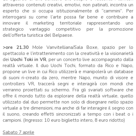
attraverso contenuti creativi, emotivi, non patinati, incontra un
esperto che si occupa istituzionalmente di “cammini”. Per
interrogarsi su come l’arte possa far bene e contribuire a
innovare il marketing territoriale rappresentando uno
strategico vantaggio competitivo per la promozione
dell’offerta turistica del Belpaese.
>ore 21.30
Mole Vanvitelliana/Sala Boxe, spazio per lo
spettacolo e l’intrattenimento con la creatività e la visionarietà
dei
Uochi Toki in VR
, per un concerto live accompagnato dalla
realtà virtuale. Il duo Uochi Tochi, formato da Rico e Napo,
propone un live in cui Rico utilizzerà e manipolerà un database
di suoni ri-creato da zero, mentre Napo, munito di visore e
controllers VR, traccerà segni e interagirà con mondi che
verranno proiettati su schermo. Fra gli svariati software che
offre il mondo tutto da esplorare della realtà virtuale, quello
utilizzato dal duo permette non solo di disegnare nello spazio
virtuale a tre dimensioni, ma anche di far interagire il segno con
il suono, creando effetti sincronizzati a tempo con i beat o i
campioni. (Ingresso: 10 euro biglietto intero, 8 euro ridotto)
Sabato 7 aprile