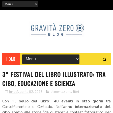
HOME
3° FESTIVAL DEL LIBRO ILLUSTRATO: TRA
CIBO, EDUCAZIONE E SCIENZA
lunedì, aprile 02, 2018
alimentazione
,
libri
Con
“Il bello del libro”
,
40 eventi in otto giorni
tra
Castelfiorentino e Certaldo. Nell’
anno internazionale del
cibo
, spazio alle storie “da gustare” e contest fotografico per