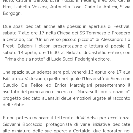
Noto, Cristina Bartoli, Elisa Puccioni, Federighi editori, Celina
Elmi, Isabella Vezzosi, Antonella Toso, Carlotta Antichi, Silvia
Borgogni.
Due spazi dedicati anche alla poesia: in apertura di Festival,
sabato 7 alle ore 17 nella Chiesa dei SS Tommaso e Prospero
a Certaldo, con “Un universo piccolo piccolo” di Alessandro Lo
Presti, Edizioni Helicon, presentazione e lettura di poesie. E
sabato 14 aprile, ore 16,30, al Ridotto di Castelfiorentino, con
"Prima che sia notte" di Lucia Succi, Federighi editore.
Una spazio sulla scienza sarà poi, venerdì 13 aprile ore 17 alla
Biblioteca Vallesiana, quello nel quale l’Università di Siena con
Claudio De Felice ed Enrica Marchigiani presenteranno il
risultato del primo anno di ricerca di “Narrarsi. Il libro silenzioso”,
progetto dedicato all’analisi delle emozioni legate al racconto
delle fiabe.
E non poteva mancare il letterato di Valdelsa per eccellenza,
Giovanni Boccaccio, protagonista di varie iniziative dedicate
alle miniature delle sue opere: a Certaldo, due laboratori nei