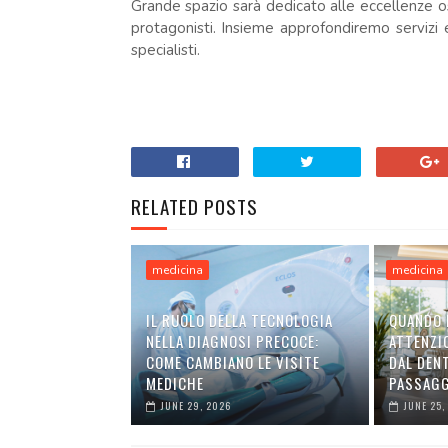
Grande spazio sarà dedicato alle eccellenze osp
protagonisti. Insieme approfondiremo servizi e 
specialisti.
RELATED POSTS
medicina
medicina
IL RUOLO DELLA TECNOLOGIA
QUANDO 
NELLA DIAGNOSI PRECOCE:
ATTENZIO
COME CAMBIANO LE VISITE
DAL DEN
MEDICHE
PASSAGG
JUNE 29, 2026
JUNE 25,