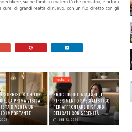
edaliere, sia nell’ambito maternità che pediatria, e ai loro
cure, di grandi realtà di rilievo, con un filo diretto con gli
medicina
IL SORRISO RICHIEDE
PROCTOLOGO A MILANO, IL
NE, LA PRIMA VISITA
RIFERIMENTO SPECIALISTICO
TISTA DIVENTA UN
PER AFFRONTARE DISTURBI
IO IMPORTANTE
DELICATI CON SERENITÀ
 2026
JUNE 23, 2026