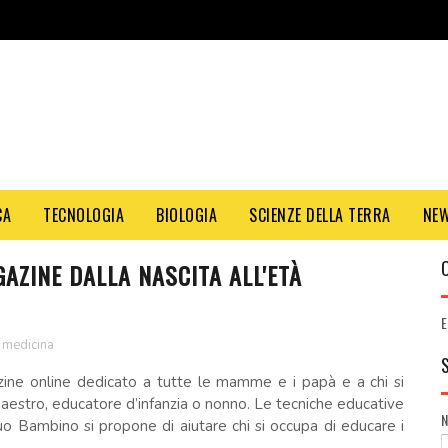
CA
TECNOLOGIA
BIOLOGIA
SCIENZE DELLA TERRA
NE
AZINE DALLA NASCITA ALL'ETÀ
E
medicina
ine online dedicato a tutte le mamme e i papà e a chi si
aestro, educatore d’infanzia o nonno. Le tecniche educative
uo Bambino si propone di aiutare chi si occupa di educare i