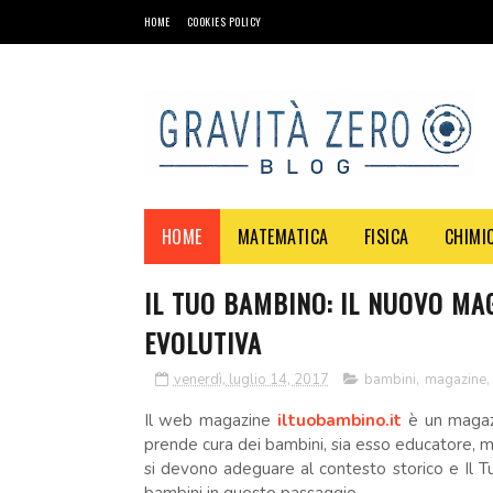
HOME
COOKIES POLICY
HOME
MATEMATICA
FISICA
CHIMI
IL TUO BAMBINO: IL NUOVO MAG
EVOLUTIVA
venerdì, luglio 14, 2017
bambini
,
magazine
,
Il web magazine
iltuobambino.it
è un magaz
prende cura dei bambini, sia esso educatore, m
si devono adeguare al contesto storico e Il T