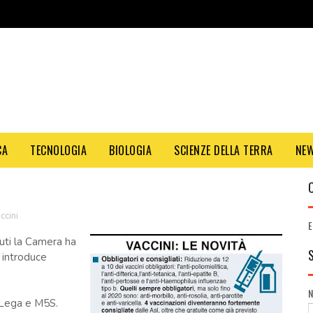
CA
TECNOLOGIA
BIOLOGIA
SCIENZE DELLA TERRA
NE
ccini
E
nuti la Camera ha
e introduce
o Lega e M5S.