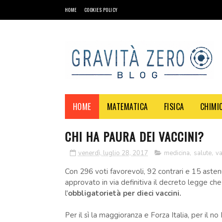
HOME
COOKIES POLICY
HOME
MATEMATICA
FISICA
CHIMI
CHI HA PAURA DEI VACCINI?
venerdì, luglio 28, 2017
medicina
,
salute
,
va
Con 296 voti favorevoli, 92 contrari e 15 aste
approvato in via definitiva il decreto legge ch
l'
obbligatorietà per dieci vaccini.
Per il sì la maggioranza e Forza Italia, per il n