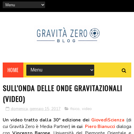
HOME
SULL'ONDA DELLE ONDE GRAVITAZIONALI
(VIDEO)
domenica, gennaio 15, 2017
fisico
,
video
Un video tratto dalla 30ª edizione dei
GiovedìScienza
(di
cui Gravità Zero è Media Partner)
in cui
Piero Bianucci
dialoga
con
Vincenzo Barone
, Università del Piemonte Orientale e