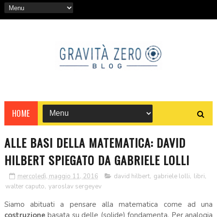
HOME
ALLE BASI DELLA MATEMATICA: DAVID
HILBERT SPIEGATO DA GABRIELE LOLLI
mercoledì, maggio 11, 2016
david hilbert
,
gabriele lolli
,
libri
,
walter caputo
,
yaroslav sergeyev
Siamo abituati a pensare alla matematica come ad una
costruzione
basata su delle (solide) fondamenta. Per analogia