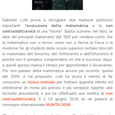
Gabriele Lolli prova a sbrogliare due matasse piuttosto
importanti: l'
evoluzione della matematica
e la
non
contraddittorietà
di una "teoria". Basta scorrere, nel libro, le
idee dei principali matematici del '900 per rendersi conto che
la matematica
non si ferma
, come non si ferma la Fisica o la
medicina. Se gli studenti delle scuole superiori restano bloccati
ai matematici del Seicento, del Settecento e dell'Ottocento è
perché non è semplice comprendere ciò che è successo dopo,
e quindi spesso manca il tempo per approfondire il Novecento.
Per non parlare della matematica ancora più recente, quella
del 2000. A tal proposito, Lolli ha avuto il merito di far
conoscere un
nuovo metodo
per trattare quantità infinite ed
infinitesime (in modo più preciso e più semplice rispetto alle
tecniche precedenti) e poi ha effettuato una verifica di
non
contraddittorietà
. E il 19 giugno 2016 se ne parlerà al
convegno internazionale
NUMTA 2016
.