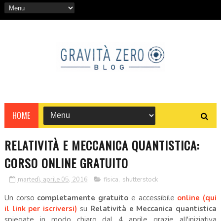
HOME
RELATIVITÀ E MECCANICA QUANTISTICA:
CORSO ONLINE GRATUITO
martedì, aprile 05, 2016
fisica
,
shutterstock
Un corso
completamente gratuito
e accessibile
online (qui
il link per iscriversi)
su
Relatività e Meccanica quantistica
spiegate in modo chiaro dal 4 aprile grazie all'iniziativa