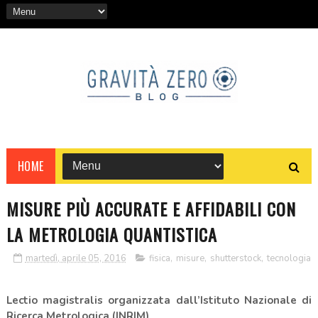
HOME
MISURE PIÙ ACCURATE E AFFIDABILI CON
LA METROLOGIA QUANTISTICA
martedì, aprile 05, 2016
fisica
,
misure
,
shutterstock
,
tecnologia
Lectio magistralis organizzata dall’Istituto Nazionale di
Ricerca Metrologica (INRIM)