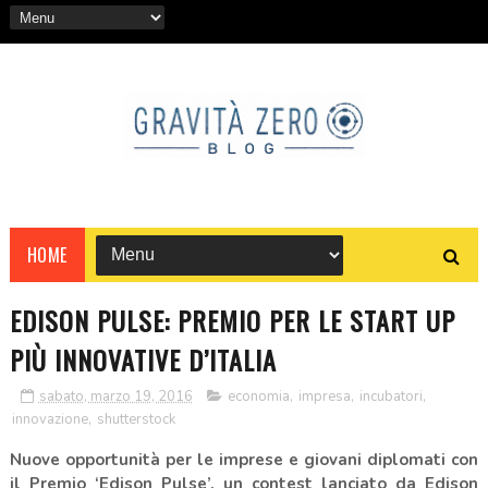
HOME
EDISON PULSE: PREMIO PER LE START UP
PIÙ INNOVATIVE D’ITALIA
sabato, marzo 19, 2016
economia
,
impresa
,
incubatori
,
innovazione
,
shutterstock
Nuove opportunità per le imprese e giovani diplomati con
il Premio ‘Edison Pulse’, un contest lanciato da Edison