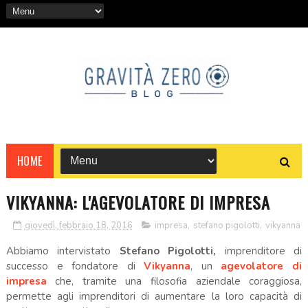
HOME
VIKYANNA: L'AGEVOLATORE DI IMPRESA
giovedì, febbraio 18, 2016
impresa
,
stefano pigolotti
,
vikyanna
Abbiamo intervistato
Stefano Pigolotti,
imprenditore di
successo e fondatore di
Vikyanna
, un
agevolatore di
impresa
che, tramite una filosofia aziendale coraggiosa,
permette agli imprenditori di aumentare la loro capacità di