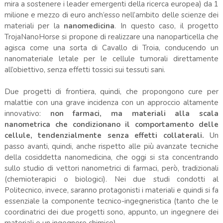
mira a sostenere i leader emergenti della ricerca europea) da 1
milione e mezzo di euro anch’esso nell’ambito delle scienze dei
materiali per la
nanomedicina
. In questo caso, il progetto
TrojaNanoHorse si propone di realizzare una nanoparticella che
agisca come una sorta di Cavallo di Troia, conducendo un
nanomateriale letale per le cellule tumorali direttamente
all’obiettivo, senza effetti tossici sui tessuti sani.
Due progetti di frontiera, quindi, che propongono cure per
malattie con una grave incidenza con un approccio altamente
innovativo:
non farmaci, ma materiali alla scala
nanometrica che condizionano il comportamento delle
cellule, tendenzialmente senza effetti collaterali.
Un
passo avanti, quindi, anche rispetto alle più avanzate tecniche
della cosiddetta nanomedicina, che oggi si sta concentrando
sullo studio di vettori nanometrici di farmaci, però, tradizionali
(chemioterapici o biologici). Nei due studi condotti al
Politecnico, invece, saranno protagonisti i materiali e quindi si fa
essenziale la componente tecnico-ingegneristica (tanto che le
coordinatrici dei due progetti sono, appunto, un ingegnere dei