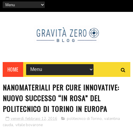
HOME
NANOMATERIALI PER CURE INNOVATIVE:
NUOVO SUCCESSO “IN ROSA” DEL
POLITECNICO DI TORINO IN EUROPA
venerdì, febbraio 12, 2016
politecnico di Torino
,
valentina
cauda
,
vitale bovarone