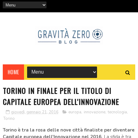
HOME
TORINO IN FINALE PER IL TITOLO DI
CAPITALE EUROPEA DELL'INNOVAZIONE
giovedì, gennaio 21, 2016
europa
,
innovazione
,
tecnologia
,
Torino
Torino è tra la rosa delle nove città finaliste per diventare
Capitale europea dell'Innovazione nel 2016.
La sfida è tra