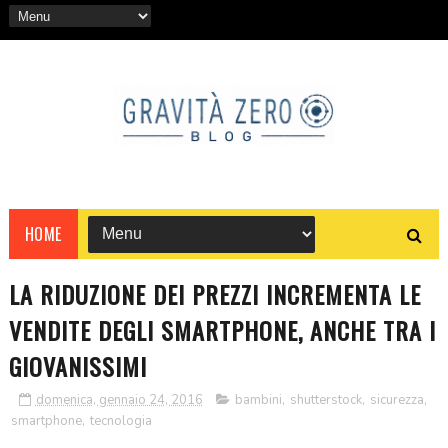
HOME
LA RIDUZIONE DEI PREZZI INCREMENTA LE
VENDITE DEGLI SMARTPHONE, ANCHE TRA I
GIOVANISSIMI
domenica, gennaio 24, 2016
bambini
,
shutterstock
,
sicurezza
,
smartphone
,
tecnologia