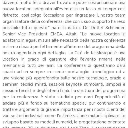
davvero molto felici di aver trovato e poter così annunciare una
nuova location adeguata all’evento in un lasso di tempo così
ristretto, così colgo l'occasione per ringraziare il nostro team
organizzatore della conferenza, che con il suo supporto ha reso
possibile tutto questo,” ha dichiarato il Dr. Detlef Schneider,
Senior Vice President EMEA, Altair. “Le nuove location si
adattano in egual misura alle necessità della nostra conferenza
e siamo rimasti perfettamente all'interno del programma della
nostra agenda in ogni dettaglio. La Cité de la Musique è una
location in grado di garantire che l'evento rimarrà nella
memoria di tutti per anni. La conferenza di quest'anno darà
spazio ad un sempre crescente portafoglio tecnologico ed a
una visione più approfondita sulle nostre tecnologie, grazie a
seminari tecnici mirati, sessioni keynote stimolanti, simposi e
sessioni tecniche degli utenti finali. La struttura del programma
per la conferenza è stata studiata per darci l'opportunità di
andare più a fondo su tematiche speciali pur continuando a
trattare argomenti di grande importanza per i nostri clienti dei
vari settori industriali come l'ottimizzazione multidisciplinare, lo
sviluppo basato su modelli numerici, la progettazione orientata