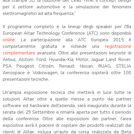
alla stampa 3D, la riduzione del Lead Time, il concept design
per il settore automotive e la simulazione dei fenomeni
elettromagnetici ad alta frequenza.”
Il programma completo e la lineup degli speaker per l'8a
European Altair Technology Conference (ATC) sono disponibili
online
. La partecipazione alla ATC Europea 2015 è
completamente gratuita e richiede una
registrazione
complementare
avanzata. Oltre alle presentazioni keynote di
Airbus, Alstom, Ford, Hyundai-Kia Motor, Jaguar Land Rover,
PSA Peugeot Citroën, Renault Nissan, RUAG, STELIA
Aerospace e Volkswagen, la conferenza ospiterà oltre 100
presentazioni tecniche.
Un'ampia esposizione tecnica che metterà in luce tutte le
soluzioni Altair oltre a quelle messe a punto dai partner
software ed hardware dell'azienda, sarà inaugurata durante la
serata del 29 Settembre e rimarrà aperta per tutto il periodo
della conferenza. Oltre alle esposizioni dei partner, l'area
espositiva avrà il piacere di ospitare dei prodotti realizzati dai
clienti di Altair, inclusa un'auto da corsa realizzata da Beta