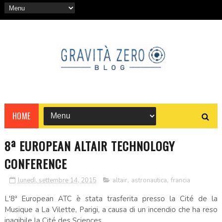
HOME
8ª EUROPEAN ALTAIR TECHNOLOGY
CONFERENCE
lunedì, settembre 14, 2015
altair
,
astronautica
,
francia
L'8ª European ATC è stata trasferita presso la Cité de la
Musique a La Vilette, Parigi, a causa di un incendio che ha reso
inagibile la Cité des Sciences