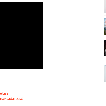
eLisa
navitadasocial