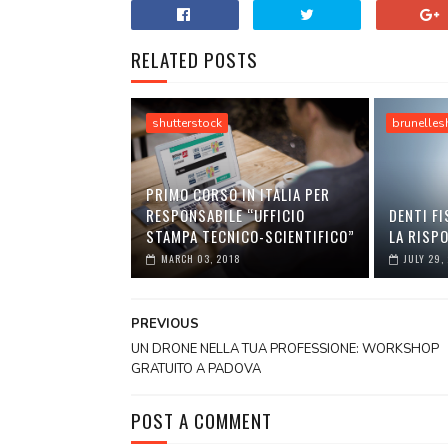
RELATED POSTS
shutterstock
brunelles
PRIMO CORSO IN ITALIA PER
RESPONSABILE “UFFICIO
DENTI FI
STAMPA TECNICO-SCIENTIFICO”
LA RISP
MARCH 03, 2018
JULY 29,
PREVIOUS
UN DRONE NELLA TUA PROFESSIONE: WORKSHOP
GRATUITO A PADOVA
POST A COMMENT