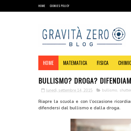
HOME
COOKIES POLICY
HOME
MATEMATICA
FISICA
CHIMI
BULLISMO? DROGA? DIFENDIAMO
lunedì, settembre 14, 2015
bullismo
,
shutte
Riapre la ‪scuola‬ e con l’occasione ricord
difendersi dal ‪bullismo‬ e dalla ‪droga‬.