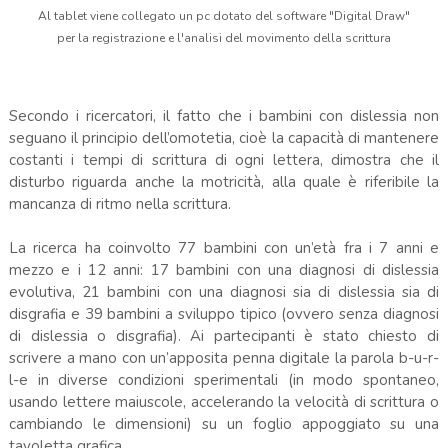
Al tablet viene collegato un pc dotato del software "Digital Draw"
per la registrazione e l'analisi del movimento della scrittura
Secondo i ricercatori, il fatto che i bambini con dislessia non
seguano il principio dell’omotetia, cioè la capacità di mantenere
costanti i tempi di scrittura di ogni lettera, dimostra che il
disturbo riguarda anche la motricità, alla quale è riferibile la
mancanza di ritmo nella scrittura.
La ricerca ha coinvolto 77 bambini con un’età fra i 7 anni e
mezzo e i 12 anni: 17 bambini con una diagnosi di dislessia
evolutiva, 21 bambini con una diagnosi sia di dislessia sia di
disgrafia e 39 bambini a sviluppo tipico (ovvero senza diagnosi
di dislessia o disgrafia). Ai partecipanti è stato chiesto di
scrivere a mano con un’apposita penna digitale la parola b-u-r-
l-e in diverse condizioni sperimentali (in modo spontaneo,
usando lettere maiuscole, accelerando la velocità di scrittura o
cambiando le dimensioni) su un foglio appoggiato su una
tavoletta grafica.