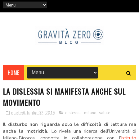
HOME
LA DISLESSIA SI MANIFESTA ANCHE SUL
MOVIMENTO
martedì, luglio 07, 2015
dislessia
,
milano
,
salute
Il disturbo non riguarda solo le difficoltà di lettura ma
anche la motricità.
Lo rivela una ricerca dell’Università di
Milano-Bicocca, condotta in collaborazione con l’
Istituto