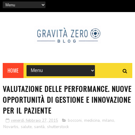
HOME
VALUTAZIONE DELLE PERFORMANCE. NUOVE
OPPORTUNITÀ DI GESTIONE E INNOVAZIONE
PER IL PAZIENTE
venerdì, febbraio 27, 2015
bocconi
,
medicina
,
milano
,
Novartis
,
salute
,
sanità
,
shutterstock