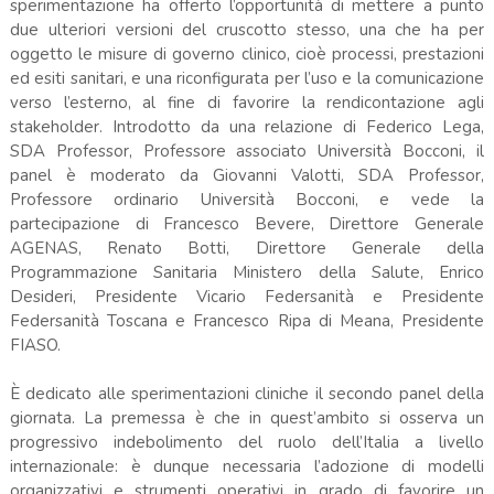
sperimentazione ha offerto l’opportunità di mettere a punto
due ulteriori versioni del cruscotto stesso, una che ha per
oggetto le misure di governo clinico, cioè processi, prestazioni
ed esiti sanitari, e una riconfigurata per l’uso e la comunicazione
verso l’esterno, al fine di favorire la rendicontazione agli
stakeholder. Introdotto da una relazione di Federico Lega,
SDA Professor, Professore associato Università Bocconi, il
panel è moderato da Giovanni Valotti, SDA Professor,
Professore ordinario Università Bocconi, e vede la
partecipazione di Francesco Bevere, Direttore Generale
AGENAS, Renato Botti, Direttore Generale della
Programmazione Sanitaria Ministero della Salute, Enrico
Desideri, Presidente Vicario Federsanità e Presidente
Federsanità Toscana e Francesco Ripa di Meana, Presidente
FIASO.
È dedicato alle sperimentazioni cliniche il secondo panel della
giornata. La premessa è che in quest’ambito si osserva un
progressivo indebolimento del ruolo dell’Italia a livello
internazionale: è dunque necessaria l’adozione di modelli
organizzativi e strumenti operativi in grado di favorire un