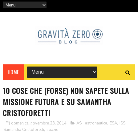
HOME
10 COSE CHE (FORSE) NON SAPETE SULLA
MISSIONE FUTURA E SU SAMANTHA
CRISTOFORETTI
domenica, novembre 23, 2014
ASI
,
astronautica
,
ESA
,
ISS
,
Samantha Cristoforetti
,
spazio