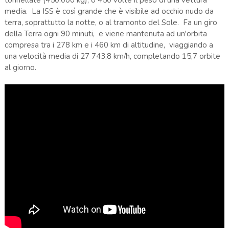
media. La ISS è così grande che è visibile ad occhio nudo da
terra, soprattutto la notte, o al tramonto del Sole. Fa un giro
della Terra ogni 90 minuti, e viene mantenuta ad un'orbita
compresa tra i 278 km e i 460 km di altitudine, viaggiando a
una velocità media di 27 743,8 km/h, completando 15,7 orbite
al giorno.