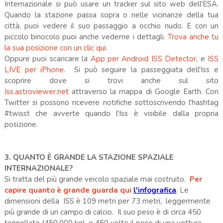
Internazionale si può usare un tracker sul sito web dell'ESA.
Quando la stazione passa sopra o nelle vicinanze della tua
città, puoi vedere il suo passaggio a occhio nudo. E con un
piccolo binocolo puoi anche vederne i dettagli.
Trova anche tu
la sua posizione con un clic qui
.
Oppure puoi scaricare la
App per Android
ISS Detector
, e
ISS
LIVE per iPhone
.
Si può seguire la passeggiata dell'Iss e
scoprire dove si trovi anche sul sito
Iss.astroviewer.net
attraverso la mappa di Google Earth. Con
Twitter si possono ricevere notifiche sottoscrivendo l'hashtag
#twisst che avverte quando l'Iss è visibile dalla propria
posizione.
3. QUANTO È GRANDE LA STAZIONE SPAZIALE
INTERNAZIONALE?
Si tratta del più grande veicolo spaziale mai costruito.
Per
capire quanto è grande guarda qui
l'infografica
. Le
dimensioni della ISS è 109 metri per 73 metri, leggermente
più grande di un campo di calcio. Il suo peso è di circa 450
tonnellate (450.000 kg), o 450 volte il peso di una vettura