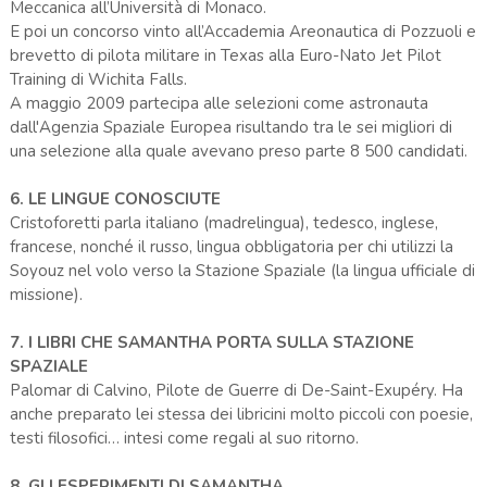
Meccanica all’Università di Monaco.
E poi un concorso vinto all’Accademia Areonautica di Pozzuoli e
brevetto di pilota militare in Texas alla Euro-Nato Jet Pilot
Training di Wichita Falls.
A maggio 2009 partecipa alle selezioni come astronauta
dall'Agenzia Spaziale Europea risultando tra le sei migliori di
una selezione alla quale avevano preso parte 8 500 candidati.
6. LE LINGUE CONOSCIUTE
Cristoforetti parla italiano (madrelingua), tedesco, inglese,
francese, nonché il russo, lingua obbligatoria per chi utilizzi la
Soyouz nel volo verso la Stazione Spaziale (la lingua ufficiale di
missione).
7. I LIBRI CHE SAMANTHA PORTA SULLA STAZIONE
SPAZIALE
Palomar di Calvino, Pilote de Guerre di De-Saint-Exupéry. Ha
anche preparato lei stessa dei libricini molto piccoli con poesie,
testi filosofici… intesi come regali al suo ritorno.
8. GLI ESPERIMENTI DI SAMANTHA