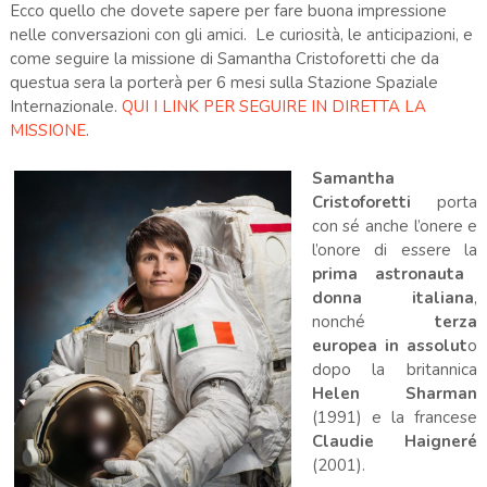
Ecco quello che dovete sapere per fare buona impressione
nelle conversazioni con gli amici. Le curiosità, le anticipazioni, e
come seguire la missione di Samantha Cristoforetti che da
questua sera la porterà per 6 mesi sulla Stazione Spaziale
Internazionale.
QUI I LINK PER SEGUIRE IN DIRETTA LA
MISSIONE
.
Samantha
Cristoforetti
porta
con sé anche l’onere e
l’onore di essere la
prima astronauta
donna italiana
,
nonché
terza
europea in assolut
o
dopo la britannica
Helen Sharman
(1991) e la francese
Claudie Haigneré
(2001).