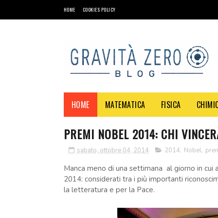
HOME
COOKIES POLICY
HOME
MATEMATICA
FISICA
CHIMI
PREMI NOBEL 2014: CHI VINCER
sabato, ottobre 04, 2014
2014
,
Nobel
,
prem
Manca meno di una settimana al giorno in cui a
2014: considerati tra i più importanti riconoscime
la letteratura e per la Pace.