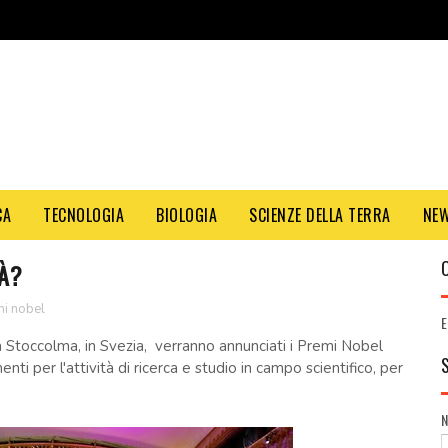
CA
TECNOLOGIA
BIOLOGIA
SCIENZE DELLA TERRA
NE
À?
i nobel
E
 Stoccolma, in Svezia, verranno annunciati i Premi Nobel
nti per l'attività di ricerca e studio in campo scientifico, per