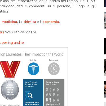
che analizza le prestazioni della ricerca nel tempo. Dal 1989,
includono dati e commenti sulle persone, i luoghi e gli
tifica.
a
medicina
, la
chimica
e l'
economia
.
ers
Web of ScienceTM.
ic per ingrandire