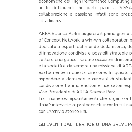
economiche del High Perfomance Computing anch
nostri dottorandi che partecipano a 'SISSA
collaborazione e passione infatti sono prez
cittadinanza”.
AREA Science Park inaugurerà il primo giorno 
of Concept Network: a win-win collaboration 
dedicato a esperti del mondo della ricerca, del
di innovazione condivisa e possibili strategie 
settore energetico. “Creare occasioni di incont
e la società è da sempre una missione di AREA
esattamente in questa direzione. In questo c
rispondere a domande e curiosità di student
condivisione tra imprenditori e ricercatori es
Vice Presidente di AREA Science Park.
Tra i numerosi appuntamenti che organizza l’ U
Italia”: interviste ai protagonisti, incontri sul 
con l’Archivio storico Eni.
GLI EVENTI DAL TERRITORIO: UNA BREVE