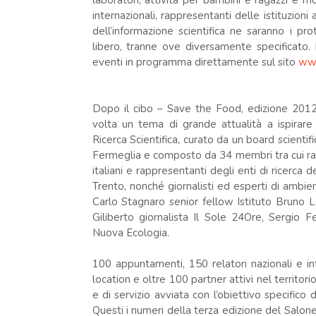
laboratori, attività per bambini e ragazzi e m
internazionali, rappresentanti delle istituzioni
dell’informazione scientifica ne saranno i pro
libero, tranne ove diversamente specificato. I 
eventi in programma direttamente sul sito
www
Dopo il cibo – Save the Food, edizione 201
volta un tema di grande attualità a ispirar
Ricerca Scientifica, curato da un board scientif
Fermeglia e composto da 34 membri tra cui rapp
italiani e rappresentanti degli enti di ricerca d
Trento, nonché giornalisti ed esperti di ambien
Carlo Stagnaro senior fellow Istituto Bruno 
Giliberto giornalista Il Sole 24Ore, Sergio F
Nuova Ecologia.
100 appuntamenti, 150 relatori nazionali e int
location e oltre 100 partner attivi nel territo
e di servizio avviata con l’obiettivo specifico
Questi i numeri della terza edizione del Salon