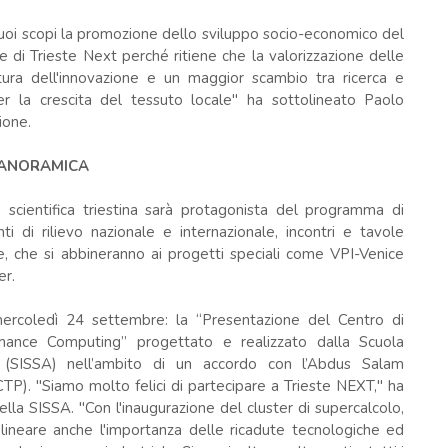
suoi scopi la promozione dello sviluppo socio-economico del
ne di Trieste Next perché ritiene che la valorizzazione delle
ltura dell'innovazione e un maggior scambio tra ricerca e
er la crescita del tessuto locale" ha sottolineato Paolo
ione.
 PANORAMICA
cientifica triestina sarà protagonista del programma di
i di rilievo nazionale e internazionale, incontri e tavole
re, che si abbineranno ai progetti speciali come VPI-Venice
er.
 mercoledì 24 settembre: la “Presentazione del Centro di
mance Computing” progettato e realizzato dalla Scuola
i (SISSA) nell’ambito di un accordo con l’Abdus Salam
CTP). "Siamo molto felici di partecipare a Trieste NEXT," ha
la SISSA. "Con l'inaugurazione del cluster di supercalcolo,
lineare anche l'importanza delle ricadute tecnologiche ed