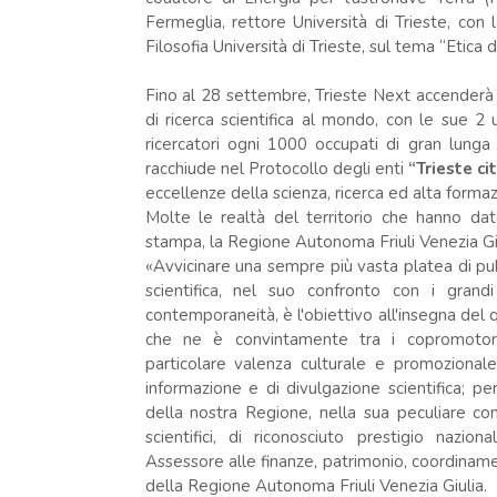
Fermeglia, rettore Università di Trieste, con
Filosofia Università di Trieste, sul tema “Etica de
Fino al 28 settembre, Trieste Next accenderà i r
di ricerca scientifica al mondo, con le sue 2 u
ricercatori ogni 1000 occupati di gran lunga 
racchiude nel Protocollo degli enti
“Trieste c
eccellenze della scienza, ricerca ed alta forma
Molte le realtà del territorio che hanno dat
stampa, la Regione Autonoma Friuli Venezia Gi
«Avvicinare una sempre più vasta platea di pubb
scientifica, nel suo confronto con i grandi
contemporaneità, è l'obiettivo all'insegna del 
che ne è convintamente tra i copromotori,
particolare valenza culturale e promozional
informazione e di divulgazione scientifica; pe
della nostra Regione, nella sua peculiare con
scientifici, di riconosciuto prestigio nazi
Assessore alle finanze, patrimonio, coordina
della Regione Autonoma Friuli Venezia Giulia.