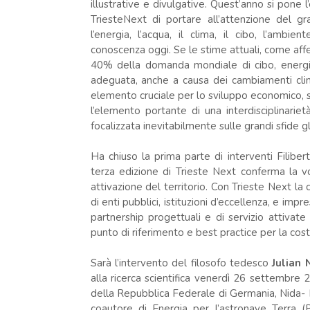
illustrative e divulgative. Quest’anno si pone l
TriesteNext di portare all’attenzione del g
l’energia, l’acqua, il clima, il cibo, l’ambien
conoscenza oggi. Se le stime attuali, come af
40% della domanda mondiale di cibo, energia
adeguata, anche a causa dei cambiamenti clim
elemento cruciale per lo sviluppo economico, sc
l’elemento portante di una interdisciplinarietà
focalizzata inevitabilmente sulle grandi sfide gl
Ha chiuso la prima parte di interventi Filibe
terza edizione di Trieste Next conferma la v
attivazione del territorio. Con Trieste Next la 
di enti pubblici, istituzioni d’eccellenza, e impr
partnership progettuali e di servizio attivat
punto di riferimento e best practice per la costr
Sarà l’intervento del filosofo tedesco
Julian
alla ricerca scientifica venerdì 26 settembre 
della Repubblica Federale di Germania, Nida- 
coautore di Energia per l’astronave Terra (P