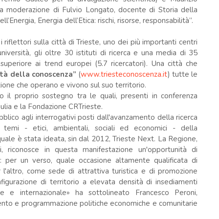
 la moderazione di Fulvio Longato, docente di Storia della
ll’Energia, Energia dell’Etica: rischi, risorse, responsabilità”.
iflettori sulla città di Trieste, uno dei più importanti centri
niversità, gli oltre 30 istituti di ricerca e una media di 35
superiore ai trend europei (5.7 ricercatori). Una città che
ittà della conoscenza”
(
www.triesteconoscenza.it
) tutte le
zione che operano e vivono sul suo territorio.
o il proprio sostegno tra le quali, presenti in conferenza
ulia e la Fondazione CRTrieste.
lico agli interrogativi posti dall'avanzamento della ricerca
 temi - etici, ambientali, sociali ed economici - della
quale è stata ideata, sin dal 2012, Trieste Next. La Regione,
 riconosce in questa manifestazione un'opportunità di
e: per un verso, quale occasione altamente qualificata di
r l'altro, come sede di attrattiva turistica e di promozione
figurazione di territorio a elevata densità di insediamenti
onale e internazionale» ha sottolineato Francesco Peroni,
mento e programmazione politiche economiche e comunitarie