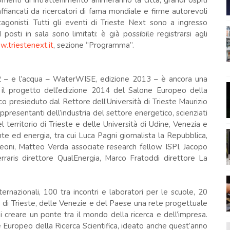
omenti di intrattenimento animeranno la città; grandi ospiti
 affiancati da ricercatori di fama mondiale e firme autorevoli
tagonisti. Tutti gli eventi di Trieste Next sono a ingresso
posti in sala sono limitati: è già possibile registrarsi agli
.triestenext.it
, sezione “Programma”.
2 – e l’acqua – WaterWISE, edizione 2013 – è ancora una
e il progetto dell’edizione 2014 del Salone Europeo della
ico presieduto dal Rettore dell’Università di Trieste Maurizio
resentanti dell’industria del settore energetico, scienziati
el territorio di Trieste e delle Università di Udine, Venezia e
te ed energia, tra cui Luca Pagni giornalista la Repubblica,
Leoni, Matteo Verda associate research fellow ISPI, Jacopo
erraris direttore QualEnergia, Marco Fratoddi direttore La
ernazionali, 100 tra incontri e laboratori per le scuole, 20
rio di Trieste, delle Venezie e del Paese una rete progettuale
 di creare un ponte tra il mondo della ricerca e dell’impresa.
e Europeo della Ricerca Scientifica, ideato anche quest’anno