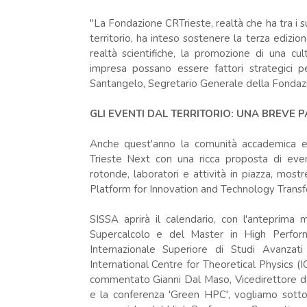
"La Fondazione CRTrieste, realtà che ha tra i 
territorio, ha inteso sostenere la terza edizio
realtà scientifiche, la promozione di una cu
impresa possano essere fattori strategici p
Santangelo, Segretario Generale della Fondaz
GLI EVENTI DAL TERRITORIO: UNA BREVE
Anche quest'anno la comunità accademica e s
Trieste Next con una ricca proposta di event
rotonde, laboratori e attività in piazza, most
Platform for Innovation and Technology Transf
SISSA aprirà il calendario, con l'anteprima
Supercalcolo e del Master in High Perfor
Internazionale Superiore di Studi Avanzat
International Centre for Theoretical Physics (I
commentato Gianni Dal Maso, Vicedirettore del
e la conferenza 'Green HPC', vogliamo sotto