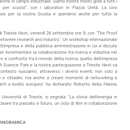
e in campo industriale. Siamo inoltre molto grati a tutti i
 per scuola", con i laboratori in Piazza Unità. La loro
iose per la nostra Scuola e speriamo anche per tutta la
di Trieste Next, venerdì 26 settembre ore 9, con “The Proof
between research and industry”. Un workshop internazionale
l’impresa e della pubblica amministrazione in cui si discute
per incrementare la collaborazione tra ricerca e industria nel
ro e confronto tra il mondo della ricerca, quello dell’impresa
 Science Park e la nostra partecipazione a Trieste Next va
ontesto riusciamo, attraverso i diversi eventi, non solo a
i e cittadini, ma anche a creare momenti di networking e
perti a livello europeo” ha dichiarato Roberto della Marina,
niversità di Trieste, si segnala “La storia dell’energia in
nucleare tra passato e futuro, un ciclo di film in collaborazione
 PANORAMICA