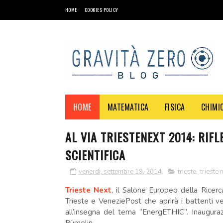
HOME
COOKIES POLICY
HOME
MATEMATICA
FISICA
CHIMI
AL VIA TRIESTENEXT 2014: RIF
SCIENTIFICA
venerdì, settembre 19, 2014
trieste
,
trieste 
Trieste Next
, il Salone Europeo della Ricerc
Trieste e VeneziePost che aprirà i battenti
all’insegna del tema “EnergETHIC”. Inauguraz