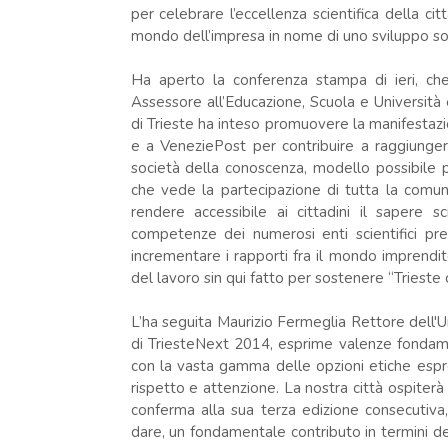
per celebrare l’eccellenza scientifica della ci
mondo dell’impresa in nome di uno sviluppo sos
Ha aperto la conferenza stampa di ieri, che
Assessore all’Educazione, Scuola e Università
di Trieste ha inteso promuovere la manifestazio
e a VeneziePost per contribuire a raggiunger
società della conoscenza, modello possibile 
che vede la partecipazione di tutta la comunità
rendere accessibile ai cittadini il sapere s
competenze dei numerosi enti scientifici pres
incrementare i rapporti fra il mondo imprendito
del lavoro sin qui fatto per sostenere “Trieste 
L’ha seguita Maurizio Fermeglia Rettore dell'Un
di TriesteNext 2014, esprime valenze fondamen
con la vasta gamma delle opzioni etiche espre
rispetto e attenzione. La nostra città ospiterà q
conferma alla sua terza edizione consecutiva,
dare, un fondamentale contributo in termini dei