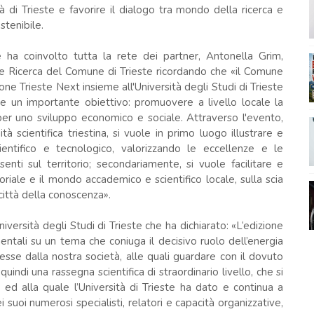
ttà di Trieste e favorire il dialogo tra mondo della ricerca e
tenibile.
 ha coinvolto tutta la rete dei partner, Antonella Grim,
 e Ricerca del Comune di Trieste ricordando che «il Comune
ne Trieste Next insieme all'Università degli Studi di Trieste
e un importante obiettivo: promuovere a livello locale la
per uno sviluppo economico e sociale. Attraverso l'evento,
 scientifica triestina, si vuole in primo luogo illustrare e
cientifico e tecnologico, valorizzando le eccellenze e le
enti sul territorio; secondariamente, si vuole facilitare e
riale e il mondo accademico e scientifico locale, sulla scia
città della conoscenza».
iversità degli Studi di Trieste che ha dichiarato: «L‘edizione
tali su un tema che coniuga il decisivo ruolo dell’energia
sse dalla nostra società, alle quali guardare con il dovuto
uindi una rassegna scientifica di straordinario livello, che si
 ed alla quale l’Università di Trieste ha dato e continua a
 suoi numerosi specialisti, relatori e capacità organizzative,