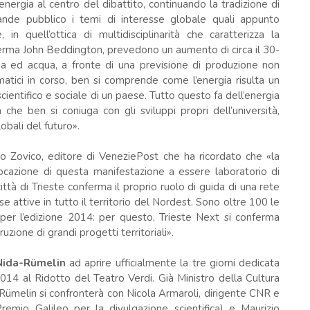
’energia al centro del dibattito, continuando la tradizione di
rande pubblico i temi di interesse globale quali appunto
te, in quell’ottica di multidisciplinarità che caratterizza la
ferma John Beddington, prevedono un aumento di circa il 30-
 ed acqua, a fronte di una previsione di produzione non
atici in corso, ben si comprende come l’energia risulta un
ientifico e sociale di un paese. Tutto questo fa dell’energia
 che ben si coniuga con gli sviluppi propri dell’università,
obali del futuro».
rto Zovico, editore di VeneziePost che ha ricordato che «la
ocazione di questa manifestazione a essere laboratorio di
città di Trieste conferma il proprio ruolo di guida di una rete
ese attive in tutto il territorio del Nordest. Sono oltre 100 le
e per l’edizione 2014: per questo, Trieste Next si conferma
uzione di grandi progetti territoriali».
 Nida-Rümelin
ad aprire ufficialmente la tre giorni dedicata
2014 al Ridotto del Teatro Verdi. Già Ministro della Cultura
Rümelin si confronterà con Nicola Armaroli, dirigente CNR e
remio Galileo per la divulgazione scientifica) e Maurizio