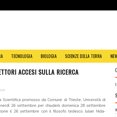
CA
TECNOLOGIA
BIOLOGIA
SCIENZE DELLA TERRA
NE
LETTORI ACCESI SULLA RICERCA
E
next
a Scientifica promosso da Comune di Trieste, Università di
 venerdì 26 settembre per chiuderli domenica 28 settembre
ione il 26 settembre con il filosofo tedesco Julian Nida-