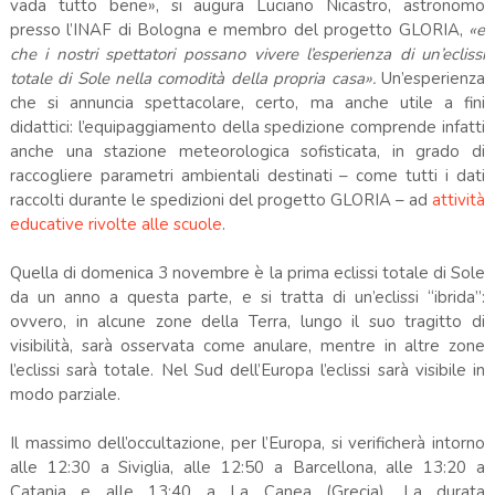
vada tutto bene», si augura Luciano Nicastro, astronomo
presso l’INAF di Bologna e membro del progetto GLORIA,
«e
che i nostri spettatori possano vivere l’esperienza di un’eclissi
totale di Sole nella comodità della propria casa».
Un’esperienza
che si annuncia spettacolare, certo, ma anche utile a fini
didattici: l’equipaggiamento della spedizione comprende infatti
anche una stazione meteorologica sofisticata, in grado di
raccogliere parametri ambientali destinati – come tutti i dati
raccolti durante le spedizioni del progetto GLORIA – ad
attività
educative rivolte alle scuole
.
Quella di domenica 3 novembre è la prima eclissi totale di Sole
da un anno a questa parte, e si tratta di un’eclissi “ibrida”:
ovvero, in alcune zone della Terra, lungo il suo tragitto di
visibilità, sarà osservata come anulare, mentre in altre zone
l’eclissi sarà totale. Nel Sud dell’Europa l’eclissi sarà visibile in
modo parziale.
Il massimo dell’occultazione, per l’Europa, si verificherà intorno
alle 12:30 a Siviglia, alle 12:50 a Barcellona, alle 13:20 a
Catania e alle 13:40 a La Canea (Grecia). La durata