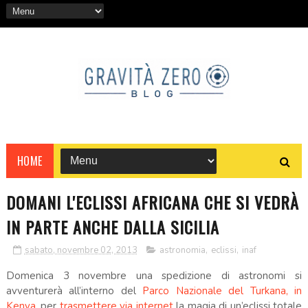
HOME
DOMANI L'ECLISSI AFRICANA CHE SI VEDRÀ
IN PARTE ANCHE DALLA SICILIA
sabato, novembre 02, 2013
astronomia
,
eclissi
,
inaf
Domenica 3 novembre una spedizione di astronomi si
avventurerà all’interno del
Parco Nazionale del Turkana, in
Kenya
, per
trasmettere via internet
la magia di un’eclissi totale