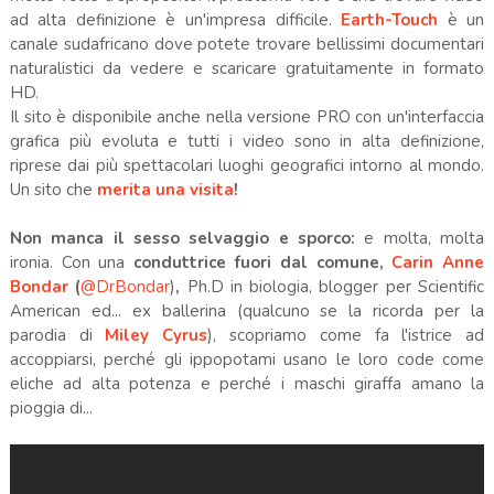
ad alta definizione è un'impresa difficile.
Earth-Touch
è un
canale sudafricano dove potete trovare bellissimi documentari
naturalistici da vedere e scaricare gratuitamente in formato
HD.
Il sito è disponibile anche nella versione PRO con un'interfaccia
grafica più evoluta e tutti i video sono in alta definizione,
riprese dai più spettacolari luoghi geografici intorno al mondo.
Un sito che
merita una visita
!
Non manca il sesso selvaggio e sporco:
e molta, molta
ironia. Con una
conduttrice fuori dal comune,
Carin Anne
Bondar
(
@DrBondar
)
,
Ph.D in biologia, blogger per Scientific
American ed... ex ballerina (qualcuno se la ricorda per la
parodia di
Miley Cyrus
), scopriamo come fa l'istrice ad
accoppiarsi, perché gli ippopotami usano le loro code come
eliche ad alta potenza e perché i maschi giraffa amano la
pioggia di...