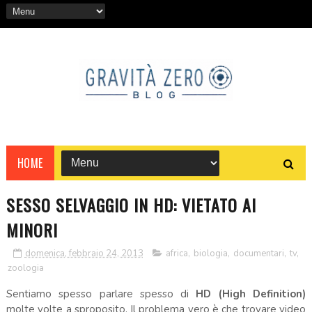
HOME
SESSO SELVAGGIO IN HD: VIETATO AI
MINORI
domenica, febbraio 24, 2013
africa
,
biologia
,
documentari
,
tv
,
zoologia
Sentiamo spesso parlare spesso di
HD (High Definition)
molte volte a sproposito. Il problema vero è che trovare video