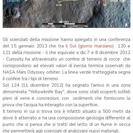
Gli scienziati della missione
hanno spiegato in una
conferenza
del
15 gennaio
2013
che tra il
Sol
(
giorno marziano)
120 e
121 della
missione
-
il che equivale
a dic
7 e
8 dicembre 2012
-
Curiosity ha
attraversato
un confine di
terreno
di rocce
che
corrispondono
ad elevati
valori di inerzia
termica
osservati da
NASA
Mars
Odyssey
orbiter
.
La linea verde
tratteggiata
segna
il confine
tra i
tipi di terreno.
Sol
124 (
11 dicembre 2012) ha segnato
l'arrivo
in
una zona
denominata "
Yellowknife
Bay
", dove
sono stati scoperti
solfati
pieni di
vene
e concrezioni
,
con
sedimenti
che forniscono
la
prova che
l'a
cqua ha interagito con la superficie.
Il terreno in cui si trova ora è infattti situato a 500 metri da
dove è atterrato e ha una composizione geologia differente al
punto che si pensa che si tratti del letto di un fiume in secca
che permetterà agli scienziati di analizzare nuovi materiali.