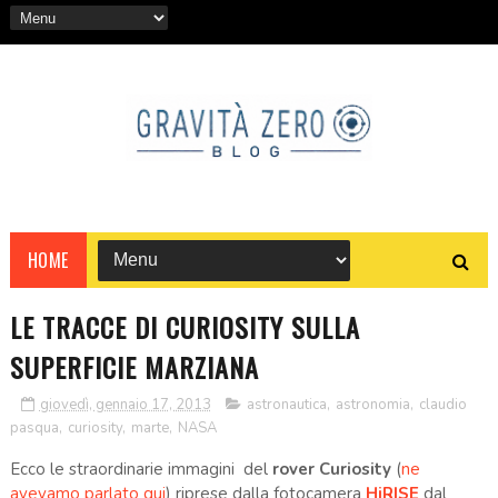
HOME
LE TRACCE DI CURIOSITY SULLA
SUPERFICIE MARZIANA
giovedì, gennaio 17, 2013
astronautica
,
astronomia
,
claudio
pasqua
,
curiosity
,
marte
,
NASA
Ecco le straordinarie immagini del
rover
Curiosity
(
ne
avevamo parlato qui
) riprese dalla fotocamera
HiRISE
dal