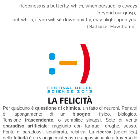
Happiness is a butterfly, which, when pursued, is always
beyond our grasp,
but which, if you will sit down quietly, may alight upon you.
(Nathaniel Hawthorne)
Per qualcuno è
questione di chimica
, un fatto di neuroni. Per altri
è l’appagamento di un
bisogno
, fisico, biologico.
Tensione
trascendente
, o semplice sinapsi. Sete di verità
o
paradiso artificiale
: raggiunto con farmaci, droghe, sesso.
Fonte di paradossi, squilibrata, relativa. La
ricerca
(scientifica)
della
felicità
è un viaggio misterioso e appassionante attraverso le