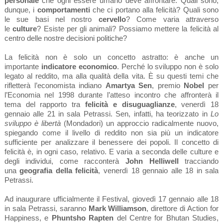
personale
che ogni essere umano deve affrontare. Quali sono,
dunque, i
comportamenti
che ci portano alla felicità? Quali sono
le sue basi nel nostro
cervello
? Come varia attraverso
le
culture
? Esiste per gli animali? Possiamo mettere la felicità al
centro delle nostre decisioni politiche?
La felicità non è solo un concetto astratto: è anche un
importante
indicatore economico
. Perché lo sviluppo non è solo
legato al reddito, ma alla qualità della vita. È su questi temi che
rifletterà l’economista indiano
Amartya Sen
, premio
Nobel
per
l’Economia nel 1998 durante l’atteso incontro che affronterà il
tema del rapporto tra
felicità e disuguaglianze
, venerdì 18
gennaio alle 21 in sala Petrassi. Sen, infatti, ha teorizzato in
Lo
sviluppo è libertà
(Mondadori) un approccio radicalmente nuovo,
spiegando come il livello di reddito non sia più un indicatore
sufficiente per analizzare il benessere dei popoli. Il concetto di
felicità è, in ogni caso, relativo. E varia a seconda delle culture e
degli individui, come racconterà
John Helliwell
tracciando
una
geografia della felicità
, venerdì 18 gennaio alle 18 in sala
Petrassi.
Ad inaugurare ufficialmente il Festival, giovedì 17 gennaio alle 18
in sala Petrassi, saranno
Mark Williamson
, direttore di Action for
Happiness, e
Phuntsho Rapten
del
Centre for Bhutan Studies,