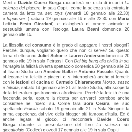
Mentre
Davide Coero Borga
racconterà nel ciclo di incontri
La
scienza del piacere
, in sala Ospiti, come la scienza sia entrata in
camera da letto tra
sex toys
(venerdì 18 gennaio alle 22.30)
e
tuppersex
( sabato 19 gennaio alle 19 e alle 22.30 con
Maria
Letizia Festa Giordani
) e dialogherà di amore animale e
sessualità umana con l’etologa
Laura Beani
domenica 20
gennaio alle 19.
La filosofia del
consumo
è in grado di appagare i nostri bisogni?
Perché, dunque, vogliamo quello che non ci serve? Su questo
tema rifletteranno
Juliet Schor
e
Lauren Anderson
domenica 20
gennaio alle 19 in sala Petrassi. Con
Dal big bang alla civiltà in sei
immagini
la felicità diventa spettacolo domenica 20 gennaio alle 21
al Teatro Studio con
Amedeo Balbi
e
Antonio Pascale
. Quanto
al legame tra felicità e piaceri, ci si interrogherà anche ai fornelli:
con le
lezioni di cucina
di
Carmelo Chiaramonte
Morso, sesso
e felicità
, sabato 19 gennaio alle 21 al Teatro Studio, alla scoperta
della letteratura gastronomica afrodisiaca. Perché la felicità è una
faccenda seria, eppure la ricetta per arrivarci potrebbe anche
consistere nel riderci su. Come farà
Sora Cesira
, nel suo
spettacolo
Felicità
sabato 19 gennaio alle 21 in Sala Sinopoli: la
prima esperienza dal vivo della blogger più famosa d’Italia. Ed è
anche legata al
gioco
, ci racconterà
Davide Coero
Borga
durante la presentazione del libro
La scienza del
giocattolaio
(Codice) giovedì 17 gennaio alle 19 in sala Ospiti.