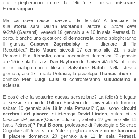
che spiegheranno come la felicità si possa
misurare
.
E
incoraggiare
.
Ma da dove nasce, davvero, la felicità? A tracciare la
sua
storia
sarà
Darrin McMahon
, autore di
Storia della
felicità
(Garzanti), venerdì 18 gennaio alle 16 in sala Petrassi. Di
certo, è anche una questione di
democrazia
, come spiegheranno
il giurista
Gustavo Zagrebelsky
e il direttore di “la
Repubblica”
Ezio Mauro
giovedì 17 gennaio alle 21 in sala
Petrassi. E di
filosofia
, come racconterà domenica 20 gennaio
alle 15 in sala Petrassi
Dan Haybron
dell’Università di Saint Louis
in un dialogo con il filosofo
Salvatore Natoli
. Nella stessa
giornata, alle 17 in sala Petrassi, lo psicologo
Thomas Bien
e il
chimico
Pier Luigi Luisi
si confronteranno su
buddismo e
scienza
.
E cos’è che fa scaturire questa sensazione? La felicità è legata
al
sesso
, si chiede
Gillian Einstein
dell’Università di Toronto,
sabato 19 gennaio alle 18 in sala Petrassi? Quali sono i
circuiti
cerebrali del piacere
, si interroga
David Linden
, autore di
La
bussola del piacere
(Codice Edizioni), sabato 19 gennaio alle 11
(sala Petrassi)?
Paul Bloom
, professore di Psicologia e Scienze
Cognitive all’Università di Yale, spiegherà invece
come funziona
il piacere
domenica 20 gennaio alle 11 in sala Petrassi.