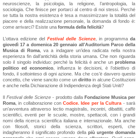
neuroscienze, la psicologia, la religione, l’antropologia, la
sociologia. Che finisce per portarci al centro di noi stessi. Perché
se tutta la nostra esistenza è tesa a massimizzare la totalità del
piacere e della realizzazione personale, la domanda di fondo è:
come arrivarci? Esiste una
formula della felicità
?
L’ottava edizione del
Festival delle Scienze
, in programma
da
giovedì 17 a domenica 20 gennaio all’Auditorium Parco della
Musica di Roma
,
va a indagare un’idea radicata nella nostra
esperienza fin dall’antichità della storia umana. Che non riguarda
solo il singolo individuo: perché la felicità è anche un
problema
politico ed economico
, influenza le decisioni, è l’obiettivo di
fondo, il sottointeso di ogni azione. Ma che cos’è davvero questo
concetto, che viene sancito come un
diritto
in alcune Costituzioni
e anche nella Dichiarazione di Indipendenza degli Stati Uniti?
Il
Festival delle Scienze
- prodotto dalla
Fondazione Musica per
Roma
, in collaborazione con
Codice. Idee per la Cultura
-
sarà
un’avventura attraverso lectio magistralis, incontri, dibattiti, caffè
scientifici, eventi per le scuole, mostre, spettacoli, con i grandi
nomi della ricerca scientifica italiana e internazionale. Ma anche
con filosofi, storici della scienza, scrittori, esperti, che
indagheranno il significato profondo della
più urgente domanda