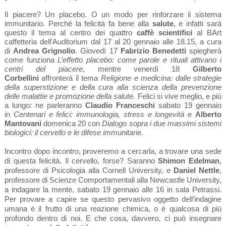
Il piacere? Un placebo. O un modo per rinforzare il sistema
immunitario. Perché la felicità fa bene alla
salute
, e infatti sarà
questo il tema al centro dei quattro
caffè scientifici
al BArt
caffetteria dell’Auditorium dal 17 al 20 gennaio alle 18.15, a
cura
di
Andrea Grignolio
. Giovedì 17
Fabrizio Benedetti
spiegherà
come funziona
L’effetto placebo: come parole e rituali attivano i
centri del piacere
,
mentre venerdì 18
Gilberto
Corbellini
affronterà il tema
Religione e medicina: dalle strategie
della superstizione e della cura alla scienza della prevenzione
delle malattie e promozione della salute
.
Felici si vive meglio, e più
a lungo: ne parleranno
Claudio Franceschi
sabato 19 gennaio
in
Centenari e felici: immunologia, stress e longevità
e
Alberto
Mantovani
domenica 20 con
Dialogo sopra i due massimi sistemi
biologici: il cervello e le difese immunitarie
.
Incontro dopo incontro, proveremo a cercarla, a trovare una sede
di questa felicità. Il cervello, forse? Saranno
Shimon Edelman
,
professore di Psicologia alla Cornell University, e
Daniel Nettle
,
professore di Scienze Comportamentali alla Newcastle University,
a indagare la mente, sabato 19 gennaio alle 16 in sala Petrassi.
Per provare a capire se questo pervasivo oggetto dell’indagine
umana è il frutto di una reazione chimica, o è qualcosa di più
profondo dentro di noi. E che cosa, davvero, ci può insegnare