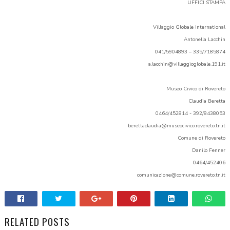
UFFICI STAMPA
Villaggio Globale International
Antonella Lacchin
041/5904893 – 335/7185874
a.lacchin@villaggioglobale.191.it
Museo Civico di Rovereto
Claudia Beretta
0464/452814 - 392/8438053
berettaclaudia@museocivico.rovereto.tn.it
Comune di Rovereto
Danilo Fenner
0464/452406
comunicazione@comune.rovereto.tn.it
RELATED POSTS