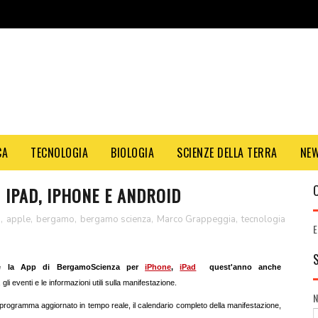
CA
TECNOLOGIA
BIOLOGIA
SCIENZE DELLA TERRA
NE
 IPAD, IPHONE E ANDROID
p
,
apple
,
bergamo
,
bergamo scienza
,
Marco Grappeggia
,
tecnologia
E
ente la App di BergamoScienza per
iPhone
,
iPad
quest'anno anche
à, gli eventi e le informazioni utili sulla manifestazione.
i il programma aggiornato in tempo reale, il calendario completo della manifestazione,