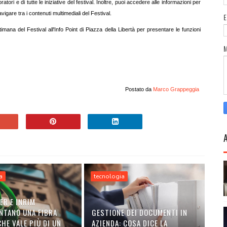
atori e di tutte le iniziative del festival. Inoltre, puoi accedere alle informazioni per
igare tra i contenuti multimediali del Festival.
mana del Festival all'Info Point di Piazza della Libertà per presentare le funzioni
Postato da
Marco Grappeggia
a
tecnologia
ER E INRIM
NTANO UNA FIBRA
GESTIONE DEI DOCUMENTI IN
HE VALE PIÙ DI UN
AZIENDA: COSA DICE LA