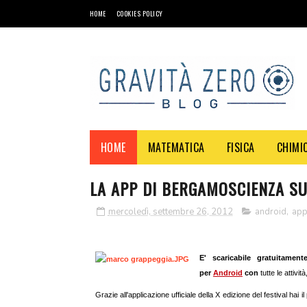
HOME
COOKIES POLICY
HOME
MATEMATICA
FISICA
CHIMI
LA APP DI BERGAMOSCIENZA SU
mercoledì, settembre 26, 2012
android
,
ap
E' scaricabile gratuitam
per
Android
con
tutte le attivit
Grazie all'applicazione ufficiale della X edizione del festival ha