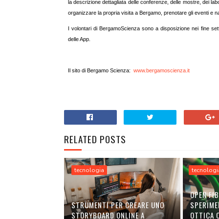
la descrizione dettagliata delle conferenze, delle mostre, dei labor
organizzare la propria visita a Bergamo, prenotare gli eventi e nav
I volontari di BergamoScienza sono a disposizione nei fine setti
delle App.
Il sito di Bergamo Scienza:
www.bergamoscienza.it
RELATED POSTS
tecnologia
tecnologi
OPEN FIB
STRUMENTI PER CREARE UNO
SPERIME
STORYBOARD ONLINE A
OTTICA C