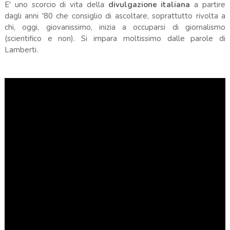
E' uno scorcio di vita della
divulgazione italiana
a partire
dagli anni '80 che consiglio di ascoltare, soprattutto rivolta a
chi, oggi, giovanissimo, inizia a occuparsi di giornalismo
(scientifico e non). Si impara moltissimo dalle parole di
Lamberti.