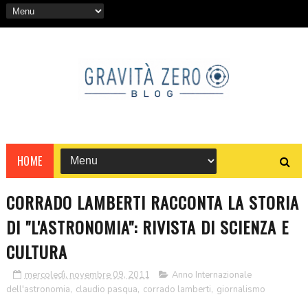
HOME
CORRADO LAMBERTI RACCONTA LA STORIA
DI "L'ASTRONOMIA": RIVISTA DI SCIENZA E
CULTURA
mercoledì, novembre 09, 2011
Anno Internazionale
dell'astronomia
,
claudio pasqua
,
corrado lamberti
,
giornalismo